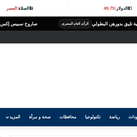
💵
الدولار:
49.75
🕌
الصلاة:
العصر
صاروخ سبيس إكس تحطم على سطح القمر.. ناسا تحاول 
لمصرى
داث
رياضة
تكنولوجيا
محافظات
صحة و مرأة
المزيد