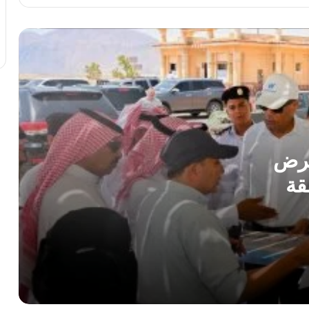
بمطروح ويحفّز العاملين على تطوير
الخدمات
كلية التمريض بجامعة كفر الشيخ تحتفل
بتخريج الدفعة التاسعة في أجواء من الفخر
والإنجاز
ضربة موجعة لمخالفي الأسواق في
مطروح.. ضبط لحوم فاسدة وتحرير 16
مخالفة خلال حملة تموينية ليلية
عرض
قة
انقطاع المياه 8 ساعات عن 4 مناطق بمدينة
المنزلة غدًا بسبب إحلال وتجديد خط طرد
حملات مكثفة بكفر الشيخ تواصل إعادة
الانضباط.. إزالة 298 مخالفة وإشغالًا في
اليوم الثالث
الرئيس السيسى يصدّق على تعديل بعض