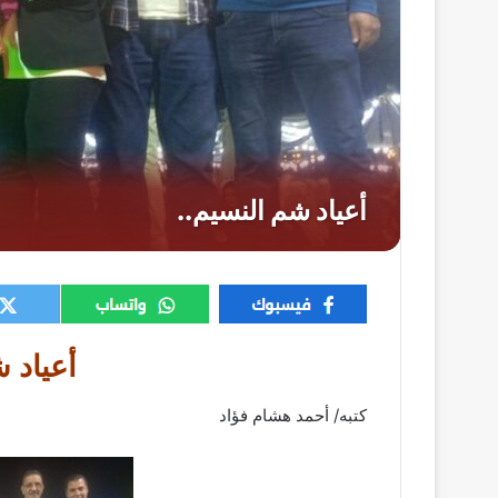
أعياد 
كتبه/ أحمد هشام فؤاد