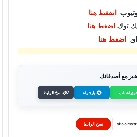
يوتيوب
اضغط هنا
تيك توك
اضغط هنا
واى
اضغط هنا
بر مع أصدقائك
محافظ جنوب سيناء يتابع عرض تطوير
شاطئ ترفيهي بمنطقة اللاجون في دهب
واتساب
تيليجرام
نسخ الرابط
فريق طبي بمستشفى الفشن ينجح في إنقاذ
طفلة من الاختناق بعد ابتلاع عملة معدنية
نسخ الرابط
لأول مرة.. وزير العمل يزور مديرية العمل