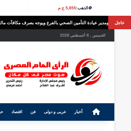
🪙
الذهب:
5,855 ج.م
عاجل
لصحي بالفرع ويوجه بصرف مكافآت مالية تليق بدورهن البطولي
الرأى العام ا
الخميس , 6 أغسطس 2026
الرئيسية
أخبار
عربى و دولى
فن
اقتصاد
حو