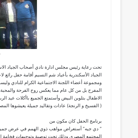
ش
تحت رعاية رئيس مجلس ادارة نادي أصحاب الجياد الاس
الجياد الأسكندرية بأعياد شم النسيم أقامة حفل رائع 
ومجموعة أعضاء اللجنة الاجتماعية الكرام للنادي وليست 
المفرح بل من كل عام مما يعكس روح الفرحة والمحبة و
الاطفال بتلوبن البيض وأستمتع الجميع باأكلات عيد الربي
( الفسيخ و الرنجة) عادات وتقاليد جميلة يعيشوها الم
برنامج الحفل كان مكون من
” دي جيه” أستعراض مواهب ذوي الهمم في عرض جميل ل
المجتمع المصري وذلك تحت توصية وتوجيهات فخامة الر