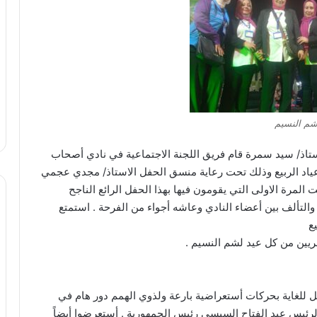
م النسيم
تاذ/ سيد سمرة قام فريق اللجنة الاجتماعية في نادي أصحاب
لاعياد الربيع وذلك تحت رعاية منسق الحفل الاستاذ/ مجدي عجمي
المرة الاولى التي يقومون فيها بهذا الحفل الرائع الناجح
التألف بين أعضاء النادي وعاشه أجواء من الفرحة . استمتع
ع
صريين من كل عيد لشم النسيم .
لغاية بحركات أستعراضية بارعة ولذوي الهمم دور هام في
ئيس عبد الفتاح السيسي رئيس الجمهورية . أستعرضوا أيضاً