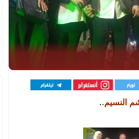
شم النسيم.
.