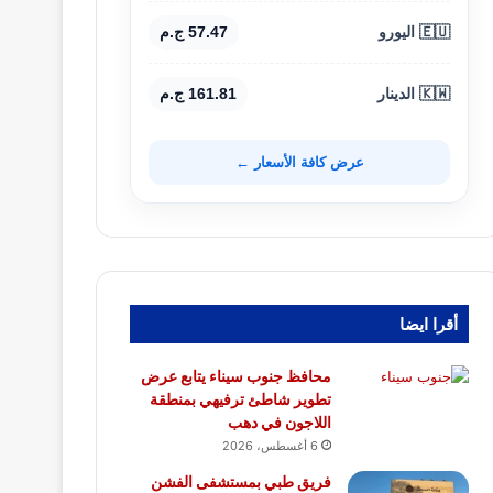
🇪🇺 اليورو
57.47 ج.م
🇰🇼 الدينار
161.81 ج.م
عرض كافة الأسعار ←
أقرا ايضا
محافظ جنوب سيناء يتابع عرض
تطوير شاطئ ترفيهي بمنطقة
اللاجون في دهب
6 أغسطس، 2026
فريق طبي بمستشفى الفشن