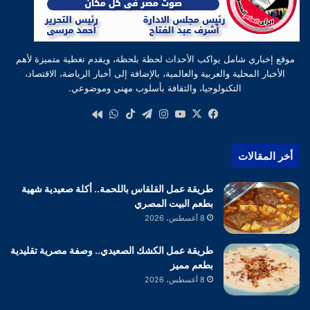
موقع إخباري شامل يواكب الأحداث لحظة بلحظة، ويقدم تغطية متميزة لأهم
الأخبار المحلية والعربية والعالمية، بالإضافة إلى أخبار الرياضة، الاقتصاد،
التكنولوجيا، والثقافة بأسلوب مهني وموضوعي.
‫X
فيسبوك
‫YouTube
انستقرام
تيلقرام
‫TikTok
واتساب
كواى
أخر المقالات
طريقة عمل القلقاس باللحمة.. أكلة صعيدية شهية
بطعم البيت المصري
8 أغسطس، 2026
طريقة عمل الكشك الصعيدي.. وصفة مصرية تقليدية
بطعم مميز
8 أغسطس، 2026