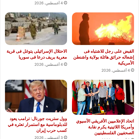
4 أغسطس، 2026
القبض على رجل للاشتباه فى
الاحتلال الإسرائيلى يتوغل فى قرية
إشعاله حرائق هائلة بولاية واشنطن
معرية بريف درعا فى سوريا
الأمريكية
4 أغسطس، 2026
4 أغسطس، 2026
وول ستريت جورنال: ترامب يعود
اتحاد الإعلاميين الأفريقي الآسيوي
للدبلوماسية مع استمرار تعثره في
وأمريكا اللاتينية يكرم نقابة
كسب حرب إيران
الصحفيين الفلسطينيين
3 أغسطس، 2026