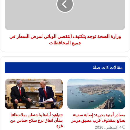
التقصى
الوبائى
لمرض
السعار
فى
جميع
وزارة الصحة توجه بتكثيف التقصى الوبائى لمرض السعار فى
المحافظات
جميع المحافظات
مقالات ذات صلة
مصادر أمنية بحرية: إصابة سفينة
نتنياهو: أبلغنا واشنطن بملاحظاتنا
بضائع بمقذوف قرب مضيق هرمز
بشأن اتفاق نزع سلاح حماس من
غزة
4 أغسطس، 2026