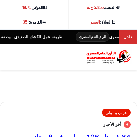
🪙
الذهب:
5,855 ج.م
💵
الدولار:
49.75
🕌
الصلاة:
العصر
☀️
القاهرة:
35°
عاجل
 المصري
طريقة عمل الكشك الصعيدي.. وصفة مصرية تق
الرأى العام المصرى
عربى و دولى
أخر الأخبار