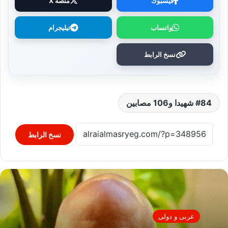
فيسبوك
منصة X
واتساب
تيليجرام
نسخ الرابط
84 شهيدا و106 مصابين
نسخ الرابط
عربى و دولى