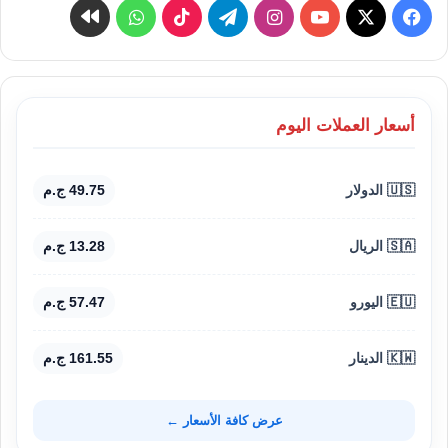
‫X
فيسبوك
‫YouTube
انستقرام
تيلقرام
‫TikTok
واتساب
كواى
أسعار العملات اليوم
🇺🇸 الدولار
49.75 ج.م
🇸🇦 الريال
13.28 ج.م
🇪🇺 اليورو
57.47 ج.م
🇰🇼 الدينار
161.55 ج.م
عرض كافة الأسعار ←