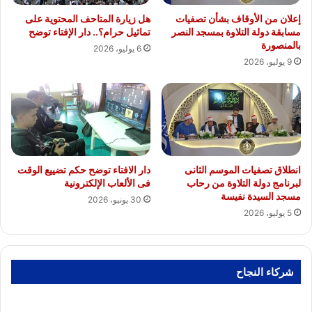
إعلان من الأوقاف بشأن تصفيات
هل زيارة المتاحف المحتوية على
مسابقة دولة التلاوة بمسجد النصر
تماثيل حرام؟.. دار الإفتاء توضح
بالمنصورة
6 يوليو، 2026
9 يوليو، 2026
انطلاق تصفيات الموسم الثانى
دار الافتاء توضح حكم تضييع الوقت
لبرنامج دولة التلاوة من رحاب
فى الألعاب الإلكترونية
مسجد السيدة نفيسة
30 يونيو، 2026
5 يوليو، 2026
شركاء النجاح