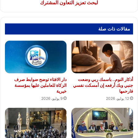
تعزيز
لبحث تعزيز التعاون المشترك
التعاون
المشترك
مقالات ذات صلة
أذكار النوم.. باسمك ربي وضعت
دار الافتاء توضح ضوابط صرف
جنبي وبك أرفعه إن أمسكت نفسي
الزكاة للعاملين عليها بمؤسسة
فارحمها
خيرية
12 يوليو، 2026
9 يوليو، 2026