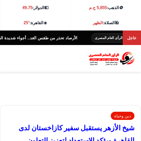
🪙
الذهب:
5,855 ج.م
💵
الدولار:
49.75
🕌
الصلاة:
الظهر
☀️
القاهرة:
25°
عاجل
الأرصاد تحذر من طقس الغد.. أجواء شديدة الحرارة و38 درجة بالقاهرة
لرأى العام المصرى
دين وحياة
شيخ الأزهر يستقبل سفير كازاخستان لدى
القاهرة ويؤكد الاستعداد لتعزيز التعاون