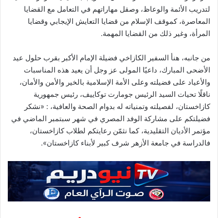
لتدريب الأئمة والوعاظ، وصقل مهاراتهم في التعامل مع القضايا
المعاصرة، كموقف الإسلام من قضايا التعايش الإيجابي وقضايا
المرأة، وغير ذلك من القضايا المهمة.
من جانبه، هنأ السفير الكازاخي فضيلة الإمام الأكبر بقرب حلول عيد
الأضحى المبارك، داعيًا المولى عز وجل أن يعيد هذه المناسبات
والأعياد على فضيلته وعلى الأمة الإسلامية بالخير والأمن والأمان،
ناقلًا تحيات السيد الرئيس جومارت توكاييف، رئيس جمهورية
كازاخستان، لفصيلته وتمنياته له بدوام الصحة والعافية، : «نشكر
فضيلتكم على مشاركة الوفد المصري في شهر سبتمبر الماضي في
مؤتمر الأديان التقليدية، كما نثمّن رعايتكم لطلاب كازاخستان،
فالدراسة في جامعة الأزهر شرف كبير لأبناء كازاخستان».