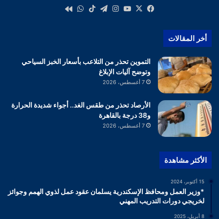
‫X
فيسبوك
‫YouTube
انستقرام
تيلقرام
‫TikTok
واتساب
كواى
أخر المقالات
التموين تحذر من التلاعب بأسعار الخبز السياحي
وتوضح آليات الإبلاغ
7 أغسطس، 2026
الأرصاد تحذر من طقس الغد.. أجواء شديدة الحرارة
و38 درجة بالقاهرة
7 أغسطس، 2026
الأكثر مشاهدة
15 أكتوبر، 2024
*وزير العمل ومحافظ الإسكندرية يسلمان عقود عمل لذوي الهمم وجوائز
لخريجي دورات التدريب المهني
8 أبريل، 2025