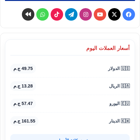
‫X
فيسبوك
‫YouTube
انستقرام
تيلقرام
‫TikTok
واتساب
كواى
أسعار العملات اليوم
🇺🇸 الدولار
49.75 ج.م
🇸🇦 الريال
13.28 ج.م
🇪🇺 اليورو
57.47 ج.م
🇰🇼 الدينار
161.55 ج.م