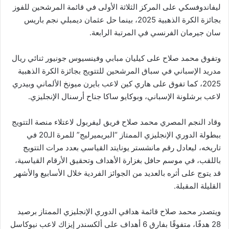
ليفاندوفسكي على المركز الثلاثة الأولى في قائمة المرشحين للفوز
بجائزة الكرة الذهبية 2025، بينما حل عثمان ديمبلي نجم باريس
سان جيرمان الفرنسي في المرتبة الرابعة.
وتفوق محمد صلاح على كيليان مبابي وفينسيوس جونيور ثنائي ريال
مدريد الإسباني في سباق المرشحين للتتويج بجائزة الكرة الذهبية
2025، كما تفوق على هاري كين لاعب بايرن ميونخ الألماني وبيدري
لاعب برشلونة الإسباني، وبوكايو ساكا جناح أرسنال الإنجليزي.
وقاد النجم المصري محمد صلاح فريق ليفربول لاعتلاء منصة التتويج
ببطولة الدوري الإنجليزي الممتاز “البريميرليج” للمرة الـ20 في
تاريخه، ليعادل رقم مانشستر يونايتد القياسي بعدد مرات التتويج
باللقب، في موسم حافل بغزارة الأهداف وتحقيق الأرقام القياسية،
قد يتوج على أثره بالعديد من الجوائز الفردية خلال الأسابيع والأشهر
القليلة المقبلة.
ويتصدر محمد صلاح قائمة هدافي الدوري الإنجليزي الممتاز برصيد
28 هدفًا، متفوقًا بفارق 6 أهداف على ألكسندر إيزاك لاعب نيوكاسل