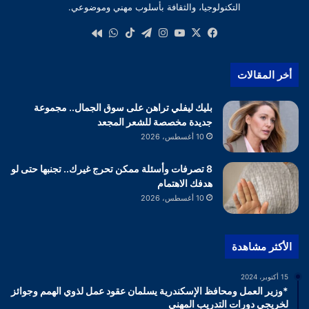
التكنولوجيا، والثقافة بأسلوب مهني وموضوعي.
‫X
فيسبوك
‫YouTube
انستقرام
تيلقرام
‫TikTok
واتساب
كواى
أخر المقالات
بليك ليفلي تراهن على سوق الجمال.. مجموعة
جديدة مخصصة للشعر المجعد
10 أغسطس، 2026
8 تصرفات وأسئلة ممكن تحرج غيرك.. تجنبها حتى لو
هدفك الاهتمام
10 أغسطس، 2026
الأكثر مشاهدة
15 أكتوبر، 2024
*وزير العمل ومحافظ الإسكندرية يسلمان عقود عمل لذوي الهمم وجوائز
لخريجي دورات التدريب المهني