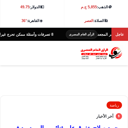
🪙
الذهب:
5,855 ج.م
💵
الدولار:
49.75
🕌
الصلاة:
العصر
☀️
القاهرة:
36°
عاجل
ر المجعد
8 تصرفات وأسئلة ممكن تحرج غيرك.. تجنبها حتى لو هدفك الاهتمام
الرأى العام المصرى
رياضة
أخر الأخبار