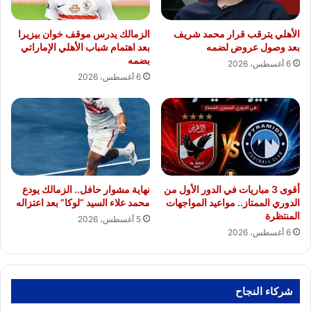
الأهلي يترقب قرار محمد شريف
الزمالك يدرس موقف خوان بيزيرا
بعد وصول عروض لضمه
بعد اهتمام شباب الأهلي الإماراتي
بضمه
6 أغسطس، 2026
6 أغسطس، 2026
أقوى 3 مباريات في الدور الأول من
نهاية مشوار حافل.. الزمالك يودع
الدوري الممتاز.. مواعيد المواجهات
محمد علاء السيد “لوكا” بعد اعتزاله
المنتظرة
5 أغسطس، 2026
6 أغسطس، 2026
شركاء النجاح