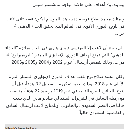
يونايتد، و7 أهداف على هالاند مهاجم مانشستر سيتي.
ويمتلك محمد صلاح فرصة ذهبية هذا الموسم ليكون فقط ثانى لاعب
في تاريخ الدوري الأقوى فى العالم الذي يحقق الحذاء الذهبي 4
مرات.
ولم ينجح أي لاعب إلا الفرنسي تييري هنري فى الفوز بجائزة “الحذاء
الذهبي” التي تمنح لهداف الدوري الإنجليزي الممتاز “البريميرليج” 4
مرات، وذلك بقميص أرسنال أعوام 2002 و2004 و2005 و2006.
وكان محمد صلاح توج بلقب هداف الدوري الإنجليزي الممتاز المرة
الأولى عام 2018، وذلك بعدما تمكن من نسجيل 32 هدفاً، قبل أن
يتوج بالجائزة للمرة الثانية في عام 2019 برصيد 22 هدفاً، مناصفة
مع زميله السابق في ليفربول، السنغالي ساديو ماني الذي يلعب
حالياً في النصر السعودي، والجابوني أوباميانج لاعب أرسنال السابق
والقادسية السعودي حالياً.