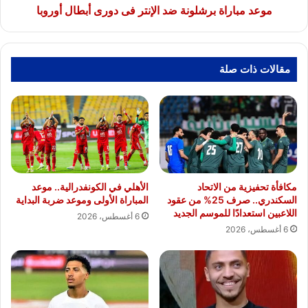
موعد مباراة برشلونة ضد الإنتر فى دورى أبطال أوروبا
مقالات ذات صلة
مكافأة تحفيزية من الاتحاد
الأهلي في الكونفدرالية.. موعد
السكندري.. صرف 25% من عقود
المباراة الأولى وموعد ضربة البداية
اللاعبين استعدادًا للموسم الجديد
6 أغسطس، 2026
6 أغسطس، 2026