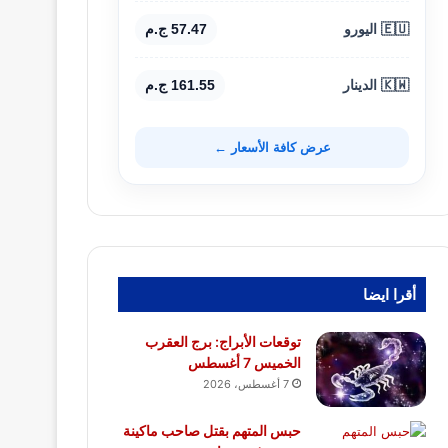
🇪🇺 اليورو
57.47 ج.م
🇰🇼 الدينار
161.55 ج.م
عرض كافة الأسعار ←
أقرا ايضا
توقعات الأبراج: برج العقرب
الخميس 7 أغسطس
7 أغسطس، 2026
حبس المتهم بقتل صاحب ماكينة