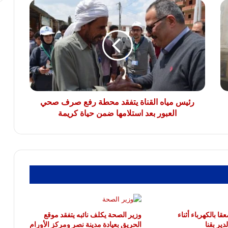
رئيس
تفاصيل إحالة منتحل صفة قاضٍ للمحاكمة
مياه
العاجلة بعد النصب على مواطنين
القناة
يتفقد
محطة
رفع
مصرع شخص وإصابة 9 آخرين فى انقلاب
سيارة ربع نقل بالطريق الأوسطى
صرف
صحي
العبور
بعد
رئيس مياه القناة يتفقد محطة رفع صرف صحي
استلامها
العبور بعد استلامها ضمن حياة كريمة
ضمن
حياة
كريمة
 بالكهرباء أثناء
وزير الصحة يكلف نائبه يتفقد موقع
ير بقنا
الحريق بعيادة مدينة نصر ومركز الأورام