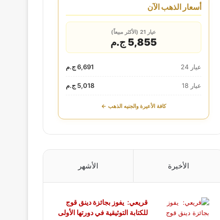
أسعار الذهب الآن
عيار 21 (الأكثر مبيعاً)
5,855 ج.م
عيار 24
6,691 ج.م
عيار 18
5,018 ج.م
كافة الأعيرة والجنيه الذهب ←
الأخيرة
الأشهر
قريعي: يفوز بجائزة دينق قوج
للكتابة التوثيقية في دورتها الأولى