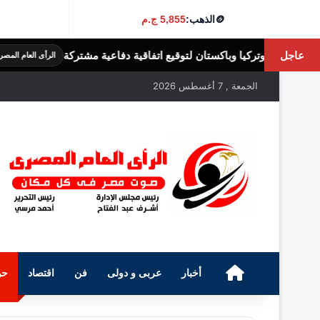
🪙
الذهب:
5,855 ج.م
عاجل
لتوقيع اتفاقية دفاعية مشتركة
التعليم يحدد موعد بدء الدر
الرأى العام المصرى
الجمعة , 7 أغسطس 2026
الرئيسية
أخبار
عربى و دولى
فن
اقتصاد
حو