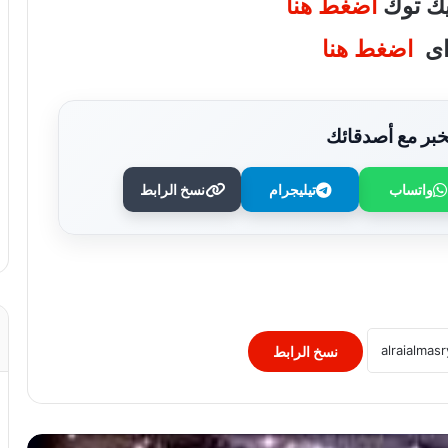
تيك توك
اضغط هنا
واى
اضغط هنا
بر مع أصدقائك
واتساب
تيليجرام
نسخ الرابط
توقعات الأبراج: برج العقرب الخميس 7
أغسطس
حبس المتهم بقتل صاحب ماكينة تصوير فى
مشاجرة بسبب خلافات عمل بالزقازيق
نسخ الرابط
الداخلية تضبط المتهم بالنصب على الطلاب
بزعم توفير شهادات جامعية