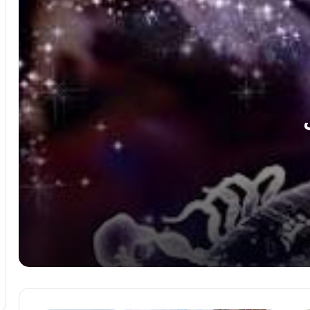
رحيل عروس الشرقية في ليلة العمر.. ما
أسباب حدوث السكتة القلبية المفاجئة؟
الإعدام وهتك العرض.. 5 سبتمبر يحسم
أخطر قضيتين فى حياة سارة خليفة
ضبط عملات أجنبية بالسوق السوداء بقيمة 3
ملايين جنيه
نجاح قضائى يرسخ مبدأ حماية الأطفال داخل
المؤسسات التعليمية.. عن “برلماني”
انتشال جثة غريق مجهول الهوية من نهر
النيل بمركز المراغة فى سوهاج