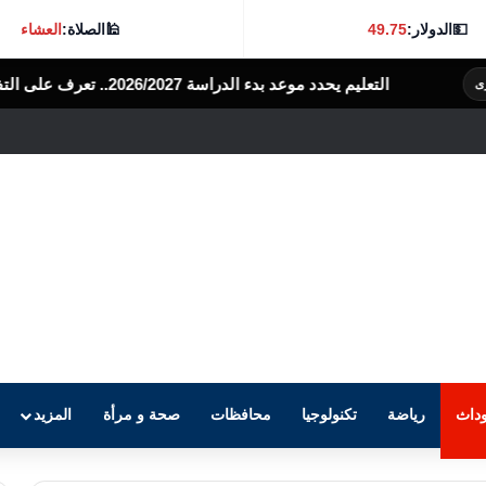
💵
الدولار:
49.75
🕌
الصلاة:
العشاء
اسة 2026/2027.. تعرف على التفاصيل
الرأى العام المصرى
داث
رياضة
تكنولوجيا
محافظات
صحة و مرأة
المزيد