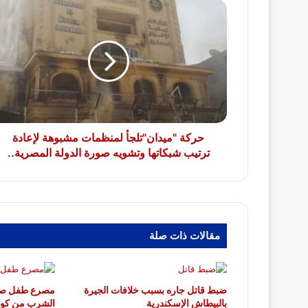
حركة
"ميدان"تلجأ
لمنظمات
مشبوهة
لإعادة
ترتيب
شبكاتها
وتشويه
صورة
الدولة
حركة "ميدان"تلجأ لمنظمات مشبوهة لإعادة
المصرية..
ترتيب شبكاتها وتشويه صورة الدولة المصرية..
مقالات ذات صلة
ضبط قاتل جاره بسبب خلافات الجيرة
مصرع طفل صعقا
بالبيطاش الإسكندرية
الشرب من كولد