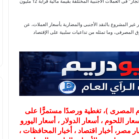
أسفرت جهودها خلال 24 ساعة عن ضبط عدة قضايا “إتجار” فى العملات الأجنبية المختلفة بقيمة مالية قرابة 12 مليون
ر غير المشروع بالنقد الأجنبى والمضاربة بأسعار العملات، عن
وق المصرفى، وما تمثله من تداعيات سلبية على الإقتصاد
ام المصرى
)، تغطية ورصدًا مستمرًّا على
هب، أسعار اللحوم ، أسعار الدولار ، أسعار اليورو
بار مصر، أخبار اقتصاد ، أخبار المحافظات ،