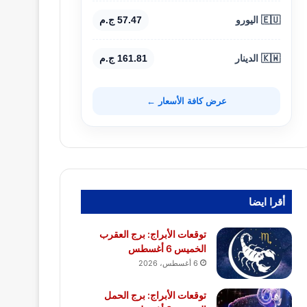
🇪🇺 اليورو
57.47 ج.م
🇰🇼 الدينار
161.81 ج.م
عرض كافة الأسعار ←
أقرا ايضا
توقعات الأبراج: برج العقرب
الخميس 6 أغسطس
6 أغسطس، 2026
توقعات الأبراج: برج الحمل