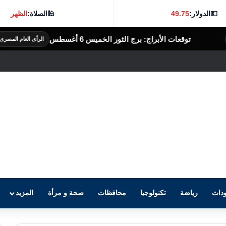
💵
الدولار:
49.75
🕌
الصلاة:
الظهر
 الأبراج: برج الثور الخميس 6 أغسطس
توقع
الرأى العام المصرى
داث
رياضة
تكنولوجيا
محافظات
صحة و مرأة
المزيد