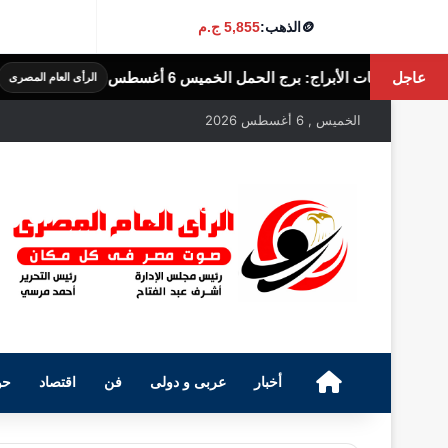
🪙
الذهب:
5,855 ج.م
عاجل
أبراج: برج الحمل الخميس 6 أغسطس
توقعات
الرأى العام المصرى
الخميس , 6 أغسطس 2026
الرئيسية
أخبار
عربى و دولى
فن
اقتصاد
حو