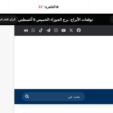
☀️
القاهرة:
31°
ات الأبراج: برج الجوزاء الخميس 6 أغسطس
الرأى العام المصرى
‫X
فيسبوك
‫YouTube
انستقرام
تيلقرام
‫TikTok
واتساب
كواى
بحث
عن