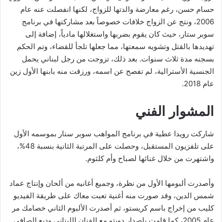
حسام حسن، رغم معارضة والدتها للزواج، لكنها انفصلت عنه عام
2006، ونتج عن الزواج خلافات خصوصاً بعد مشاركتها في برنامج
سوبر ستار، حيث كان يقوم بضربها واستغلالها مادياً، إضافة إلى
تهديدها بالقتل وتشويه سمعتها، مما جعلها تلجأ للقضاء، وتم الحكم
بسجنه مدة ثلاث سنوات. بعد ذلك، تزوجت من رجل لبناني يحمل
الجنسية الأسترالية، لم تفصح عن اسمه، ورزقت منه بابنها الأول زين
عام 2018.
المشوار الفني
شاركت رويدا عطية في برنامج المواهب سوبر ستار بموسمه الأول
على تلفزيون المستقبل، وحصلت على المرتبة الثانية بنسبة 48%،
واشتهرت من خلال غنائها لصباح وأم كلثوم.
وأصدرت ألبومها الأول من نظرة، وجميع أغانيه من ألحان وإنتاج عماد
شمس الدين، وقد صورت منه أغنية تعبت معاك على طريقة الفيديو
كليب من إخراج باسم كريستو، ثم أصدرت الألبوم الثاني خصامك مر
عام 2005، كما قامت بإصدار دويتو مع الفنان اللبناني وديع الصافي