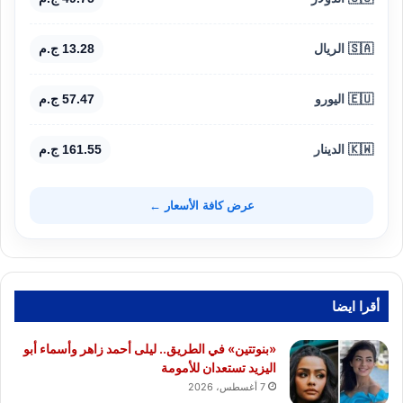
🇸🇦 الريال
13.28 ج.م
🇪🇺 اليورو
57.47 ج.م
🇰🇼 الدينار
161.55 ج.م
عرض كافة الأسعار ←
أقرا ايضا
«بنوتتين» في الطريق.. ليلى أحمد زاهر وأسماء أبو
اليزيد تستعدان للأمومة
7 أغسطس، 2026