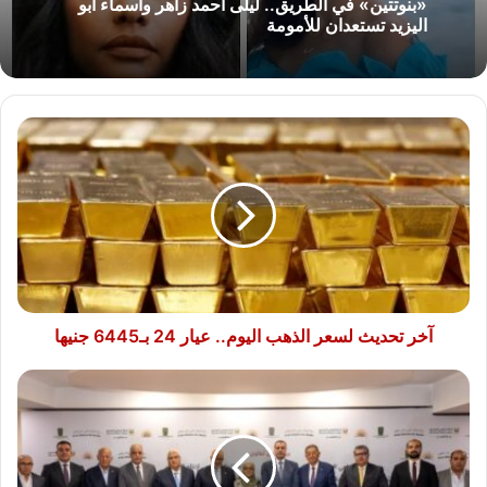
«بنوتتين» في الطريق.. ليلى أحمد زاهر وأسماء أبو
اليزيد تستعدان للأمومة
آخر
تحديث
لسعر
الذهب
اليوم..
عيار
24
بـ6445
جنيها
آخر تحديث لسعر الذهب اليوم.. عيار 24 بـ6445 جنيها
البنك
الزراعي
المصري
يوقع
بروتوكول