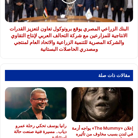
تعاون
لتعزيز
القدرات
الانتاجية
للمزارعين
البنك الزراعي المصري يوقع بروتوكول تعاون لتعزيز القدرات
مع
الانتاجية للمزارعين مع شركة التحالف العربي لإنتاج التقاوي
شركة
والشركة المصرية للتنمية الزراعية والاتحاد العام لمنتجي
التحالف
ومصدري الحاصلات البستانية
العربي
لإنتاج
التقاوي
والشركة
مقالات ذات صلة
المصرية
للتنمية
الزراعية
والاتحاد
العام
لمنتجي
ومصدري
الحاصلات
رانيا يوسف تحكي رحلة عمرو
إعلان «The Mummy» يواجه أزمة
دياب.. مسيرة فنية صنعت حالة
البستانية
في لندن بسبب مخاوف من تأثيره
استثنائية