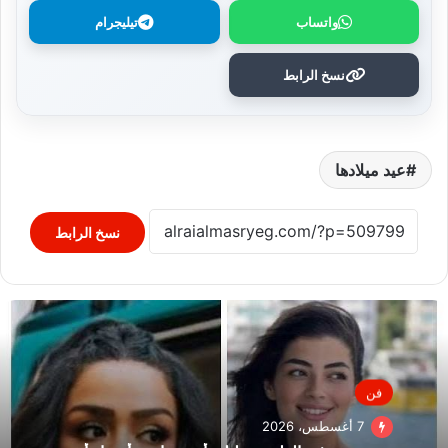
واتساب
تيليجرام
نسخ الرابط
عيد ميلادها
نسخ الرابط
فن
7 أغسطس، 2026