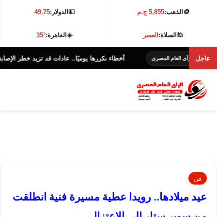
🪙
الذهب:
5,855 ج.م
💵
الدولار:
49.75
🕌
الصلاة:
العصر
☀️
القاهرة:
35°
عاجل
أخطاء نكررها يوميًا.. عادات قد تزيد خطر الإصابة بالأمراض
رأى العام المصرى
فن
عيد ميلادها.. رويدا عطية مسيرة فنية انطلقت
من سوبر ستار إلى الاعتزال