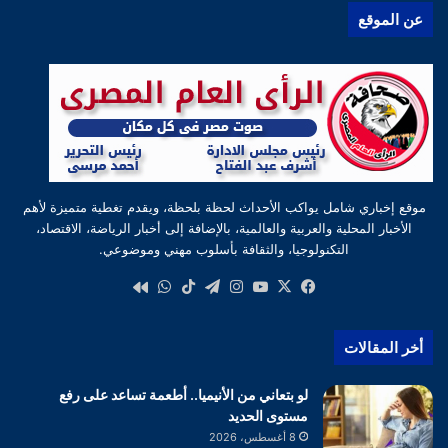
عن الموقع
موقع إخباري شامل يواكب الأحداث لحظة بلحظة، ويقدم تغطية متميزة لأهم
الأخبار المحلية والعربية والعالمية، بالإضافة إلى أخبار الرياضة، الاقتصاد،
التكنولوجيا، والثقافة بأسلوب مهني وموضوعي.
‫X
فيسبوك
‫YouTube
انستقرام
تيلقرام
‫TikTok
واتساب
كواى
أخر المقالات
لو بتعاني من الأنيميا.. أطعمة تساعد على رفع
مستوى الحديد
8 أغسطس، 2026