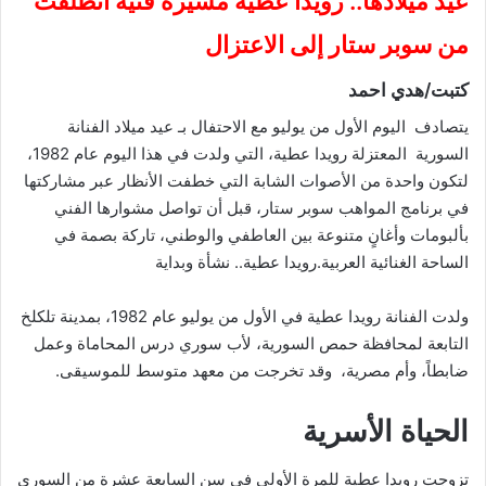
عيد ميلادها.. رويدا عطية مسيرة فنية انطلقت
من سوبر ستار إلى الاعتزال
كتبت/هدي احمد
يتصادف اليوم الأول من يوليو مع الاحتفال بـ عيد ميلاد الفنانة
السورية المعتزلة رويدا عطية، التي ولدت في هذا اليوم عام 1982،
لتكون واحدة من الأصوات الشابة التي خطفت الأنظار عبر مشاركتها
في برنامج المواهب سوبر ستار، قبل أن تواصل مشوارها الفني
بألبومات وأغانٍ متنوعة بين العاطفي والوطني، تاركة بصمة في
الساحة الغنائية العربية.رويدا عطية.. نشأة وبداية
ولدت الفنانة رويدا عطية في الأول من يوليو عام 1982، بمدينة تلكلخ
التابعة لمحافظة حمص السورية، لأب سوري درس المحاماة وعمل
ضابطاً، وأم مصرية، وقد تخرجت من معهد متوسط للموسيقى.
الحياة الأسرية
تزوجت رويدا عطية للمرة الأولى في سن السابعة عشرة من السوري