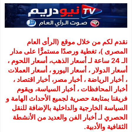
نقدم لكم من خلال موقع (
الرأى العام
المصرى
)، تغطية ورصدًا مستمرًّا على مدار
الـ 24 ساعة لـ أسعار الذهب، أسعار اللحوم ،
أسعار الدولار ، أسعار اليورو ، أسعار العملات
، أخبار الرياضة ، أخبار مصر، أخبار اقتصاد ،
أخبار المحافظات ، أخبار السياسة، ويقوم
فريقنا بمتابعة حصرية لجميع الأحداث الهامة و
السياسة الخارجية والداخلية بالإضافة للنقل
الحصري لـ أخبار الفن والعديد من الأنشطة
الثقافية والأدبية.