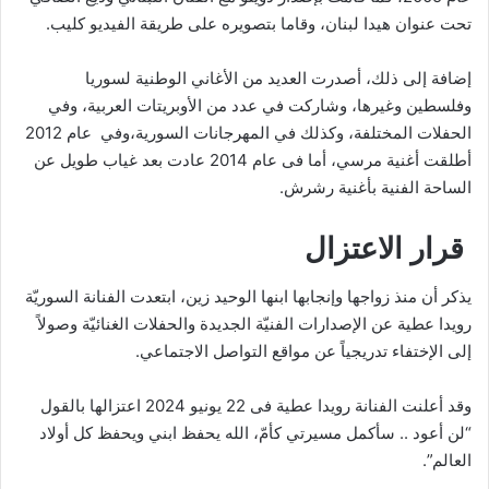
تحت عنوان هيدا لبنان، وقاما بتصويره على طريقة الفيديو كليب.
إضافة إلى ذلك، أصدرت العديد من الأغاني الوطنية لسوريا
وفلسطين وغيرها، وشاركت في عدد من الأوبريتات العربية، وفي
الحفلات المختلفة، وكذلك في المهرجانات السورية،وفي عام 2012
أطلقت أغنية مرسي، أما فى عام 2014 عادت بعد غياب طويل عن
الساحة الفنية بأغنية رشرش.
قرار الاعتزال
يذكر أن منذ زواجها وإنجابها ابنها الوحيد زين، ابتعدت الفنانة السوريّة
رويدا عطية عن الإصدارات الفنيّة الجديدة والحفلات الغنائيّة وصولاً
إلى الإختفاء تدريجياً عن مواقع التواصل الاجتماعي.
وقد أعلنت الفنانة رويدا عطية فى 22 يونيو 2024 اعتزالها بالقول
“لن أعود .. سأكمل مسيرتي كأمّ، الله يحفظ ابني ويحفظ كل أولاد
العالم”.