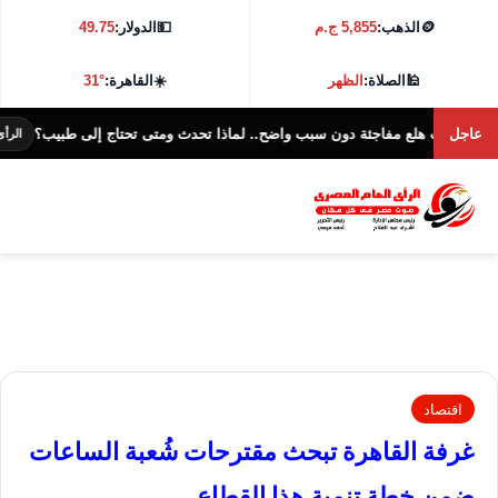
🪙
الذهب:
5,855 ج.م
💵
الدولار:
49.75
🕌
الصلاة:
الظهر
☀️
القاهرة:
31°
عاجل
بات هلع مفاجئة دون سبب واضح.. لماذا تحدث ومتى تحتاج إلى طبيب؟
الرأى العام ا
اقتصاد
غرفة القاهرة تبحث مقترحات شُعبة الساعات
ضمن خطة تنمية هذا القطاع