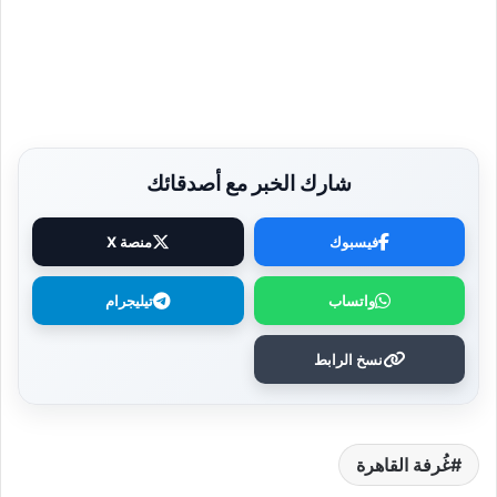
شارك الخبر مع أصدقائك
فيسبوك
منصة X
واتساب
تيليجرام
نسخ الرابط
غُرفة القاهرة