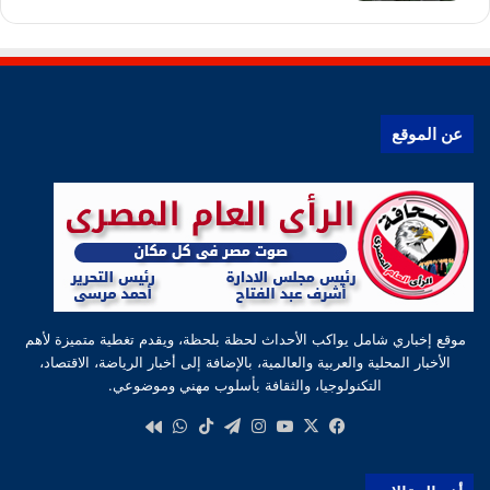
عن الموقع
موقع إخباري شامل يواكب الأحداث لحظة بلحظة، ويقدم تغطية متميزة لأهم
الأخبار المحلية والعربية والعالمية، بالإضافة إلى أخبار الرياضة، الاقتصاد،
التكنولوجيا، والثقافة بأسلوب مهني وموضوعي.
‫X
فيسبوك
‫YouTube
انستقرام
تيلقرام
‫TikTok
واتساب
كواى