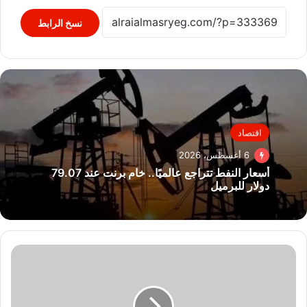
نسخ الرابط
اقتصاد
6 أغسطس، 2026
أسعار النفط تتراجع عالميًا.. خام برنت عند 79.07
دولار للبرميل
برنامج
"مستر
إتش"
لـ