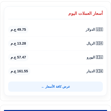
أسعار العملات اليوم
🇺🇸 الدولار
49.75 ج.م
🇸🇦 الريال
13.28 ج.م
🇪🇺 اليورو
57.47 ج.م
🇰🇼 الدينار
161.55 ج.م
عرض كافة الأسعار ←