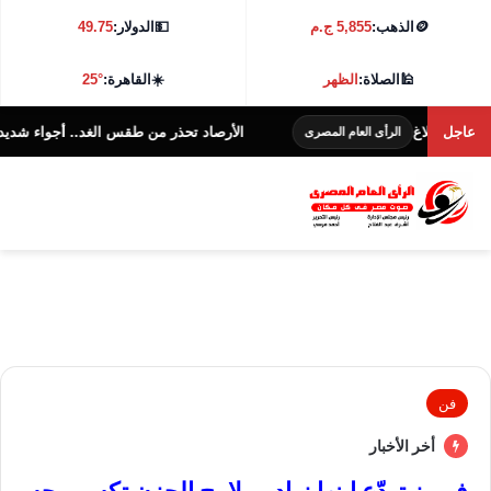
🪙
الذهب:
5,855 ج.م
💵
الدولار:
49.75
🕌
الصلاة:
الظهر
☀️
القاهرة:
25°
بلاغ
عاجل
الأرصاد تحذر من طقس الغد.. أجواء شديدة الحرارة و38 درجة بالقا
الرأى العام المصرى
فن
أخر الأخبار