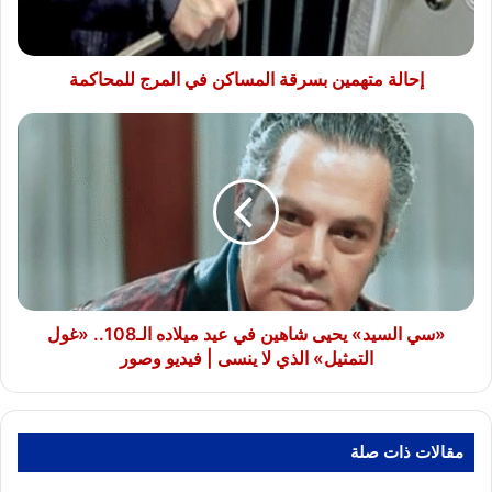
للمحاكمة
إحالة متهمين بسرقة المساكن في المرج للمحاكمة
«سي
السيد»
يحيى
شاهين
في
عيد
ميلاده
الـ108..
«غول
التمثيل»
«سي السيد» يحيى شاهين في عيد ميلاده الـ108.. «غول
الذي
التمثيل» الذي لا ينسى | فيديو وصور
لا
ينسى
|
فيديو
مقالات ذات صلة
وصور