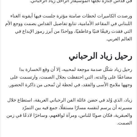
في قدّاس جنازة نجلها الموسيقار الراحل زياد الرحباني.
ورصدت الكاميرات لحظات صامتة مؤثرة جلست فيها أيقونة الغناء
اللبناني في المقاعد الأمامية، تتابع تفاصيل القداس بصمت ووجع الأم
التي فقدت رفيقًا فنيًا وعاطفيًا، وواحدًا من أبرز رموز الإبداع في
العالم العربي.
رحيل زياد الرحباني
رحيل زياد شكّل صدمة موجعة لمحبيه، إلا أن وقع الخسارة بدا
مضاعفًا على والدته، التي احتفظت بجلال الصمت، وارتسمت على
وجهها ملامح الأسى والفقد، في لحظة لن تُمحى من ذاكرة الحضور.
زياد، الذي وُلد في حضن عائلة الفن الرحباني العريقة، استطاع خلال
مسيرته أن يرسم لنفسه مسارًا مستقلًا، جمع فيه بين التمرّد
والعبقرية، فكان صوتًا للناس، ومرآة لواقعهم، وساخرًا لاذعًا في زمن
الصمت.