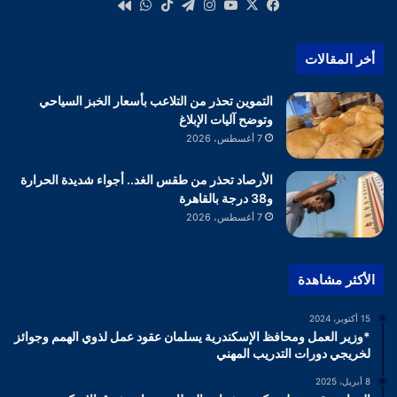
‫X
فيسبوك
‫YouTube
انستقرام
تيلقرام
‫TikTok
واتساب
كواى
أخر المقالات
التموين تحذر من التلاعب بأسعار الخبز السياحي
وتوضح آليات الإبلاغ
7 أغسطس، 2026
الأرصاد تحذر من طقس الغد.. أجواء شديدة الحرارة
و38 درجة بالقاهرة
7 أغسطس، 2026
الأكثر مشاهدة
15 أكتوبر، 2024
*وزير العمل ومحافظ الإسكندرية يسلمان عقود عمل لذوي الهمم وجوائز
لخريجي دورات التدريب المهني
8 أبريل، 2025