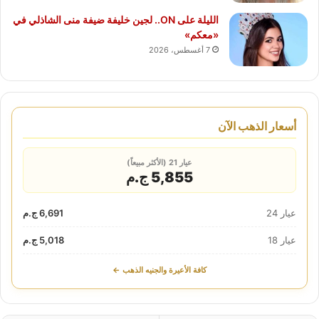
الليلة على ON.. لجين خليفة ضيفة منى الشاذلي في
«معكم»
7 أغسطس، 2026
أسعار الذهب الآن
عيار 21 (الأكثر مبيعاً)
5,855 ج.م
عيار 24
6,691 ج.م
عيار 18
5,018 ج.م
كافة الأعيرة والجنيه الذهب ←