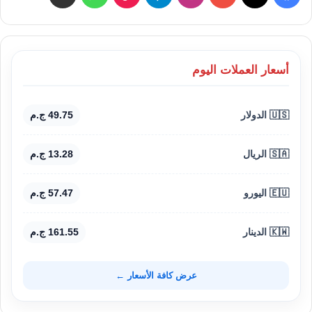
أسعار العملات اليوم
🇺🇸 الدولار
49.75 ج.م
🇸🇦 الريال
13.28 ج.م
🇪🇺 اليورو
57.47 ج.م
🇰🇼 الدينار
161.55 ج.م
عرض كافة الأسعار ←