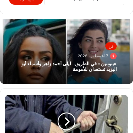
فن
7 أغسطس، 2026
«بنوتتين» في الطريق.. ليلى أحمد زاهر وأسماء أبو
اليزيد تستعدان للأمومة
إحالة
متهمين
بسرقة
المساكن
في
المرج