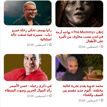
رانيا يوسف تحكي رحلة عمرو
إعلان «The Mummy» يواجه أزمة
دياب.. مسيرة فنية صنعت حالة
في لندن بسبب مخاوف من تأثيره
استثنائية
على الأطفال
7 أغسطس، 2026
7 أغسطس، 2026
محمد عدوية يقدم تجربة غنائية
في ذكرى رحيله.. حسن الأسمر
مختلفة.. ألبوم جديد مقسم بين
رائد الموال الحزين وصوت البسطاء
الصيف والشتاء
7 أغسطس، 2026
7 أغسطس، 2026