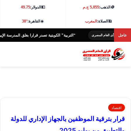
🪙
الذهب:
5,855 ج.م
💵
الدولار:
49.75
🕌
الصلاة:
المغرب
☀️
القاهرة:
38°
عاجل
“التربية” الكويتية تصدر قرارا بغلق المدرسة الإيرانية الخاص
رأى العام المصرى
اقتصاد
قرار بترقية الموظفين بالجهاز الإداري للدولة
والتطبيق من يوليو 2025