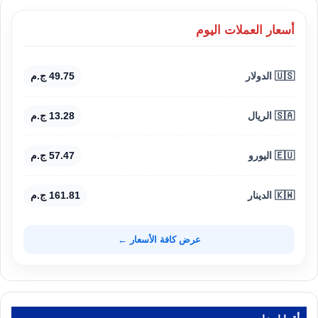
أسعار العملات اليوم
🇺🇸 الدولار
49.75 ج.م
🇸🇦 الريال
13.28 ج.م
🇪🇺 اليورو
57.47 ج.م
🇰🇼 الدينار
161.81 ج.م
عرض كافة الأسعار ←