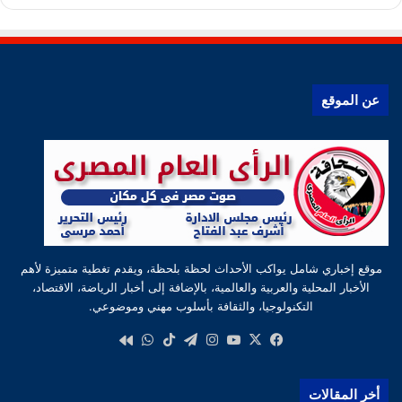
عن الموقع
موقع إخباري شامل يواكب الأحداث لحظة بلحظة، ويقدم تغطية متميزة لأهم
الأخبار المحلية والعربية والعالمية، بالإضافة إلى أخبار الرياضة، الاقتصاد،
التكنولوجيا، والثقافة بأسلوب مهني وموضوعي.
‫X
فيسبوك
‫YouTube
انستقرام
تيلقرام
‫TikTok
واتساب
كواى
أخر المقالات