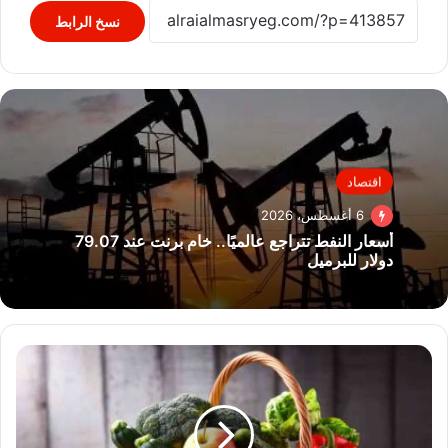
نسخ الرابط
اقتصاد
6 أغسطس، 2026
أسعار النفط تتراجع عالميًا.. خام برنت عند 79.07
دولار للبرميل
ماذا
يحدث
للجسم
عند
تناول