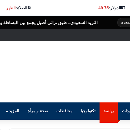
💵
الدولار:
49.75
🕌
الصلاة:
الظهر
لسعودي.. طبق تراثي أصيل يجمع بين البساطة والنكهة الغنية
الرأى العام الم
داث
رياضة
تكنولوجيا
محافظات
صحة و مرأة
المزيد