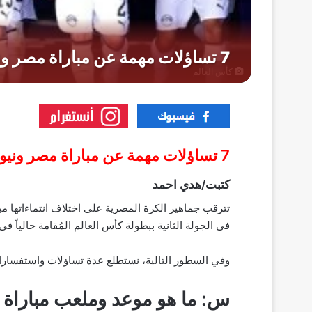
كأس العالم
7 تساؤلات مهمة عن مباراة مصر ونيوزيلندا فى كأس العالم 2026
كتبت/هدي احمد
تترقب جماهير الكرة المصرية على اختلاف انتماءاتها مبارا
فى الجولة الثانية ببطولة كأس العالم المُقامة حالياً ف
وفي السطور التالية، نستطلع عدة تساؤلات واستفسارات 
س: ما هو موعد وملعب مباراة و