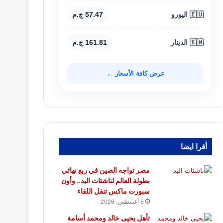
🇪🇺 اليورو
57.47 ج.م
🇰🇼 الدينار
161.81 ج.م
عرض كافة الأسعار ←
أقرا ايضا
مصر تواجه الصين في ربع نهائي
بطولة العالم لناشئات اليد.. وأون
سبورت ماكس تنقل اللقاء
6 أغسطس، 2026
تأهل يحيى خالد ومحمد أسامة