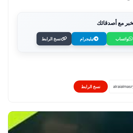
بر مع أصدقائك
واتساب
تيليجرام
نسخ الرابط
مصر تواجه الصين في ربع نهائي بطولة
العالم لناشئات اليد.. وأون سبورت ماكس
تنقل اللقاء
تأهل يحيى خالد ومحمد أسامة لنهائي
مونديال ألعاب القوى للشباب
نسخ الرابط
مكافأة تحفيزية من الاتحاد السكندري..
صرف 25% من عقود اللاعبين استعدادًا
للموسم الجديد
الأهلي في الكونفدرالية.. موعد المباراة
الأولى وموعد ضربة البداية