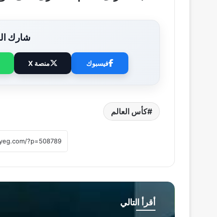
شارك الخ
فيسبوك
منصة X
كأس العالم
أقرأ التالي