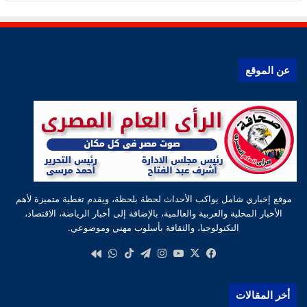
عن الموقع
موقع إخباري شامل يواكب الأحداث لحظة بلحظة، ويقدم تغطية متميزة لأهم
الأخبار المحلية والعربية والعالمية، بالإضافة إلى أخبار الرياضة، الاقتصاد،
التكنولوجيا، والثقافة بأسلوب مهني وموضوعي.
‫X
فيسبوك
‫YouTube
انستقرام
تيلقرام
‫TikTok
واتساب
كواى
أخر المقالات