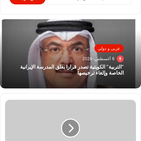
عربى و دولى
6 أغسطس، 2026
“التربية” الكويتية تصدر قرارا بغلق المدرسة الإيرانية
الخاصة وإلغاء ترخيصها
سيلين
ديون
تظهر
لأول
مرة
على