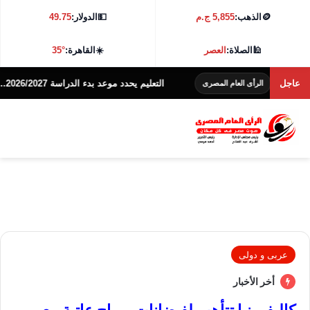
🪙
الذهب:
5,855 ج.م
💵
الدولار:
49.75
🕌
الصلاة:
العصر
☀️
القاهرة:
35°
ة
عاجل
التعليم يحدد موعد بدء الدراسة 2026/2027.. تعرف على التفاصيل
الرأى العام المصرى
عربى و دولى
أخر الأخبار