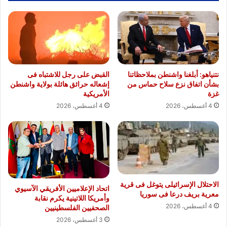
نتنياهو: أبلغنا واشنطن بملاحظاتنا
القبض على رجل للاشتباه فى
بشأن اتفاق نزع سلاح حماس من
إشعاله حرائق هائلة بولاية واشنطن
غزة
الأمريكية
4 أغسطس، 2026
4 أغسطس، 2026
الاحتلال الإسرائيلى يتوغل فى قرية
اتحاد الإعلاميين الأفريقي الآسيوي
معرية بريف درعا فى سوريا
وأمريكا اللاتينية يكرم نقابة
4 أغسطس، 2026
الصحفيين الفلسطينيين
3 أغسطس، 2026