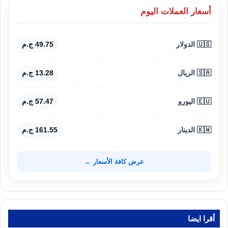
أسعار العملات اليوم
🇺🇸 الدولار
49.75 ج.م
🇸🇦 الريال
13.28 ج.م
🇪🇺 اليورو
57.47 ج.م
🇰🇼 الدينار
161.55 ج.م
عرض كافة الأسعار ←
أقرا ايضا