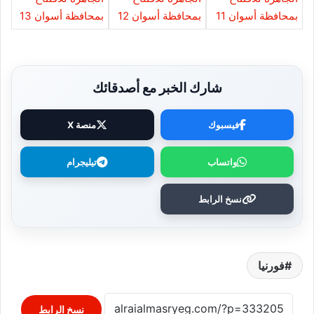
شارك الخبر مع أصدقائك
فيسبوك
منصة X
واتساب
تيليجرام
نسخ الرابط
فورنيا
نسخ الرابط