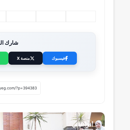
شارك الخ
فيسبوك
منصة X
أقرأ التالي