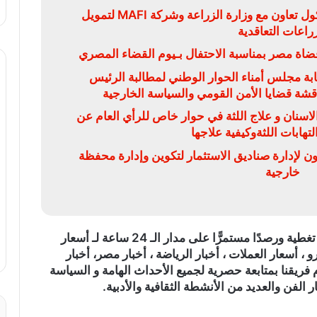
البنك الزراعي المصري يوقع بروتوكول تعاون مع وزارة الزراعة وشركة MAFI لتمويل
زراعات التعاقدية
ضاة مصر بمناسبة الاحتفال بـيوم القضاء المصري
بة مجلس أمناء الحوار الوطني لمطالبة الرئيس
ناقشة قضايا الأمن القومي والسياسة الخارجية
سنان و علاج اللثة في حوار خاص للرأي العام عن
تهابات اللثةوكيفية علاجها
ون لإدارة صناديق الاستثمار لتكوين وإدارة محفظة
خارجية
)، تغطية ورصدًا مستمرًّا على مدار الـ 24 ساعة لـ أسعار
و ، أسعار العملات ، أخبار الرياضة ، أخبار مصر، أخبار
 فريقنا بمتابعة حصرية لجميع الأحداث الهامة و السياسة
ر الفن والعديد من الأنشطة الثقافية والأدبية.