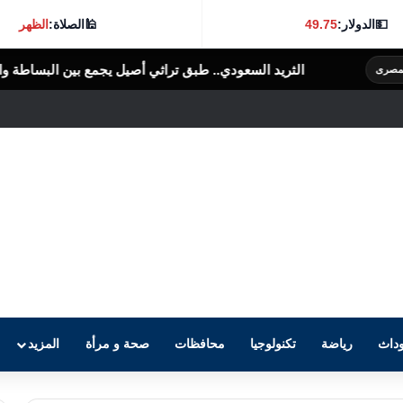
💵
الدولار:
49.75
🕌
الصلاة:
الظهر
لثريد السعودي.. طبق تراثي أصيل يجمع بين البساطة والنكهة الغنية
الرأى ا
داث
رياضة
تكنولوجيا
محافظات
صحة و مرأة
المزيد