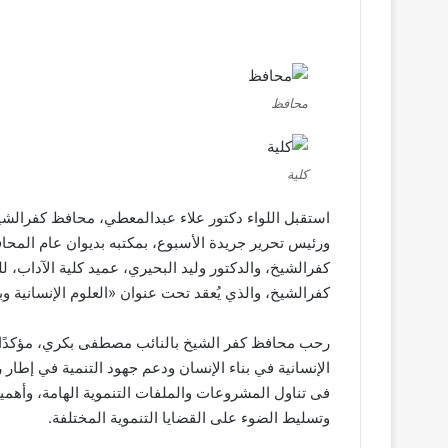
محافظ
كلية
استقبل اللواء دكتور علاء عبدالمعطي، محافظ كفرالشي
ورئيس تحرير جريدة الأسبوع، بمكتبه بديوان عام المح
كفرالشيخ، والدكتور وليد البحيري، عميد كلية الآداب، لل
كفرالشيخ، والذي يُعقد تحت عنوان «العلوم الإنسانية و
رحب محافظ كفر الشيخ بالنائب مصطفى بكري، مؤكدًا أه
الإنسانية في بناء الإنسان ودعم جهود التنمية في إطار
فى تناول المشروعات والملفات التنموية الهامة، وأهمي
وتسليط الضوء على القضايا التنموية المختلفة.