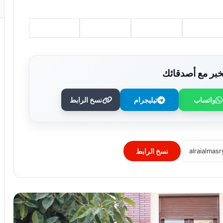
بر مع أصدقائك
وزير الصحة يُكرم فرق التمريض بعيادات
مدينة نصر ومدير عيادة التأمين الصحي
واتساب
تيليجرام
نسخ الرابط
بالفرع ويوجه بصرف مكافآت مالية تليق
بدورهن البطولي
بنك QNB مصر يعزز جاهزية المشروعات
الصغيرة والمتوسطة للنمو والتوسع من خلال
برنامج أبطال المشروعات الصغيرة
نسخ الرابط
والمتوسطة
برعاية رئيس جامعة الأزهر.. كلية طب
الأسنان (بنات) تنظم أول يوم علمي لجراحة
الفم والوجه والفكين
رئيس الوزراء يوافق على إنشاء منطقة