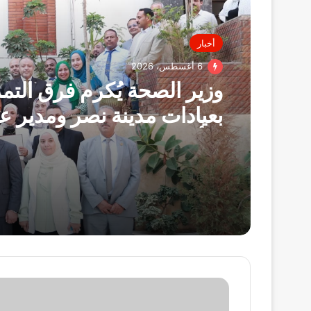
أخبار
6 أغسطس، 2026
وزير الصحة يُكرم فرق الت
بعيادات مدينة نصر ومدير عي
التأمين الصحي بالفرع ويوج
بصرف مكافآت مالية تليق 
البطولي
النوبة
وحلم