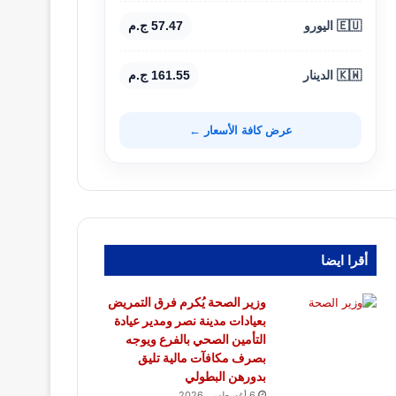
🇪🇺 اليورو
57.47 ج.م
🇰🇼 الدينار
161.55 ج.م
عرض كافة الأسعار ←
أقرا ايضا
وزير الصحة يُكرم فرق التمريض
بعيادات مدينة نصر ومدير عيادة
التأمين الصحي بالفرع ويوجه
بصرف مكافآت مالية تليق
بدورهن البطولي
6 أغسطس، 2026