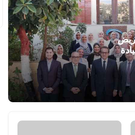
استثمارية داخل مشروع “البروج” بامتداد
مدينة الشروق
وزارة التعليم: عدد ساعات دراسية أكبر لمواد
شهادة البكالوريا
مريض
ادة
رئيس الوزراء يستقبل المدير العام لمنظمة
اليونسكو
ه
بدورهن
استجابةً لأولياء الأمور.. محافظ الجيزة يقرر
خفض الحد الأدنى لتنسيق الثانوية العامة إلى
225 درجة
محمد جبريل : زيادة الكهرباء 12% ترهق
المواطنين ..وعلي الحكومة كشف الحقيقة
كاملة
حمزه
الريف المصرى: 4500 طلب من المصريين
..مستقبل