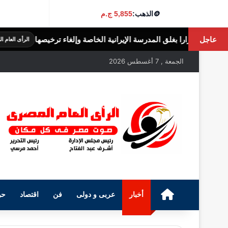
🪙
الذهب:
5,855 ج.م
عاجل
لق المدرسة الإيرانية الخاصة وإلغاء ترخيصها
ا
الرأى العام المصرى
الجمعة , 7 أغسطس 2026
الرئيسية
أخبار
عربى و دولى
فن
اقتصاد
حو