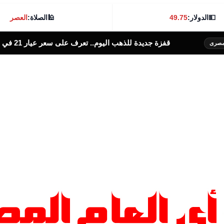
💵
الدولار:
49.75
🕌
الصلاة:
العصر
م.. تعرف على سعر عيار 21 في سوق الصاغة الخميس 6 أغسطس 2026