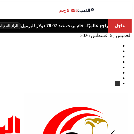
🪙
الذهب:
5,855 ج.م
عاجل
79 دولار للبرميل
قفزة جديدة للذهب اليو
الرأى العام المصرى
الخميس , 6 أغسطس 2026
فيسبوك
‫X
‫YouTube
انستقرام
تيلقرام
‫TikTok
واتساب
كواى