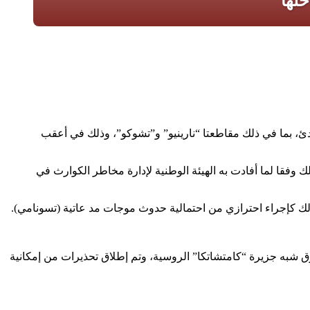
دئ، بما في ذلك مقاطعتا “نارينيو” و”تشوكو”، وذلك في أعقب
 وفقا لما أفادت به الهيئة الوطنية لإدارة مخاطر الكوارث في
ك كإجراء احترازي من احتمالية حدوث موجات مد عاتية (تسونامي).
ي، وقع الزلزال الذي بلغت شدته 8.8 درجة على مقياس ريختر، على بعد 126 كيلومترا جنوب شرق شبه جزيرة “كامتشاتكا” الروسية، وتم إطلاق تحذيرات من إمكانية