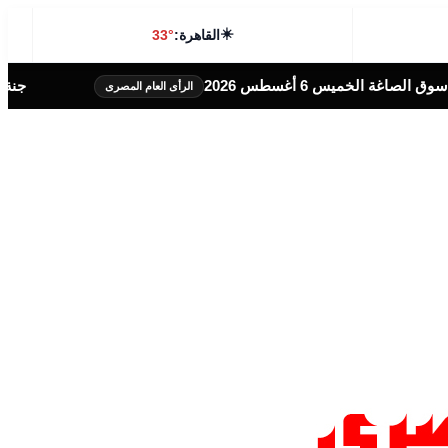
☀️
القاهرة:
33°
جنة همام.. طفولة ينهكها المرض وأ
الرأى العام المصرى