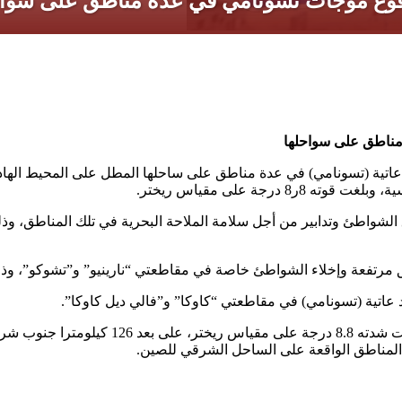
مناطق على سواحلها
د عاتية (تسونامي) في عدة مناطق على ساحلها المطل على المحيط الها
جة على مقياس ريختر.
الشواطئ وتدابير من أجل سلامة الملاحة البحرية في تلك المناطق، وذلك
 مرتفعة وإخلاء الشواطئ خاصة في مقاطعتي “نارينيو” و”تشوكو”، وذل
عاتية (تسونامي) في مقاطعتي “كاوكا” و”فالي ديل كاوكا”.
ووفقا لبيانات هيئة المسح الجيولوجي الأمريك
المناطق الواقعة على الساحل الشرقي للصين.