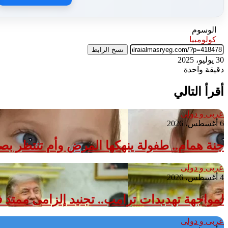
الوسوم
كولومبيا
نسخ الرابط
30 يوليو، 2025
دقيقة واحدة
أقرأ التالي
عربى و دولى
6 أغسطس، 2026
جنة همام.. طفولة ينهكها المرض وأم تنتظر ب
عربى و دولى
4 أغسطس، 2026
لمواجهة تهديدات ترامب.. تجنيد إلزامى ممتد فى الدنمارك 
عربى و دولى