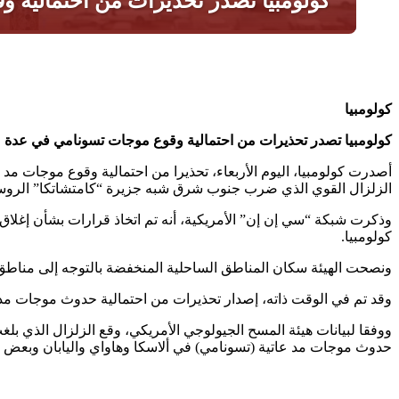
كولومبيا
كولومبيا تصدر تحذيرات من احتمالية وقوع موجات تسونامي في عدة 
أصدرت كولومبيا، اليوم الأربعاء، تحذيرا من احتمالية وقوع موجات م
الزلزال القوي الذي ضرب جنوب شرق شبه جزيرة “كامتشاتكا” الروسية، وبلغت قوته 8ر8 در
وذكرت شبكة “سي إن إن” الأمريكية، أنه تم اتخاذ قرارات بشأن إغلاق 
كولومبيا.
ونصحت الهيئة سكان المناطق الساحلية المنخفضة بالتوجه إلى مناطق
وقد تم في الوقت ذاته، إصدار تحذيرات من احتمالية حدوث موجات مد 
حدوث موجات مد عاتية (تسونامي) في ألاسكا وهاواي واليابان وبعض 