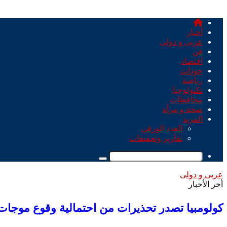
الرئيسية
أخبار
عربى و دولى
فن
اقتصاد
حوداث
رياضة
تكنولوجيا
محافظات
صحة و مرأة
المزيد
العدد الورقى
تقارير وتحقيقات
بحث
عن
عربى و دولى
أخر الأخبار
كولومبيا تصدر تحذيرات من احتمالية وقوع موجا