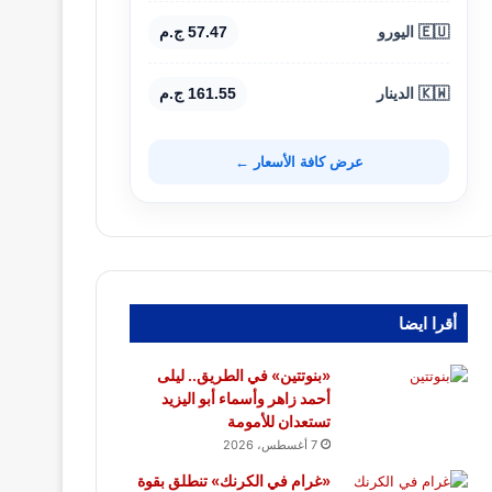
🇪🇺 اليورو
57.47 ج.م
🇰🇼 الدينار
161.55 ج.م
عرض كافة الأسعار ←
أقرا ايضا
«بنوتتين» في الطريق.. ليلى
أحمد زاهر وأسماء أبو اليزيد
تستعدان للأمومة
7 أغسطس، 2026
«غرام في الكرنك» تنطلق بقوة