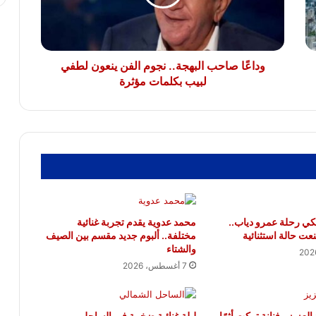
ينعون
ريهانا تستعد للعودة الغنائية.. آيساب روكي
يؤكد عملها على ألبوم جديد
لطفي
لبيب
بكلمات
مؤثرة
وداعًا صاحب البهجة.. نجوم الفن ينعون لطفي
لبيب بكلمات مؤثرة
كي رحلة عمرو دياب..
محمد عدوية يقدم تجربة غنائية
ت حالة استثنائية
مختلفة.. ألبوم جديد مقسم بين الصيف
والشتاء
7 أغسطس، 2026
العزيز.. فنانة تركت أثرًا
ليلة غنائية ضخمة في الساحل