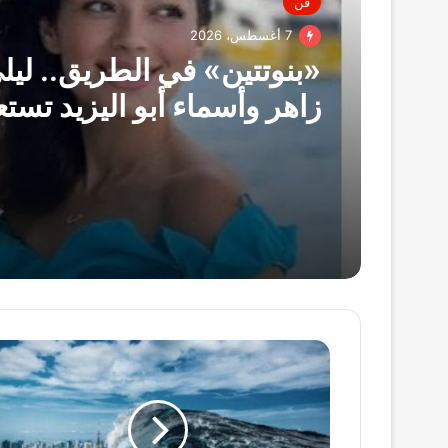
فن
7 أغسطس، 2026
«بنوتتين» في الطريق.. ليل
زاهر وأسماء أبو اليزيد تست
للأمومة
اليابان
تتعرض
لتسونامي
يصل
ارتفاعه