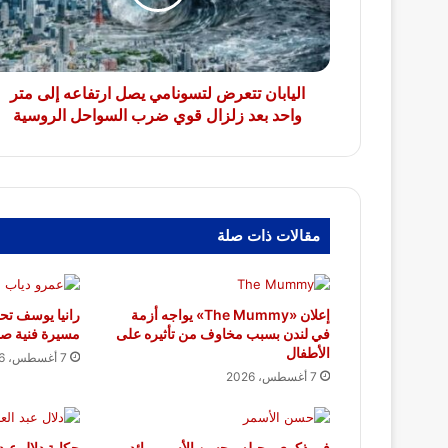
إلى
متر
واحد
بعد
زلزال
اليابان تتعرض لتسونامي يصل ارتفاعه إلى متر
قوي
واحد بعد زلزال قوي ضرب السواحل الروسية
ضرب
السواحل
الروسية
مقالات ذات صلة
إعلان «The Mummy» يواجه أزمة
رانيا يوسف تح
في لندن بسبب مخاوف من تأثيره على
مسيرة فنية صنع
الأطفال
7 أغسطس، 2026
7 أغسطس، 2026
في ذكرى رحيله.. حسن الأسمر رائد
حكاية دلال عبد 