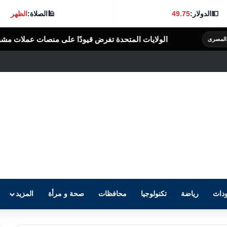
💵
الدولار:
49.75
🕌
الصلاة:
الظهر
ات المتحدة تفرض قيودًا على منصات عملات مشفرة بدعوى دعم جهات إيرا
داث
رياضة
تكنولوجيا
محافظات
صحة و مرأة
المزيد