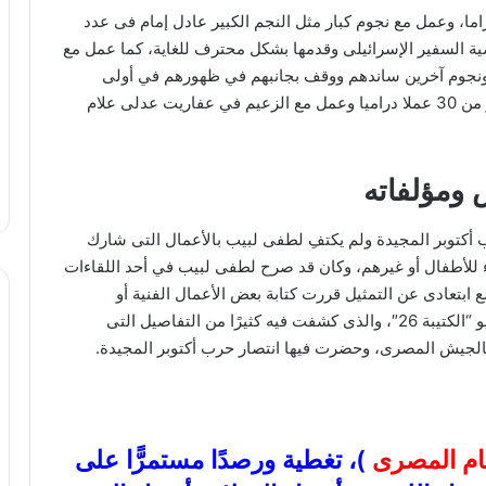
راما، وعمل مع نجوم كبار مثل النجم الكبير عادل إمام فى عدد
ية السفير الإسرائيلى وقدمها بشكل محترف للغاية، كما عمل مع
جوم آخرين ساندهم ووقف بجانبهم في ظهورهم في أولى
بطولاتهم، قدم لبيب أكثر من 100 فيلم سينمائى، وأكثر من 30 عملا دراميا وعمل مع الزعيم في عفاريت عدلى علام
ومؤلفاته
توبر المجيدة ولم يكتفِ لطفى لبيب بالأعمال التى شارك
ء للأطفال أو غيرهم، وكان قد صرح لطفى لبيب في أحد اللقاءات
مع ابتعادى عن التمثيل قررت كتابة بعض الأعمال الفنية أو
الخواطر، ولعل من أبرز هذه الأعمال التى كتبتها سيناريو “الكتيبة 26″، والذى كشفت فيه كثيرًا من التفاصيل التى
عام المصرى
)، تغطية ورصدًا مستمرًّا على