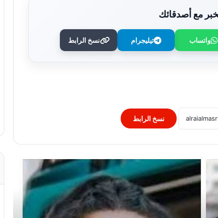
بر مع أصدقائك
واتساب
تيليجرام
نسخ الرابط
«بنوتتين» في الطريق.. ليلى أحمد زاهر
وأسماء أبو اليزيد تستعدان للأمومة
«غرام في الكرنك» تنطلق بقوة في
الإسكندرية وتحصد 100 ألف جنيه في ليلتين
نسخ الرابط
محمود حميدة يتحدث عن بناته بعد تصدره
التريند بحفل زفاف ابنته
رسائل غامضة وظهور مثير للجدل.. نيكول
كيدمان تثير التساؤلات حول علاقتها بكيث
أوربان