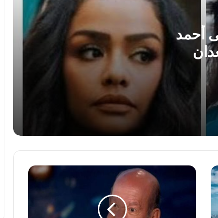
الليلة على ON.. لجين خليفة ضيفة منى
الشاذلي في «معكم»
ى أحمد
عدان
بلمسة عصرية.. بينكي سليم يتحدث عن
تجربة عمرو دياب في «لولا البنات»
دلال عبد العزيز.. مواقف إنسانية جعلتها
أيقونة للصداقة والوفاء
ليلة طربية مع هشام عباس ضمن فعاليات
مهرجان القلعة الأربعاء 19 أغسطس
وداعًا
«Moana» يحقق إيرادات ضخمة حول العالم
صاحب
بعد وصوله إلى 263 مليون دولار
البهجة..
نجوم
الفن