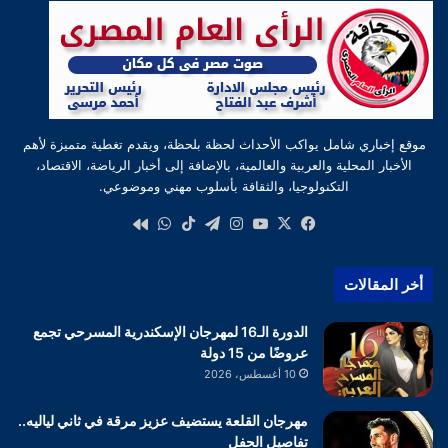
موقع إخباري شامل يواكب الأحداث لحظة بلحظة، ويقدم تغطية متميزة لأهم
الأخبار المحلية والعربية والعالمية، بالإضافة إلى أخبار الرياضة، الاقتصاد،
التكنولوجيا، والثقافة بأسلوب مهني وموضوعي.
‫X
فيسبوك
‫YouTube
انستقرام
تيلقرام
‫TikTok
واتساب
كواى
أخر المقالات
الدورة الـ16 لمهرجان الإسكندرية المسرحي تجمع
عروضًا من 15 دولة
10 أغسطس، 2026
مهرجان القلعة يستضيف عزيز مرقة في ثاني لياليه..
تفاصيل الحفل