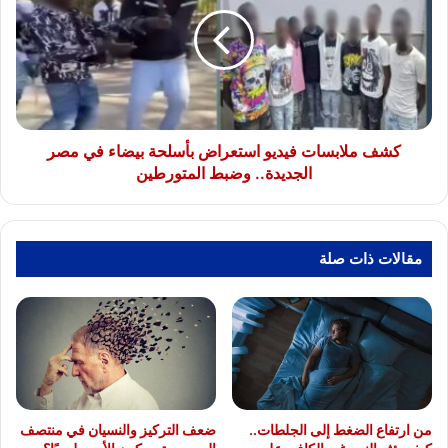
فيديو
استعراض
بأسلحة
بيضاء
في
مصر
الجديدة..
وضبط
كشف ملابسات فيديو استعراض بأسلحة بيضاء في مصر
المتورطين
الجديدة.. وضبط المتورطين
مقالات ذات صلة
من ارتفاع الضغط إلى الجلطات..
ضعف التركيز والنسيان في منتصف