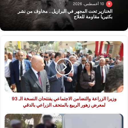
10 أغسطس، 2026
الخنازير تحت المجهر في البرازيل.. مخاوف من نشر
بكتيريا مقاومة للعلاج
وزيرا
الزراعة
والتضامن
الاجتماعي
يفتتحان
النسخة
الـ
93
لمعرض
زهور
وزيرا الزراعة والتضامن الاجتماعي يفتتحان النسخة الـ 93
الربيع
لمعرض زهور الربيع بالمتحف الزراعي بالدقي
بالمتحف
الزراعي
كشف
بالدقي
ملابسات