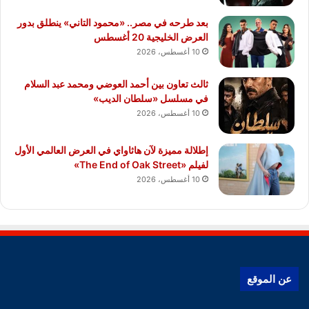
بعد طرحه في مصر.. «محمود التاني» ينطلق بدور
العرض الخليجية 20 أغسطس
10 أغسطس، 2026
ثالث تعاون بين أحمد العوضي ومحمد عبد السلام
في مسلسل «سلطان الديب»
10 أغسطس، 2026
إطلالة مميزة لآن هاثاواي في العرض العالمي الأول
لفيلم «The End of Oak Street»
10 أغسطس، 2026
عن الموقع