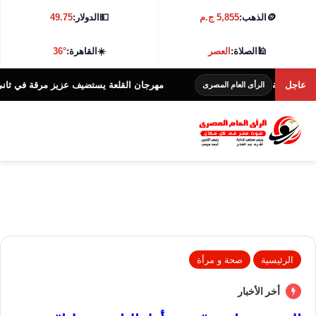
🪙
الذهب:
5,855 ج.م
💵
الدولار:
49.75
🕌
الصلاة:
العصر
☀️
القاهرة:
36°
عاجل
مهرجان القلعة يستضيف عزيز مرقة في ثاني لياليه.. ت
الرأى العام المصرى
الرئيسية
صحة و مرأة
أخر الأخبار