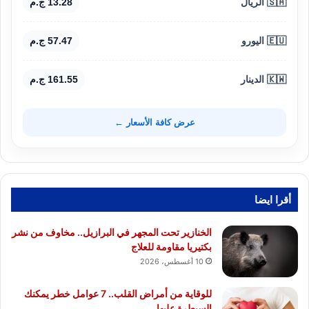
🇸🇦 الريال
13.28 ج.م
🇪🇺 اليورو
57.47 ج.م
🇰🇼 الدينار
161.55 ج.م
عرض كافة الأسعار ←
أقرا ايضا
الخنازير تحت المجهر في البرازيل.. مخاوف من نشر
بكتيريا مقاومة للعلاج
10 أغسطس، 2026
للوقاية من أمراض القلب.. 7 عوامل خطر يمكنك
السيطرة عليها