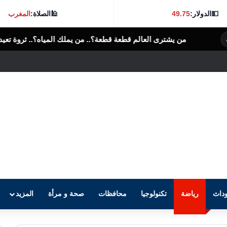
💵
الدولار:
49.75
🕌
الصلاة:
المغرب
الم قطعة قطعة؟.. من يملك المياه؟.. ثروة تعيد رسم خريطة النفوذ فى الع
داث
رياضة
تكنولوجيا
محافظات
صحة و مرأة
المزيد