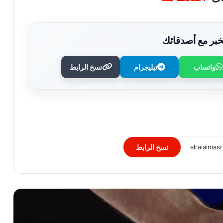
بر مع أصدقائك
واتساب
تيليجرام
نسخ الرابط
الكرة الطائرة.. بولندا والبرازيل تحتضنان
بطولة العالم مونديال الأندية 2026
عبد الله السعيد يضع شرطًا ماليًا للعودة إلى
تدريبات الزمالك.. التفاصيل
نسخ الرابط
مصر تعود لاستضافة البطولات القارية.. كاف
يمنحها أمم أفريقيا تحت 23 عامًا 2027
لا خلاف فى الزمالك.. حقيقة أزمة معتمد
جمال وعبد الناصر محمد بشأن الوديات