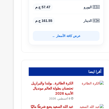
🇪🇺 اليورو
57.47 ج.م
🇰🇼 الدينار
161.55 ج.م
عرض كافة الأسعار ←
أقرا ايضا
الكرة الطائرة.. بولندا والبرازيل
تحتضنان بطولة العالم مونديال
الأندية 2026
8 أغسطس، 2026
عبد الله السعيد يضع شرطًا ماليًا