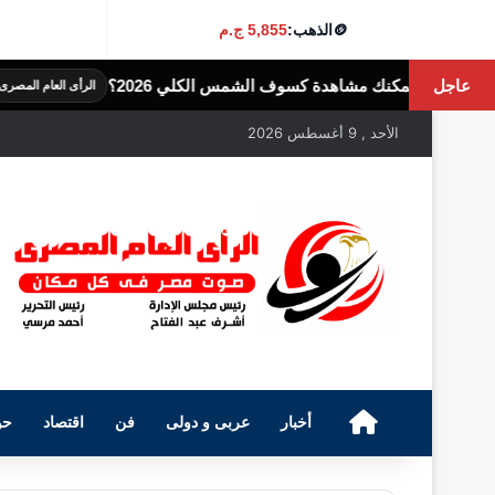
🪙
الذهب:
5,855 ج.م
عاجل
كسوف الشمس الكلي 2026؟
من يشترى الع
الرأى العام المصرى
الأحد , 9 أغسطس 2026
الرئيسية
أخبار
عربى و دولى
فن
اقتصاد
حو