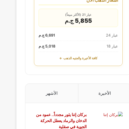
أسعار الذهب الآن
عيار 21 (الأكثر مبيعاً)
5,855 ج.م
عيار 24
6,691 ج.م
عيار 18
5,018 ج.م
كافة الأعيرة والجنيه الذهب ←
الأخيرة
الأشهر
بركان إتنا يثور مجدداً.. عمود من
الدخان والرماد يعطل الحركة
الجوية في صقلية