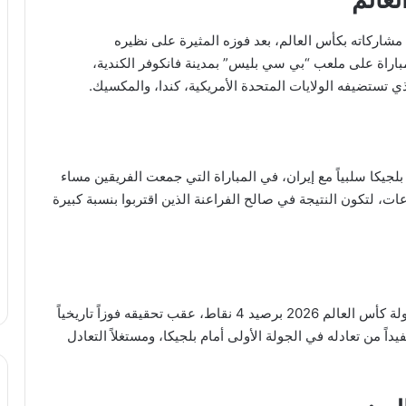
 مشاركاته بكأس العالم، بعد فوزه المثيرة على نظيره
مباراة على ملعب “بي سي بليس” بمدينة فانكوفر الكندية،
جيكا سلبياً مع إيران، في المباراة التي جمعت الفريقين مساء
ات، لتكون النتيجة في صالح الفراعنة الذين اقتربوا بنسبة كبيرة
واعتلى منتخب مصر صدارة المجموعة السابعة في بطولة كأس العالم 2026 برصيد 4 نقاط، عقب تحقيقه فوزاً تاريخياً
ً من تعادله في الجولة الأولى أمام بلجيكا، ومستغلاً التعادل