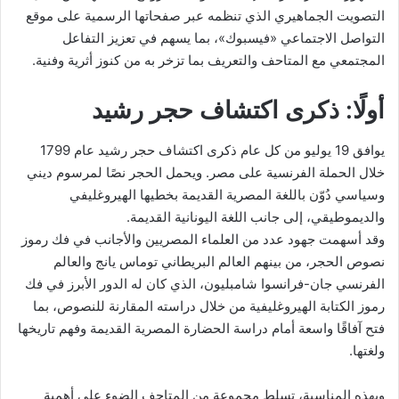
التصويت الجماهيري الذي تنظمه عبر صفحاتها الرسمية على موقع
التواصل الاجتماعي «فيسبوك»، بما يسهم في تعزيز التفاعل
المجتمعي مع المتاحف والتعريف بما تزخر به من كنوز أثرية وفنية.
أولًا: ذكرى اكتشاف حجر رشيد
يوافق 19 يوليو من كل عام ذكرى اكتشاف حجر رشيد عام 1799
خلال الحملة الفرنسية على مصر. ويحمل الحجر نصًا لمرسوم ديني
وسياسي دُوّن باللغة المصرية القديمة بخطيها الهيروغليفي
والديموطيقي، إلى جانب اللغة اليونانية القديمة.
وقد أسهمت جهود عدد من العلماء المصريين والأجانب في فك رموز
نصوص الحجر، من بينهم العالم البريطاني توماس يانج والعالم
الفرنسي جان-فرانسوا شامبليون، الذي كان له الدور الأبرز في فك
رموز الكتابة الهيروغليفية من خلال دراسته المقارنة للنصوص، بما
فتح آفاقًا واسعة أمام دراسة الحضارة المصرية القديمة وفهم تاريخها
ولغتها.
وبهذه المناسبة، تسلط مجموعة من المتاحف الضوء على أهمية