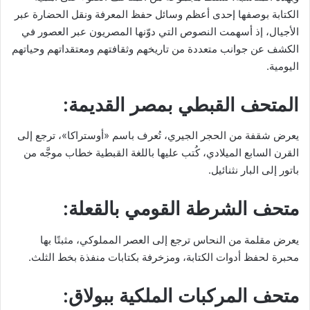
الكتابة بوصفها إحدى أعظم وسائل حفظ المعرفة ونقل الحضارة عبر
الأجيال، إذ أسهمت النصوص التي دوّنها المصريون عبر العصور في
الكشف عن جوانب متعددة من تاريخهم وثقافتهم ومعتقداتهم وحياتهم
اليومية.
المتحف القبطي بمصر القديمة:
يعرض شقفة من الحجر الجيري، تُعرف باسم «أوستراكا»، ترجع إلى
القرن السابع الميلادي، كُتب عليها باللغة القبطية خطاب موجَّه من
باتور إلى البار نثنائيل.
متحف الشرطة القومي بالقعلة:
يعرض مقلمة من النحاس ترجع إلى العصر المملوكي، مثبتًا بها
محبرة لحفظ أدوات الكتابة، ومزخرفة بكتابات منفذة بخط الثلث.
متحف المركبات الملكية ببولاق: