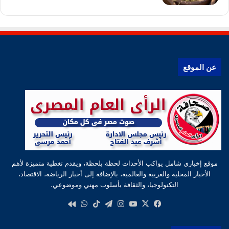
عن الموقع
موقع إخباري شامل يواكب الأحداث لحظة بلحظة، ويقدم تغطية متميزة لأهم
الأخبار المحلية والعربية والعالمية، بالإضافة إلى أخبار الرياضة، الاقتصاد،
التكنولوجيا، والثقافة بأسلوب مهني وموضوعي.
‫X
فيسبوك
‫YouTube
انستقرام
تيلقرام
‫TikTok
واتساب
كواى