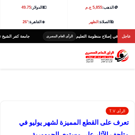
🪙
الذهب:
5,855 ج.م
💵
الدولار:
49.75
🕌
الصلاة:
الظهر
☀️
القاهرة:
26°
عاجل
لاح منظومة التعليم
جامعة كفر الشيخ تطلق هاكاثون الابتكار في الحوسبة وا
الرأى العام المصرى
الرأى T.V
تعرف على القطع المميزة لشهر يوليو في
متاحف الآثار على مستوى الجمهورية