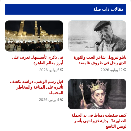
مقالات ذات صلة
بابلو نيرودا.. شاعر الحب والثورة
فى ذكرى تأسيسها.. تعرف على
الذى رحل فى ظروف غامضة
أبرز معالم القاهرة
12 يوليو، 2026
6 يوليو، 2026
قبل رسم الوشم.. دراسة تكشف
تأثيره على المناعة والمخاطر
المحتملة
4 يوليو، 2026
كيف سقطت دمياط فى يد الحملة
الصليبية؟.. بداية غزو انتهى بأسر
لويس التاسع