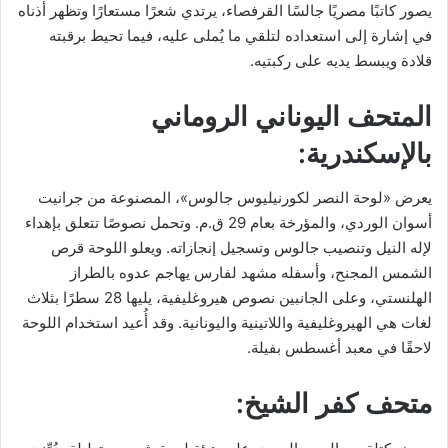
يصور كاتبًا مصريًا جالسًا القرفصاء، يرتدي شعرًا مستعارًا وتظهر أذناه
في إشارة إلى استعداده لتلقي ما يُملى عليه، فيما تحيط برقبته
قلادة ويبسط يديه على ركبتيه.
المتحف اليوناني الروماني
بالإسكندرية:
يعرض «لوحة النصر لكورنيليوس جالوس»، المصنوعة من جرانيت
أسوان الوردي، والمؤرخة بعام 29 ق.م. وتحمل نصوصًا تتعلق بإهداء
لإله النيل وتنصيب جالوس وتسجيل إنجازاته. ويعلو اللوحة قرص
الشمس المجنح، وأسفله مشهد لفارس يهاجم عدوه بالطراز
الهلنستي، وعلى الجانبين نصوص هيروغليفية، يليها 28 سطرًا بثلاث
لغات هي الهيروغليفية واللاتينية واليونانية. وقد أُعيد استخدام اللوحة
لاحقًا في معبد أغسطس بفيلة.
متحف كفر الشيخ: