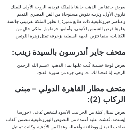
يعرض خاتمًا من الذهب خاصًا بالملكة فريدة، الزوجة الأولى للملك
فاروق الأول، وتزينه نقوش مستوحاة من الفن المصري القديم
وعناصر هيروغليفية ذات طابع مميز؛ إذ تظهر الملكة نفرتيتي جالسة
يعلوها قرص الشمس الآتوني، وأمامها خرطوش ملكي خالٍ من
الكتابات، بينما تتزين الجهة السفلية بزخرفة تمثل زهرة اللوتس.
متحف جاير أندرسون بالسيدة زينب:
يعرض لوحة خشبية كُتب عليها بماء الذهب: «بسم الله الرحمن
الرحيم إنا فتحنا لك…»، وهي جزء من سورة الفتح.
متحف مطار القاهرة الدولي – مبنى
الركاب (2):
يعرض تمثال كتلة من الجرانيت الأسود لشخص يُدعى «حورسا
إيست»، نُقشت عليه أعمدة من النصوص الهيروغليفية تتضمن ألقاب
صاحب التمثال ووظائفه وأعماله وعددًا من الأدعية. وكانت تماثيل