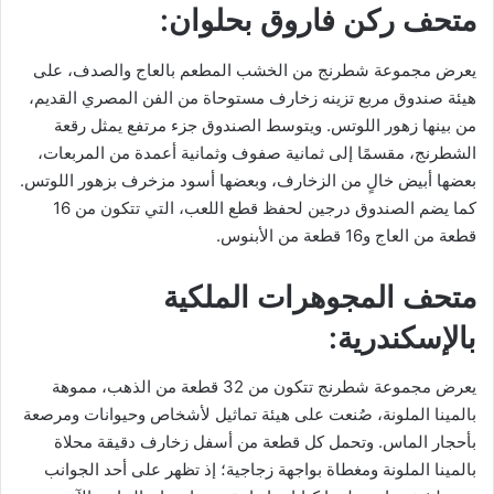
متحف ركن فاروق بحلوان:
يعرض مجموعة شطرنج من الخشب المطعم بالعاج والصدف، على
هيئة صندوق مربع تزينه زخارف مستوحاة من الفن المصري القديم،
من بينها زهور اللوتس. ويتوسط الصندوق جزء مرتفع يمثل رقعة
الشطرنج، مقسمًا إلى ثمانية صفوف وثمانية أعمدة من المربعات،
بعضها أبيض خالٍ من الزخارف، وبعضها أسود مزخرف بزهور اللوتس.
كما يضم الصندوق درجين لحفظ قطع اللعب، التي تتكون من 16
قطعة من العاج و16 قطعة من الأبنوس.
متحف المجوهرات الملكية
بالإسكندرية:
يعرض مجموعة شطرنج تتكون من 32 قطعة من الذهب، مموهة
بالمينا الملونة، صُنعت على هيئة تماثيل لأشخاص وحيوانات ومرصعة
بأحجار الماس. وتحمل كل قطعة من أسفل زخارف دقيقة محلاة
بالمينا الملونة ومغطاة بواجهة زجاجية؛ إذ تظهر على أحد الجوانب