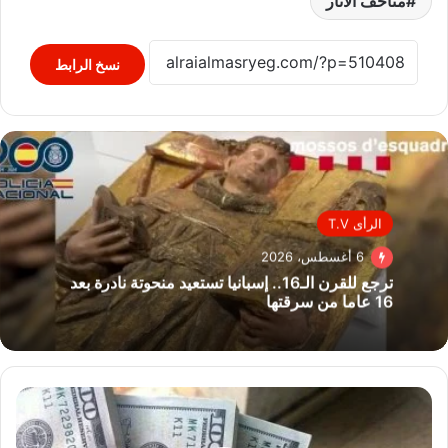
متاحف الآثار
نسخ الرابط
الرأى T.V
6 أغسطس، 2026
ترجع للقرن الـ16.. إسبانيا تستعيد منحوتة نادرة بعد
16 عاما من سرقتها
أسعار
الدولار
والعملات