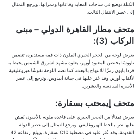
الكتلة توضع في ساحات المعابد وقاعاتها وممراتها، ويرجع التمثال
إلى عصر الانتقال الثالث.
متحف مطار القاهرة الدولي – مبنى
الركاب (3):
يعرض لوحة من الحجر الجيري الملون ذات قمة مستديرة، تتضمن
ناووسًا يحتضن المعبود أوزير، يعلوه مشهد لشروق الشمس يحيط به
قردا بابون رمزًا للابتهاج بالبعث. كما تضم اللوحة نقوشًا هيروغليفية
لألقاب أوزير. وقد عُثر عليها في جبانة أبيدوس، وترجع إلى عصر
الأسرة السادسة والعشرين.
متحف إيمحتب بسقارة:
يعرض تمثالًا من الحجر الجيري على قاعدة ملونة بالأسود، نُقش
عليها نص بالخط الهيروغليفي. ويرجع التمثال إلى عصر الدولة
القديمة، وقد عُثر عليه في مصطبة C10 بسقارة، ويبلغ ارتفاعه 42