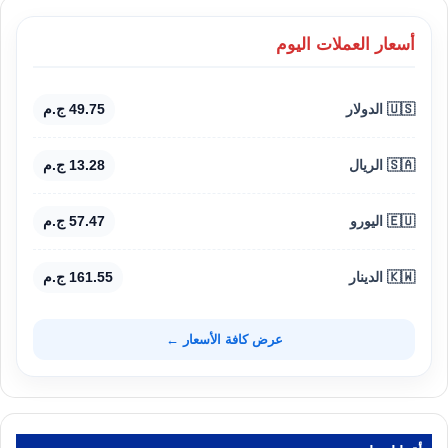
أسعار العملات اليوم
🇺🇸 الدولار
49.75 ج.م
🇸🇦 الريال
13.28 ج.م
🇪🇺 اليورو
57.47 ج.م
🇰🇼 الدينار
161.55 ج.م
عرض كافة الأسعار ←