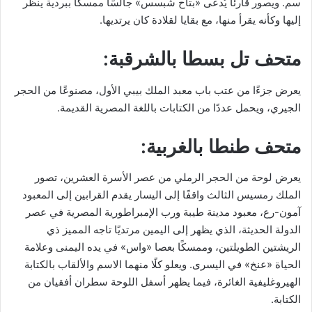
سم. ويصور قارئًا يُدعى «بتاح شبسس» جالسًا ممسكًا ببردية ينظر
إليها وكأنه يقرأ منها، مع بقايا لقلادة كان يرتديها.
متحف تل بسطا بالشرقبة:
يعرض جزءًا من عتب باب معبد الملك بيبي الأول، مصنوعًا من الحجر
الجيري، ويحمل عددًا من الكتابات باللغة المصرية القديمة.
متحف طنطا بالغربية:
يعرض لوحة من الحجر الرملي من عصر الأسرة العشرين، تصور
الملك رمسيس الثالث واقفًا إلى اليسار يقدم القرابين إلى المعبود
آمون-رع، معبود مدينة طيبة ورب الإمبراطورية المصرية في عصر
الدولة الحديثة، الذي يظهر إلى اليمين مرتديًا تاجه المميز ذي
الريشتين الطويلتين، وممسكًا بعصا «واس» في يده اليمنى وعلامة
الحياة «عنخ» في اليسرى. ويعلو كلًا منهما الاسم والألقاب بالكتابة
الهيروغليفية الغائرة، فيما يظهر أسفل اللوحة سطران أفقيان من
الكتابة.