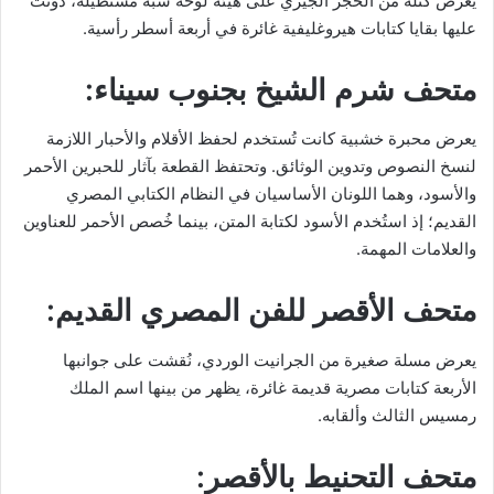
يعرض كتلة من الحجر الجيري على هيئة لوحة شبه مستطيلة، دُوِّنت
عليها بقايا كتابات هيروغليفية غائرة في أربعة أسطر رأسية.
متحف شرم الشيخ بجنوب سيناء:
يعرض محبرة خشبية كانت تُستخدم لحفظ الأقلام والأحبار اللازمة
لنسخ النصوص وتدوين الوثائق. وتحتفظ القطعة بآثار للحبرين الأحمر
والأسود، وهما اللونان الأساسيان في النظام الكتابي المصري
القديم؛ إذ استُخدم الأسود لكتابة المتن، بينما خُصص الأحمر للعناوين
والعلامات المهمة.
متحف الأقصر للفن المصري القديم:
يعرض مسلة صغيرة من الجرانيت الوردي، نُقشت على جوانبها
الأربعة كتابات مصرية قديمة غائرة، يظهر من بينها اسم الملك
رمسيس الثالث وألقابه.
متحف التحنيط بالأقصر: