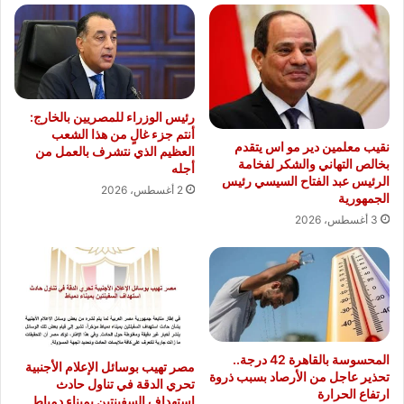
رئيس الوزراء للمصريين بالخارج:
أنتم جزء غالٍ من هذا الشعب
نقيب معلمين دير مو اس يتقدم
العظيم الذي نتشرف بالعمل من
بخالص التهاني والشكر لفخامة
أجله
الرئيس عبد الفتاح السيسي رئيس
2 أغسطس، 2026
الجمهورية
3 أغسطس، 2026
المحسوسة بالقاهرة 42 درجة..
مصر تهيب بوسائل الإعلام الأجنبية
تحذير عاجل من الأرصاد بسبب ذروة
تحري الدقة في تناول حادث
ارتفاع الحرارة
استهداف السفينتين بميناء دمياط