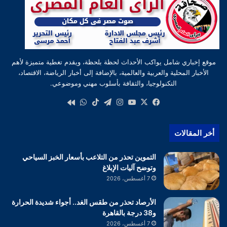
موقع إخباري شامل يواكب الأحداث لحظة بلحظة، ويقدم تغطية متميزة لأهم
الأخبار المحلية والعربية والعالمية، بالإضافة إلى أخبار الرياضة، الاقتصاد،
التكنولوجيا، والثقافة بأسلوب مهني وموضوعي.
‫X
فيسبوك
‫YouTube
انستقرام
تيلقرام
‫TikTok
واتساب
كواى
أخر المقالات
التموين تحذر من التلاعب بأسعار الخبز السياحي
وتوضح آليات الإبلاغ
7 أغسطس، 2026
الأرصاد تحذر من طقس الغد.. أجواء شديدة الحرارة
و38 درجة بالقاهرة
7 أغسطس، 2026