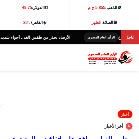
🪙
الذهب:
5,855 ج.م
💵
الدولار:
49.75
🕌
الصلاة:
الظهر
☀️
القاهرة:
28°
لاغ
عاجل
الأرصاد تحذر من طقس الغد.. أجواء شديدة الحرارة و38 درجة بالقاه
الرأى العام المصرى
أخبار
أخر الأخبار