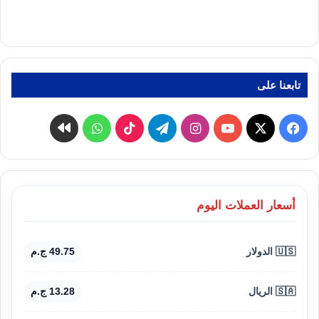
تابعنا على
‫X
فيسبوك
‫YouTube
انستقرام
تيلقرام
‫TikTok
واتساب
كواى
أسعار العملات اليوم
🇺🇸 الدولار
49.75 ج.م
🇸🇦 الريال
13.28 ج.م