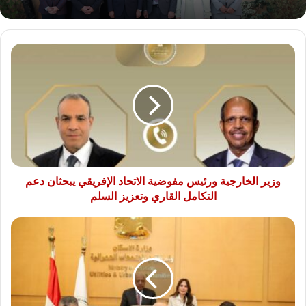
وزير
الخارجية
ورئيس
مفوضية
الاتحاد
الإفريقي
يبحثان
دعم
التكامل
القاري
وزير الخارجية ورئيس مفوضية الاتحاد الإفريقي يبحثان دعم
وتعزيز
التكامل القاري وتعزيز السلم
السلم
وزيرا
"الكهرباء"
"والإسكان"
يشهدان
توقيع
مذكرة