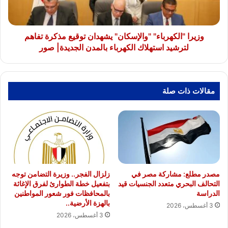
تفاهم
لترشيد
استهلاك
الكهرباء
وزيرا "الكهرباء" "والإسكان" يشهدان توقيع مذكرة تفاهم
بالمدن
لترشيد استهلاك الكهرباء بالمدن الجديدة| صور
الجديدة|
صور
مقالات ذات صلة
مصدر مطلع: مشاركة مصر في
زلزال الفجر.. وزيرة التضامن توجه
التحالف البحري متعدد الجنسيات قيد
بتفعيل خطة الطوارئ لفرق الإغاثة
الدراسة
بالمحافظات فور شعور المواطنين
بالهزة الأرضية..
3 أغسطس، 2026
3 أغسطس، 2026