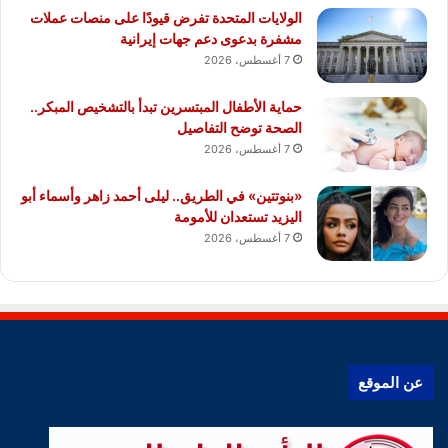
الولايات المتحدة تفرض قيودًا على منصات عملات
مشفرة بدعوى دعم جهات إيرانية
7 أغسطس، 2026
حماية الأطفال المبتسرين تبدأ بالتشخيص المبكر..
الصحة توضح التفاصيل
7 أغسطس، 2026
«بنوتتين» في الطريق.. ليلى أحمد زاهر وأسماء أبو
اليزيد تستعدان للأمومة
7 أغسطس، 2026
عن الموقع