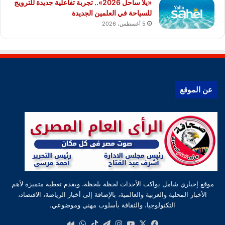
«يلا ساحل 2026».. تجربة تفاعلية جديدة للترويج
للسياحة في العلمين الجديدة
5 أغسطس، 2026
عن الموقع
موقع إخباري شامل يواكب الأحداث لحظة بلحظة، ويقدم تغطية متميزة لأهم
الأخبار المحلية والعربية والعالمية، بالإضافة إلى أخبار الرياضة، الاقتصاد،
التكنولوجيا، والثقافة بأسلوب مهني وموضوعي.
‫X
فيسبوك
‫YouTube
انستقرام
تيلقرام
‫TikTok
واتساب
كواى