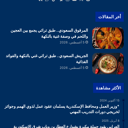
أخر المقالات
المرقوق السعودي.. طبق تراثي يجمع بين العجين
واللحم في وصفة غنية بالنكهة
5 أغسطس، 2026
الجريش السعودي.. طبق تراثي غني بالنكهة والفوائد
الغذائية
5 أغسطس، 2026
الأكثر مشاهدة
15 أكتوبر، 2024
*وزير العمل ومحافظ الإسكندرية يسلمان عقود عمل لذوي الهمم وجوائز
لخريجي دورات التدريب المهني
8 أبريل، 2025
العرابي يقود حملة مكبرة بشوارع العطارين وباب شرق الإسكندرية