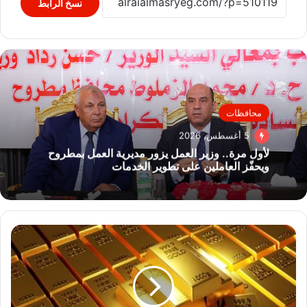
نسخ الرابط
محافظات
5 أغسطس، 2026
لأول مرة.. وزير العمل يزور مديرية العمل بمطروح
ويحفّز العاملين على تطوير الخدمات
تعرف
على
آخر
تطورات
سعر
الذهب