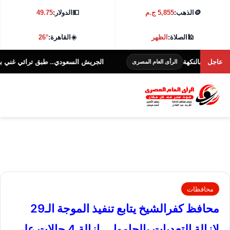
🪙
الذهب:
5,855 ج.م
💵
الدولار:
49.75
🕌
الصلاة:
الظهر
☀️
القاهرة:
26°
نكهة
عاجل
الجريش السعودي.. طبق تراثي غني بالنكهة والفوائد
الرأى العام المصرى
محافظات
محافظ كفرالشيخ يتابع تنفيذ الموجة الـ29
لإزالة التعديات بالحامول.. إزالة 4 حالات على