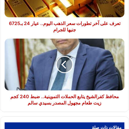
اليوم..
عيار
24
بـ6725
تعرف على آخر تطورات سعر الذهب اليوم.. عيار 24 بـ6725
جنيها
جنيها للجرام
للجرام
محافظ
كفرالشيخ
يتابع
الحملات
التموينية..
ضبط
240
كجم
زيت
طعام
محافظ كفرالشيخ يتابع الحملات التموينية.. ضبط 240 كجم
مجهول
زيت طعام مجهول المصدر بسيدي سالم
المصدر
بسيدي
سالم
مقالات ذات صلة