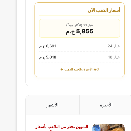
أسعار الذهب الآن
عيار 21 (الأكثر مبيعاً)
5,855 ج.م
عيار 24
6,691 ج.م
عيار 18
5,018 ج.م
كافة الأعيرة والجنيه الذهب ←
الأخيرة
الأشهر
التموين تحذر من التلاعب بأسعار