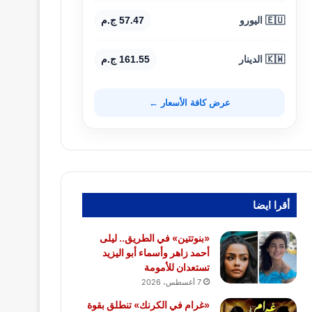
🇪🇺 اليورو
57.47 ج.م
🇰🇼 الدينار
161.55 ج.م
عرض كافة الأسعار ←
أقرا ايضا
«بنوتتين» في الطريق.. ليلى
أحمد زاهر وأسماء أبو اليزيد
تستعدان للأمومة
7 أغسطس، 2026
«غرام في الكرنك» تنطلق بقوة