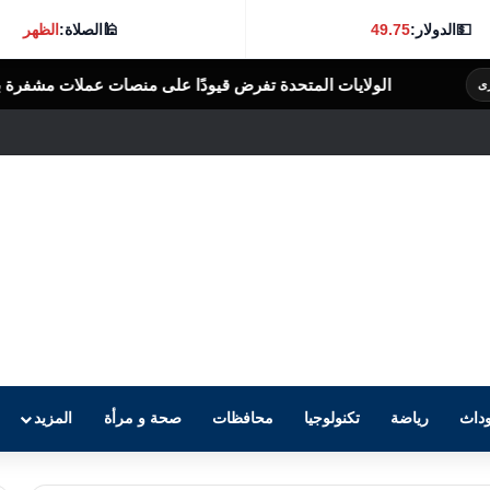
💵
الدولار:
49.75
🕌
الصلاة:
الظهر
لمتحدة تفرض قيودًا على منصات عملات مشفرة بدعوى دعم جهات إيرانية
داث
رياضة
تكنولوجيا
محافظات
صحة و مرأة
المزيد