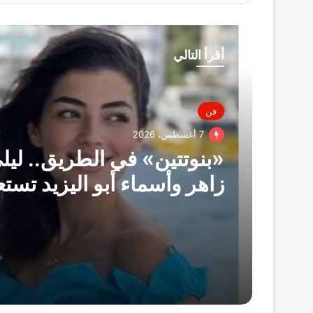
أقرأ التالي
فن
7 أغسطس، 2026
«بنوتتين» في الطريق.. ليل
زاهر وأسماء أبو اليزيد تست
للأمومة