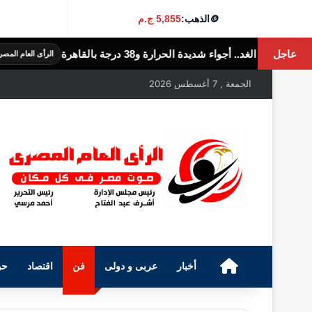
🪙
الذهب:
5,855 ج.م
عاجل
ة و38 درجة بالقاهرة
الولايات ا
الرأى العام المصرى
الجمعة , 7 أغسطس 2026
الرئيسية
أخبار
عربى و دولى
فن
اقتصاد
حو