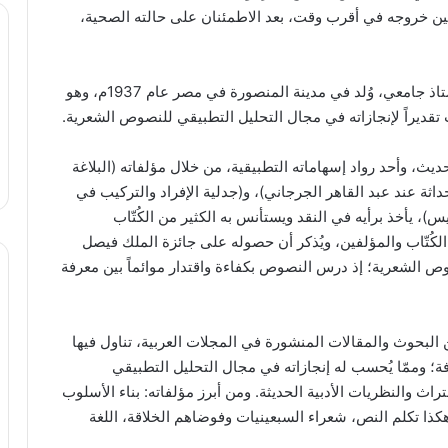
حين خروجه في أقرب وقت، بعد الاطمئنان على حالته الصحية،
محمد عبد المطلب مصطفى هو أديب وكاتب وناقد وأستاذ جامعي، وُلد في مدينة المنصورة في مصر عام 1937م، وهو
تقديراً لإنجازاته في مجال التحليل التطبيقي للنصوص الشعرية.
يث، وأحد رواد إسهاماته التطبيقية، من خلال مؤلفاته (البلاغة
لحداثة عند عبد القاهر الجرجاني)، و(جدلية الإفراد والتركيب في
س)، يأخذ برأيه في النقد ويستأنس به الكثير من الكُتّاب
 الكُتّاب والمؤلفين، ويُذكر أن حصوله على جائزة الملك فيصل
صوص الشعرية؛ إذ درس النصوص بكفاءة واقتدار موائماً بين معرفة
 من البحوث والمقالات المنشورة في المجلات العربية، تناول فيها
افة؛ وممّا يُحسب له إنجازاته في مجال التحليل التطبيقي
ث والنظريات الأدبية الحديثة. ومن أبرز مؤلفاته: بناء الأسلوب
ذا تكلم النص، شعراء السبعينيات وفوضاهم الخلاقة، اللغة