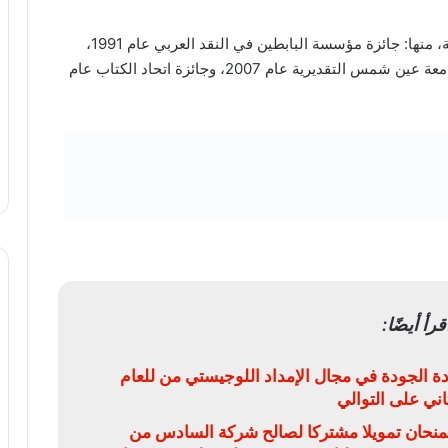
حصل على كثير من الجوائز المصريّة والعربية والفرنسيّة، منها: جائزة مؤسسة البابطين في النقد العربي عام 1991،
سام فارس من الحكومة الفرنسية عام 1997، جائزة جامعة عين شمس التقديرية عام 2007، وجائزة اتحاد الكتاب عام
قرأ أيضًا:
ة الجودة في مجال الإمداد اللوجيستي من للعام
ثاني على التوالي
يمنحان تمويلا مشتركا لصالح شركة السادس من