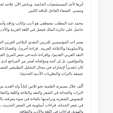
أثرها لأحد المستشفيات الخاصة، ويباشر الآن علاجه ل
وتتمنى الشفاء العاجل للناقد الكبير.
حاصل على جائزة الملك فيصل في اللغة العربية والأدب 
يعتبر أحد المؤسسين للدرس النقدي البلاغي العربي الحد
والأسلوبية) و(البلاغة العربية.. قراءة أخرى)، و(قضايا ا
النقد العربي القديم)، و(قراءة ثانية في شعر المرئ القي
والمؤلفين، بل إن كتبه ومؤلفاته تُعتبر من المراجع لدى
كان (تقديراً لإنجازاته في مجال التحليل التطبيقي للن
عميقة بالتراث والنظريات الأدبية الحديثة).
ألّف خلال مسيرته العلمية نحو ثلاثين كتاباً وله العديد
التراث والحداثة في الشعر والنقد والبلاغة واللغة والثق
للنصوص الشعرية ودراستها بكفاءة في ضوء معرفته بالترا
في شعر الحداثة، قراءات أسلوبية في الشعر الحديث، هك
والهوية، قراءات في اللغة والأدب والثقافة.