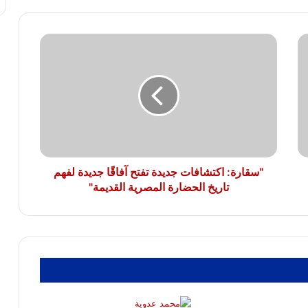
مهرجان القلعة الأربعاء 19 أغسطس
"سقارة:
«Moana» يحقق إيرادات ضخمة حول العالم
اكتشافات
بعد وصوله إلى 263 مليون دولار
جديدة
تفتح
آفاقًا
جديدة
ريهانا تستعد للعودة الغنائية.. آيساب روكي
يؤكد عملها على ألبوم جديد
لفهم
تاريخ
الحضارة
المصرية
"سقارة: اكتشافات جديدة تفتح آفاقًا جديدة لفهم
القديمة"
تاريخ الحضارة المصرية القديمة"