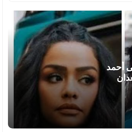
التريند بحفل زفاف ابنته
رسائل غامضة وظهور مثير للجدل.. نيكول
كيدمان تثير التساؤلات حول علاقتها بكيث
أوربان
الليلة على ON.. لجين خليفة ضيفة منى
الشاذلي في «معكم»
ى أحمد
عدان
بلمسة عصرية.. بينكي سليم يتحدث عن
تجربة عمرو دياب في «لولا البنات»
دلال عبد العزيز.. مواقف إنسانية جعلتها
أيقونة للصداقة والوفاء
ليلة طربية مع هشام عباس ضمن فعاليات