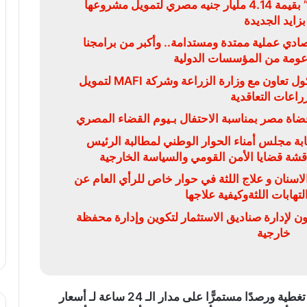
أكتوبر للتنمية والاستثمار “سوديك” بقيمة 4.14 مليار جنيه مصري لتمويل مشروعها
بزايد الجديدة
قتصادي عملية ممتدة ومستدامة.. وأكبر من برامجنا
دعومة من المؤسسات الدولية
البنك الزراعي المصري يوقع بروتوكول تعاون مع وزارة الزراعة وشركة MAFI لتمويل
زراعات التعاقدية
ضاة مصر بمناسبة الاحتفال بـيوم القضاء المصري
بة مجلس أمناء الحوار الوطني لمطالبة الرئيس
ناقشة قضايا الأمن القومي والسياسة الخارجية
سنان و علاج اللثة في حوار خاص للرأي العام عن
تهابات اللثةوكيفية علاجها
ون لإدارة صناديق الاستثمار لتكوين وإدارة محفظة
خارجية
)، تغطية ورصدًا مستمرًّا على مدار الـ 24 ساعة لـ أسعار