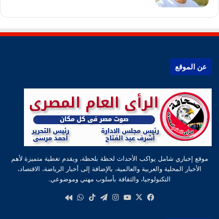
عن الموقع
موقع إخباري شامل يواكب الأحداث لحظة بلحظة، ويقدم تغطية متميزة لأهم
الأخبار المحلية والعربية والعالمية، بالإضافة إلى أخبار الرياضة، الاقتصاد،
التكنولوجيا، والثقافة بأسلوب مهني وموضوعي.
‫X
فيسبوك
‫YouTube
انستقرام
تيلقرام
‫TikTok
واتساب
كواى