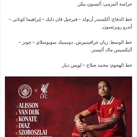
حراسة المرمى: أليسون بيكر.
خط الدفاع: ألكسندر أرنولد – فيرجيل فان دايك – إبراهيما كوناتي –
أندرو روبرتسون.
خط الوسط: ريان جرافينبيرش، دومينيك سوبوسلاي – جونز –
أليكسيس ماك أليستر.
خط الهجوم: محمد صلاح – لويس دياز.