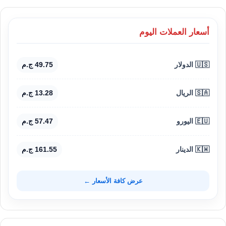
أسعار العملات اليوم
🇺🇸 الدولار
49.75 ج.م
🇸🇦 الريال
13.28 ج.م
🇪🇺 اليورو
57.47 ج.م
🇰🇼 الدينار
161.55 ج.م
عرض كافة الأسعار ←