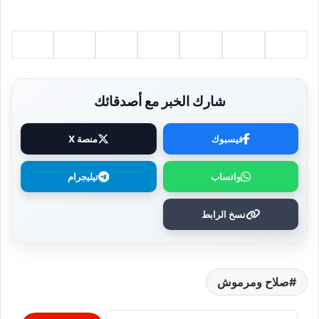
شارك الخبر مع أصدقائك
فيسبوك
منصة X
واتساب
تيليجرام
نسخ الرابط
صلاح ومرموش