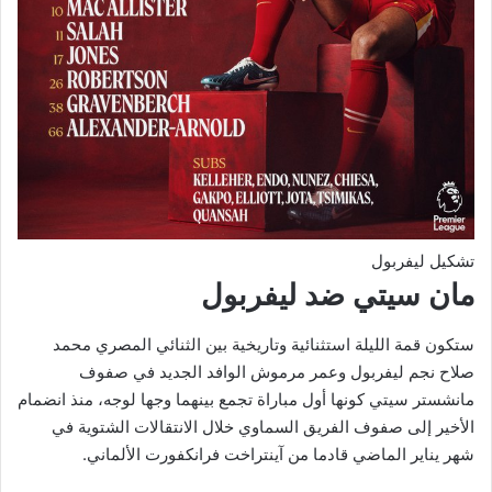
تشكيل ليفربول
مان سيتي ضد ليفربول
ستكون قمة الليلة استثنائية وتاريخية بين الثنائي المصري محمد
صلاح نجم ليفربول وعمر مرموش الوافد الجديد في صفوف
مانشستر سيتي كونها أول مباراة تجمع بينهما وجها لوجه، منذ انضمام
الأخير إلى صفوف الفريق السماوي خلال الانتقالات الشتوية في
شهر يناير الماضي قادما من آينتراخت فرانكفورت الألماني.