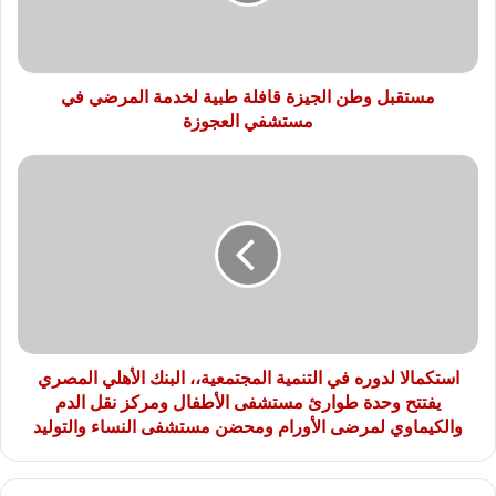
لخدمة
المرضي
في
مستشفي
العجوزة
مستقبل وطن الجيزة قافلة طبية لخدمة المرضي في
مستشفي العجوزة
استكمالا
لدوره
في
التنمية
المجتمعية،،
البنك
الأهلي
المصري
يفتتح
وحدة
استكمالا لدوره في التنمية المجتمعية،، البنك الأهلي المصري
طوارئ
يفتتح وحدة طوارئ مستشفى الأطفال ومركز نقل الدم
مستشفى
والكيماوي لمرضى الأورام ومحضن مستشفى النساء والتوليد
الأطفال
ومركز
نقل