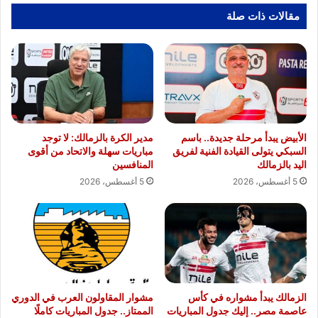
الدم
مقالات ذات صلة
والكيماوي
لمرضى
الأورام
ومحضن
مستشفى
النساء
والتوليد
الأبيض يبدأ مرحلة جديدة.. باسم
مدير الكرة بالزمالك: لا توجد
السبكي يتولى القيادة الفنية لفريق
مباريات سهلة والاتحاد من أقوى
اليد بالزمالك
المنافسين
5 أغسطس، 2026
5 أغسطس، 2026
الزمالك يبدأ مشواره في كأس
مشوار المقاولون العرب في الدوري
عاصمة مصر.. إليك جدول المباريات
الممتاز.. جدول المباريات كاملًا