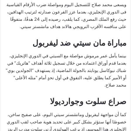
ويسعى محمد صلاح للتسجيل اليوم ومواصلة ضرب الأرقام القياسية
فى الدوري الإنجليزي، بعدما عزز الفرعون صدارته لترتيب الهدافين،
حيث رفع الملك المصري، كما يلقب، رصيده إلى 24 هدفًا، متفوقًا
على منافسه الأقرب النرويجي هالاند هداف مانشستر سيتي.
مباراة مان سيتي ضد ليفربول
بينما يأمل عمر مرموش مواصلة مع السيتي في الدوري الإنجليزي،
بعدما قدم أوراق اعتماده من خلال تسجيل ثلاثة أهداف “هاتريك” في
شباك نيوكاسل يونايتد بالجولة الماضية، إذ يستهدف “الجولدين بوي”
أو الأمير كما يطلق عليه، التفوق في أول تحدٍ أمام “مثله الأعلى”
محمد صلاح.
صراع سلوت وجوارديولا
كما أن مواجهة ليفربول ومانشستر سيتي اليوم، على صفيح ساخن،
خصوصًا أنها ستؤثر بشكل كبير على تحديد هوية صاحب لقب الدوري
الإنجليزي هذا الموسم، إذ يرغب الهولندي آرني سلوت مدرب الريدز