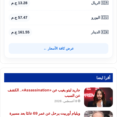
🇸🇦 الريال
13.28 ج.م
🇪🇺 اليورو
57.47 ج.م
🇰🇼 الدينار
161.55 ج.م
عرض كافة الأسعار ←
أقرا ايضا
جاريد ليتو يغيب عن «Assassination».. الكشف
عن السبب
8 أغسطس، 2026
ويليام أوربيت يرحل عن عمر 69 عامًا بعد مسيرة