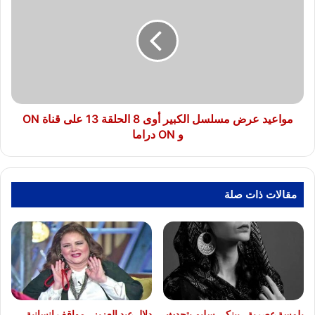
مسلسل
الكبير
أوى
8
الحلقة
13
على
قناة
مواعيد عرض مسلسل الكبير أوى 8 الحلقة 13 على قناة ON
ON
و ON دراما
و
ON
دراما
مقالات ذات صلة
بلمسة عصرية.. بينكي سليم يتحدث
دلال عبد العزيز.. مواقف إنسانية