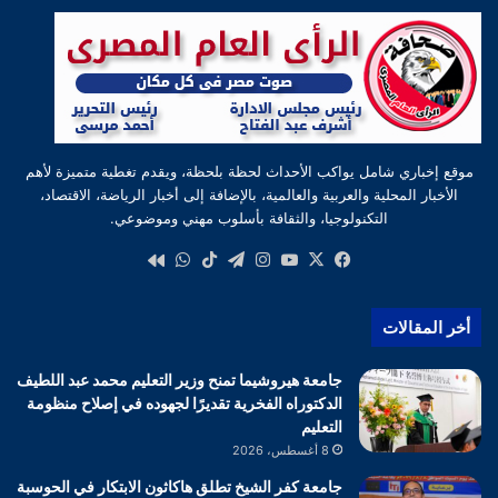
موقع إخباري شامل يواكب الأحداث لحظة بلحظة، ويقدم تغطية متميزة لأهم
الأخبار المحلية والعربية والعالمية، بالإضافة إلى أخبار الرياضة، الاقتصاد،
التكنولوجيا، والثقافة بأسلوب مهني وموضوعي.
‫X
فيسبوك
‫YouTube
انستقرام
تيلقرام
‫TikTok
واتساب
كواى
أخر المقالات
جامعة هيروشيما تمنح وزير التعليم محمد عبد اللطيف
الدكتوراه الفخرية تقديرًا لجهوده في إصلاح منظومة
التعليم
8 أغسطس، 2026
جامعة كفر الشيخ تطلق هاكاثون الابتكار في الحوسبة