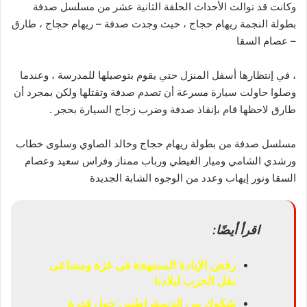
وكانت قد توالت الأحداث الحلقة الثانية عشر من مسلسل صدفة
بطولة النجمة ريهام حجاج ، حيث وجدت صدفة – ريهام حجاج ، طارق
– عصام السقا
، في إنتظارها أسفل المنزل حتي يقوم بتوصيلها للمدرسة ، وعندما
وصلوا حاولت سيارة مسرعة أن تصدم صدفة وتقتلها ولكن بمجرد أن
طارق لاحظها قام بإنقاذ صدفة وضرب زجاج السيارة بحجر .
مسلسل صدفة من بطولة ريهام حجاج وخالد الصاوي وسلوى خطاب
ورشدي الشامي وميار الغيطي ورباب ممتاز وفراس سعيد وعصام
السقا ونور إيهاب وعدد من الوجوه الشابة الجديدة
اقرأ أيضًا:
رفض الإبادة الممنهجة فى غزة ومساعى
نقل الحرب لبلادنا
شكوك بين الديمقراطيين حول قدرة