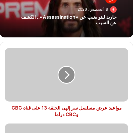
8 أغسطس، 2026
جاريد ليتو يغيب عن «Assassination».. الكشف
عن السبب
مواعيد
عرض
مسلسل
سر
إلهى
الحلقة
13
على
قناة
CBC
مواعيد عرض مسلسل سر إلهى الحلقة 13 على قناة CBC
وCBC
وCBC دراما
دراما
مواعيد
عرض