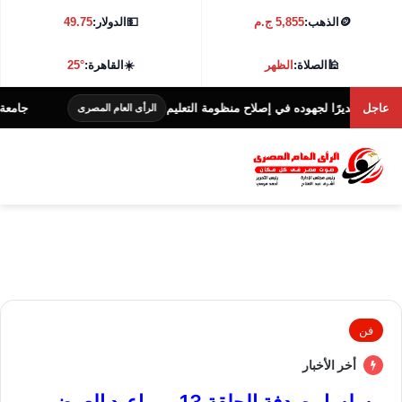
🪙
الذهب:
5,855 ج.م
💵
الدولار:
49.75
🕌
الصلاة:
الظهر
☀️
القاهرة:
25°
عاجل
ديرًا لجهوده في إصلاح منظومة التعليم
جامعة كفر الشيخ تطلق ها
الرأى العام المصرى
فن
أخر الأخبار