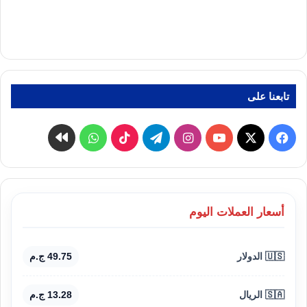
تابعنا على
‫X
فيسبوك
‫YouTube
انستقرام
تيلقرام
‫TikTok
واتساب
كواى
أسعار العملات اليوم
🇺🇸 الدولار
49.75 ج.م
🇸🇦 الريال
13.28 ج.م