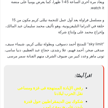
ويعاد مرة أخرى الساعة 1:45 ظهرا، كما يعرض يومياً على منضة
watch it.
و مسلسل فراولة يعد أول عمل للنجمة نيللى كريم مكون من 15
حلقة في الدراما التليفزيونية، وهو تأليف محمد سليمان عبد المالك،
وإخراج محمد على وإنتاج شركة
“sky limit” للمنتج أحمد دسوقى، وبطولة نيللى كريم، شيماء سيف،
صدقى صخر، أحمد فهيم، علا رشدى، حجاج عبد العظيم، دنيا سامى،
تونى ماهر وعدد كبير من ضيوف الشرف منهم الفنانة سمر مرسى
اقرأ أيضًا:
رفض الإبادة الممنهجة فى غزة ومساعى
نقل الحرب لبلادنا
شكوك بين الديمقراطيين حول قدرة
بايدن على هزيمة ترامب