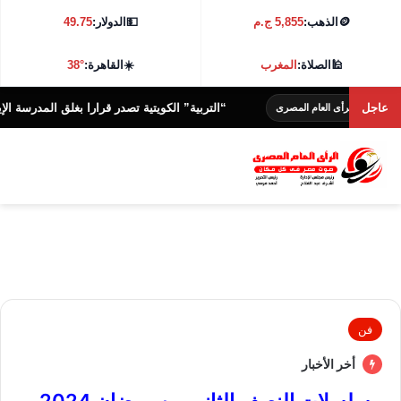
🪙
الذهب:
5,855 ج.م
💵
الدولار:
49.75
🕌
الصلاة:
المغرب
☀️
القاهرة:
38°
عاجل
“التربية” الكويتية تصدر قرارا بغلق المدرسة الإيرانية الخ
الرأى العام المصرى
فن
أخر الأخبار