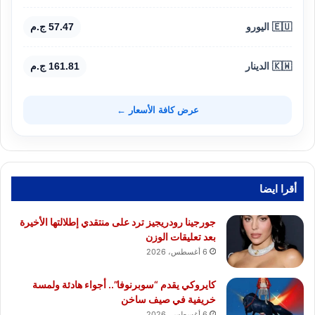
🇪🇺 اليورو
57.47 ج.م
🇰🇼 الدينار
161.81 ج.م
عرض كافة الأسعار ←
أقرا ايضا
جورجينا رودريجيز ترد على منتقدي إطلالتها الأخيرة
بعد تعليقات الوزن
6 أغسطس، 2026
كايروكي يقدم “سوبرنوفا”.. أجواء هادئة ولمسة
خريفية في صيف ساخن
6 أغسطس، 2026