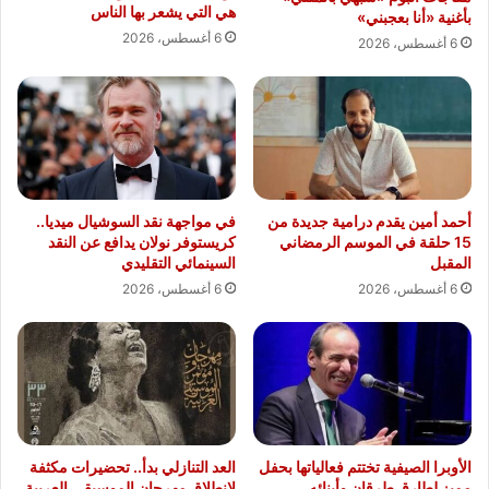
هي التي يشعر بها الناس
بأغنية «أنا بعجبني»
6 أغسطس، 2026
6 أغسطس، 2026
أحمد أمين يقدم درامية جديدة من
في مواجهة نقد السوشيال ميديا..
15 حلقة في الموسم الرمضاني
كريستوفر نولان يدافع عن النقد
المقبل
السينمائي التقليدي
6 أغسطس، 2026
6 أغسطس، 2026
الأوبرا الصيفية تختتم فعالياتها بحفل
العد التنازلي بدأ.. تحضيرات مكثفة
مميز لطارق طرقان وأبنائه
لانطلاق مهرجان الموسيقى العربية