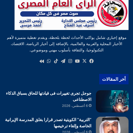
موقع إخباري شامل يواكب الأحداث لحظة بلحظة، ويقدم تغطية متميزة لأهم
الأخبار المحلية والعربية والعالمية، بالإضافة إلى أخبار الرياضة، الاقتصاد،
التكنولوجيا، والثقافة بأسلوب مهني وموضوعي.
‫X
فيسبوك
‫YouTube
انستقرام
تيلقرام
‫TikTok
واتساب
كواى
أخر المقالات
جوجل تجرى تغييرات فى قيادتها للحاق بسباق الذكاء
الاصطناعى
6 أغسطس، 2026
“التربية” الكويتية تصدر قرارا بغلق المدرسة الإيرانية
الخاصة وإلغاء ترخيصها
6 أغسطس، 2026