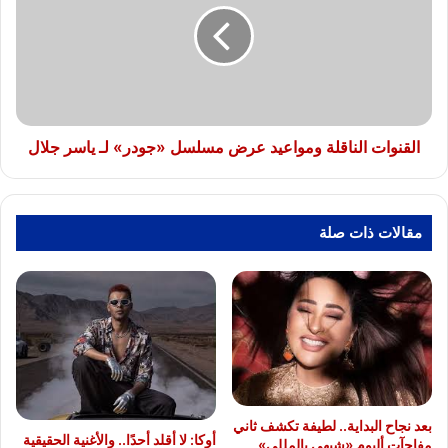
عرض
مسلسل
«جودر»
لـ
ياسر
جلال
القنوات الناقلة ومواعيد عرض مسلسل «جودر» لـ ياسر جلال
مقالات ذات صلة
بعد نجاح البداية.. لطيفة تكشف ثاني
أوكا: لا أقلد أحدًا.. والأغنية الحقيقية
مفاجآت ألبوم «شبهي بالمللي»