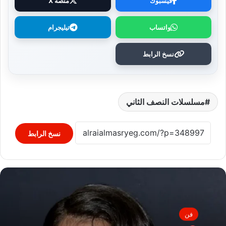
فيسبوك
منصة X
واتساب
تيليجرام
نسخ الرابط
مسلسلات النصف الثاني
نسخ الرابط
فن