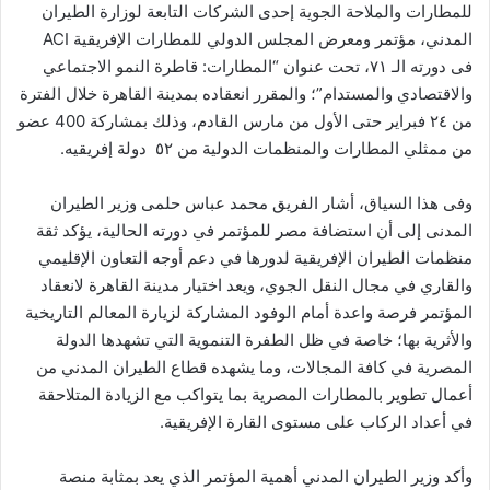
للمطارات والملاحة الجوية إحدى الشركات التابعة لوزارة الطيران
المدني، مؤتمر ومعرض المجلس الدولي للمطارات الإفريقية ACI
فى دورته الـ ٧١، تحت عنوان “المطارات: قاطرة النمو الاجتماعي
والاقتصادي والمستدام”؛ والمقرر انعقاده بمدينة القاهرة خلال الفترة
من ٢٤ فبراير حتى الأول من مارس القادم، وذلك بمشاركة 400 عضو
من ممثلي المطارات والمنظمات الدولية من ٥٢ دولة إفريقيه.
وفى هذا السياق، أشار الفريق محمد عباس حلمى وزير الطيران
المدنى إلى أن استضافة مصر للمؤتمر في دورته الحالية، يؤكد ثقة
منظمات الطيران الإفريقية لدورها في دعم أوجه التعاون الإقليمي
والقاري في مجال النقل الجوي، ويعد اختيار مدينة القاهرة لانعقاد
المؤتمر فرصة واعدة أمام الوفود المشاركة لزيارة المعالم التاريخية
والأثرية بها؛ خاصة في ظل الطفرة التنموية التي تشهدها الدولة
المصرية في كافة المجالات، وما يشهده قطاع الطيران المدني من
أعمال تطوير بالمطارات المصرية بما يتواكب مع الزيادة المتلاحقة
في أعداد الركاب على مستوى القارة الإفريقية.
وأكد وزير الطيران المدني أهمية المؤتمر الذي يعد بمثابة منصة