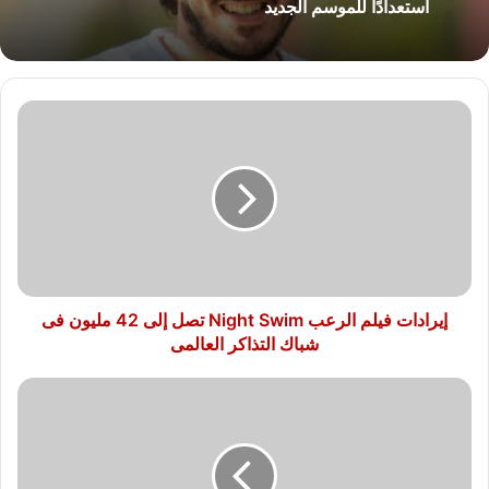
استعدادًا للموسم الجديد
إيرادات
فيلم
الرعب
Night
Swim
تصل
إلى
42
مليون
فى
إيرادات فيلم الرعب Night Swim تصل إلى 42 مليون فى
شباك
شباك التذاكر العالمى
التذاكر
العالمى
تايلور
سويفت
تحصد
جائزة
ألبوم