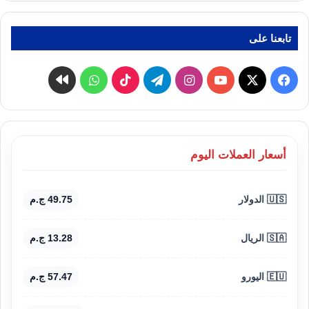
تابعنا على
‫X
فيسبوك
‫YouTube
انستقرام
تيلقرام
‫TikTok
واتساب
كواى
أسعار العملات اليوم
🇺🇸 الدولار
49.75 ج.م
🇸🇦 الريال
13.28 ج.م
🇪🇺 اليورو
57.47 ج.م