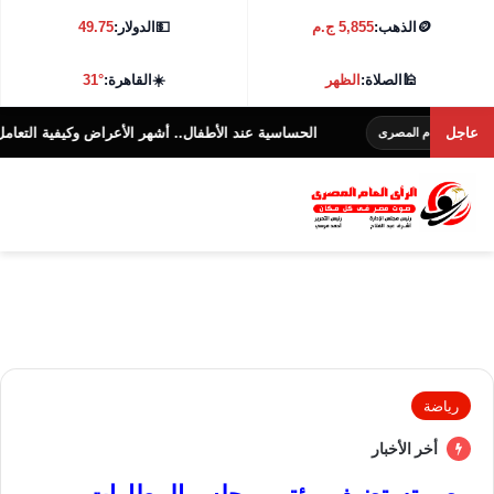
🪙
الذهب:
5,855 ج.م
💵
الدولار:
49.75
🕌
الصلاة:
الظهر
☀️
القاهرة:
31°
عاجل
الحساسية عند الأطفال.. أشهر الأعراض وكيفية التعامل معها؟
العام المصرى
رياضة
أخر الأخبار