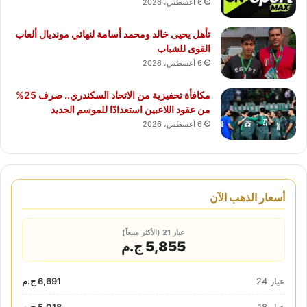
6 أغسطس، 2026
تأهل يحيى خالد ومحمد أسامة لنهائي مونديال ألعاب
القوى للشباب
6 أغسطس، 2026
مكافأة تحفيزية من الاتحاد السكندري.. صرف 25%
من عقود اللاعبين استعدادًا للموسم الجديد
6 أغسطس، 2026
أسعار الذهب الآن
عيار 21 (الأكثر مبيعاً)
5,855 ج.م
عيار 24
6,691 ج.م
عيار 18
5,018 ج.م