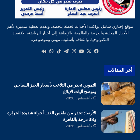
موقع إخباري شامل يواكب الأحداث لحظة بلحظة، ويقدم تغطية متميزة لأهم
الأخبار المحلية والعربية والعالمية، بالإضافة إلى أخبار الرياضة، الاقتصاد،
التكنولوجيا، والثقافة بأسلوب مهني وموضوعي.
‫X
فيسبوك
‫YouTube
انستقرام
تيلقرام
‫TikTok
واتساب
كواى
أخر المقالات
التموين تحذر من التلاعب بأسعار الخبز السياحي
وتوضح آليات الإبلاغ
7 أغسطس، 2026
الأرصاد تحذر من طقس الغد.. أجواء شديدة الحرارة
و38 درجة بالقاهرة
7 أغسطس، 2026