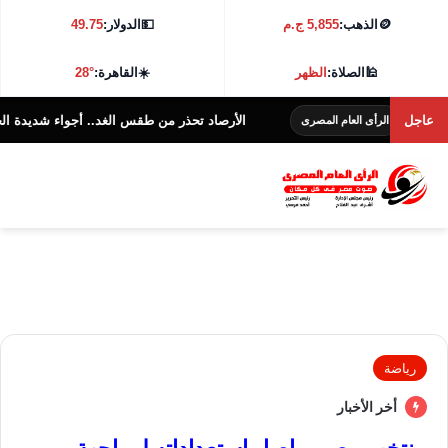
🪙
الذهب:
5,855 ج.م
💵
الدولار:
49.75
🕌
الصلاة:
الظهر
☀️
القاهرة:
28°
عاجل
الأرصاد تحذر من طقس الغد.. أجواء شديدة الحرارة و38 درجة بالقاهرة
الرأى العام المصرى
رياضة
أخر الأخبار