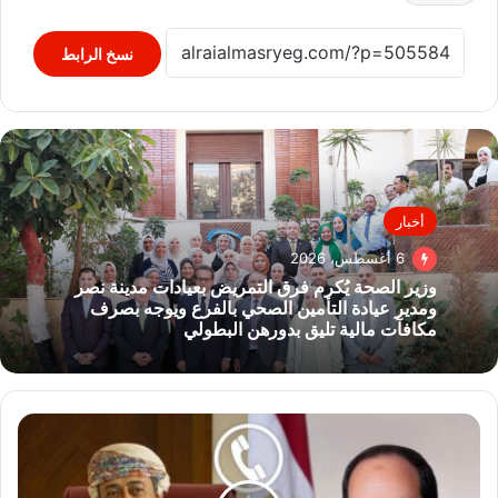
نسخ الرابط
أخبار
6 أغسطس، 2026
وزير الصحة يُكرم فرق التمريض بعيادات مدينة نصر
ومدير عيادة التأمين الصحي بالفرع ويوجه بصرف
مكافآت مالية تليق بدورهن البطولي
الرئيس
السيسي
يتلقى
اتصالًا