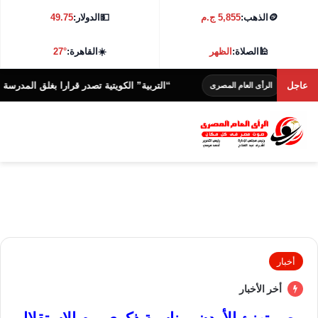
🪙
الذهب:
5,855 ج.م
💵
الدولار:
49.75
🕌
الصلاة:
الظهر
☀️
القاهرة:
27°
ى
عاجل
“التربية” الكويتية تصدر قرارا بغلق المدرسة الإيرانية 
الرأى العام المصرى
أخبار
أخر الأخبار