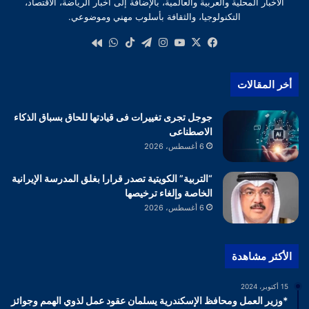
الأخبار المحلية والعربية والعالمية، بالإضافة إلى أخبار الرياضة، الاقتصاد،
التكنولوجيا، والثقافة بأسلوب مهني وموضوعي.
‫X
فيسبوك
‫YouTube
انستقرام
تيلقرام
‫TikTok
واتساب
كواى
أخر المقالات
جوجل تجرى تغييرات فى قيادتها للحاق بسباق الذكاء
الاصطناعى
6 أغسطس، 2026
“التربية” الكويتية تصدر قرارا بغلق المدرسة الإيرانية
الخاصة وإلغاء ترخيصها
6 أغسطس، 2026
الأكثر مشاهدة
15 أكتوبر، 2024
*وزير العمل ومحافظ الإسكندرية يسلمان عقود عمل لذوي الهمم وجوائز