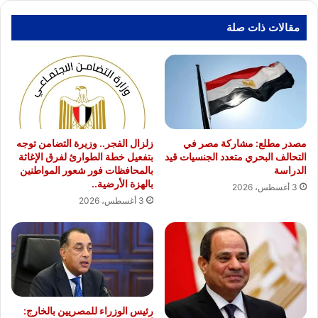
مقالات ذات صلة
مصدر مطلع: مشاركة مصر في
زلزال الفجر.. وزيرة التضامن توجه
التحالف البحري متعدد الجنسيات قيد
بتفعيل خطة الطوارئ لفرق الإغاثة
الدراسة
بالمحافظات فور شعور المواطنين
بالهزة الأرضية..
3 أغسطس، 2026
3 أغسطس، 2026
رئيس الوزراء للمصريين بالخارج: