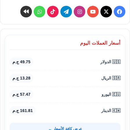
‫X
فيسبوك
‫YouTube
انستقرام
تيلقرام
‫TikTok
واتساب
كواى
أسعار العملات اليوم
🇺🇸 الدولار
49.75 ج.م
🇸🇦 الريال
13.28 ج.م
🇪🇺 اليورو
57.47 ج.م
🇰🇼 الدينار
161.81 ج.م
عرض كافة الأسعار ←