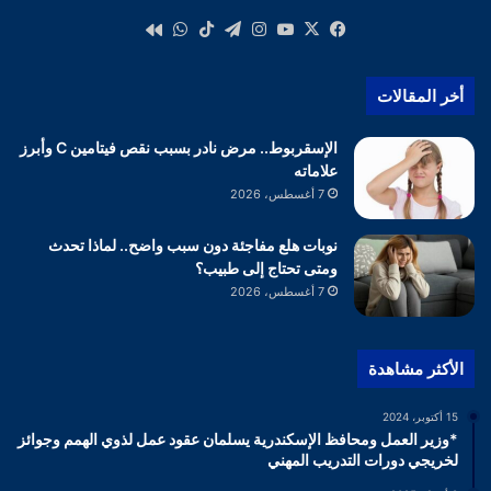
‫X
فيسبوك
‫YouTube
انستقرام
تيلقرام
‫TikTok
واتساب
كواى
أخر المقالات
الإسقربوط.. مرض نادر بسبب نقص فيتامين C وأبرز
علاماته
7 أغسطس، 2026
نوبات هلع مفاجئة دون سبب واضح.. لماذا تحدث
ومتى تحتاج إلى طبيب؟
7 أغسطس، 2026
الأكثر مشاهدة
15 أكتوبر، 2024
*وزير العمل ومحافظ الإسكندرية يسلمان عقود عمل لذوي الهمم وجوائز
لخريجي دورات التدريب المهني