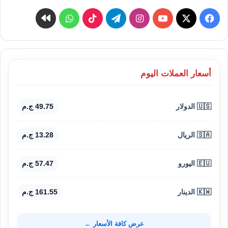
‫X
فيسبوك
‫YouTube
انستقرام
تيلقرام
‫TikTok
واتساب
كواى
أسعار العملات اليوم
🇺🇸 الدولار
49.75 ج.م
🇸🇦 الريال
13.28 ج.م
🇪🇺 اليورو
57.47 ج.م
🇰🇼 الدينار
161.55 ج.م
عرض كافة الأسعار ←