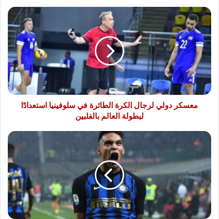
معسكر
دولي
لرجال
الكرة
الطائرة
في
سلوفينيا
استعدادًا
لبطولة
العالم
معسكر دولي لرجال الكرة الطائرة في سلوفينيا استعدادًا
بالفلبين
لبطولة العالم بالفلبين
إنهاء
الخلاف
بين
لاوتارو
مارتينيز
وزميله
التركي
في
إنتر