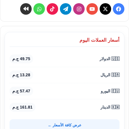
‫X
فيسبوك
‫YouTube
انستقرام
تيلقرام
‫TikTok
واتساب
كواى
أسعار العملات اليوم
🇺🇸 الدولار
49.75 ج.م
🇸🇦 الريال
13.28 ج.م
🇪🇺 اليورو
57.47 ج.م
🇰🇼 الدينار
161.81 ج.م
عرض كافة الأسعار ←