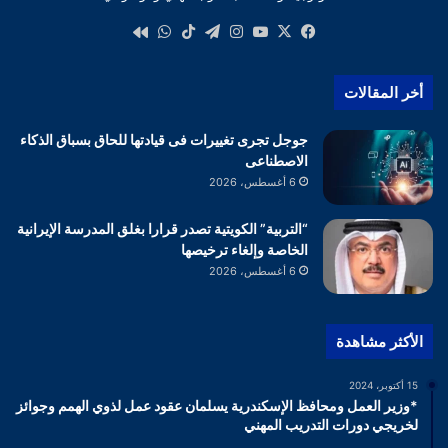
‫X
فيسبوك
‫YouTube
انستقرام
تيلقرام
‫TikTok
واتساب
كواى
أخر المقالات
جوجل تجرى تغييرات فى قيادتها للحاق بسباق الذكاء
الاصطناعى
6 أغسطس، 2026
“التربية” الكويتية تصدر قرارا بغلق المدرسة الإيرانية
الخاصة وإلغاء ترخيصها
6 أغسطس، 2026
الأكثر مشاهدة
15 أكتوبر، 2024
*وزير العمل ومحافظ الإسكندرية يسلمان عقود عمل لذوي الهمم وجوائز
لخريجي دورات التدريب المهني