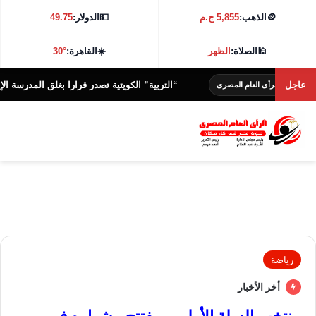
🪙
الذهب:
5,855 ج.م
💵
الدولار:
49.75
🕌
الصلاة:
الظهر
☀️
القاهرة:
30°
عاجل
“التربية” الكويتية تصدر قرارا بغلق المدرسة الإيرانية الخ
لرأى العام المصرى
رياضة
أخر الأخبار