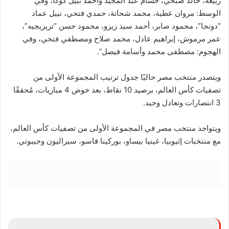
ربيعة، خالد صبحي، حسام عبد المجيد وأحمد نبيل كوكا، وفي
الوسط: مروان عطية، محمد شحاتة، حمدي فتحي، نبيل عماد
“دونجا”، محمود صابر، أحمد سيد زيزو، محمود حسن “تريزيجيه”،
عمر مرموش، إبراهيم عادل، محمد صلاح ومصطفي فتحي، وفي
الهجوم: مصطفى محمد وأسامة فيصل”.
ويتصدر منتخب مصر حاليًا جدول ترتيب المجموعة الأولى من
تصفيات كأس العالم، برصيد 10 نقاط، بعد خوض 4 مباريات، مُحققًا
3 انتصارات وتعادل وحيد.
ويتواجد منتخب مصر في المجموعة الأولى من تصفيات كأس العالم،
مع منتخبات إثيوبيا، غينيا بيساو، بوركينا فاسو، سيراليون وجيبوتي.