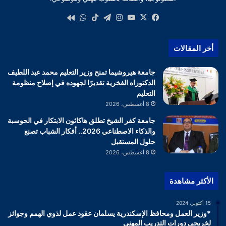
‫X
فيسبوك
‫YouTube
انستقرام
تيلقرام
‫TikTok
واتساب
كواى
أخر المقالات
جامعة هيروشيما تمنح وزير التعليم محمد عبد اللطيف
الدكتوراه الفخرية تقديرًا لجهوده في إصلاح منظومة
التعليم
8 أغسطس، 2026
جامعة كفر الشيخ تطلق هاكاثون الابتكار في الحوسبة
والذكاء الاصطناعي 2026.. أفكار الشباب تصنع
حلول المستقبل
8 أغسطس، 2026
الأكثر مشاهدة
15 أكتوبر، 2024
*وزير العمل ومحافظ الإسكندرية يسلمان عقود عمل لذوي الهمم وجوائز
لخريجي دورات التدريب المهني