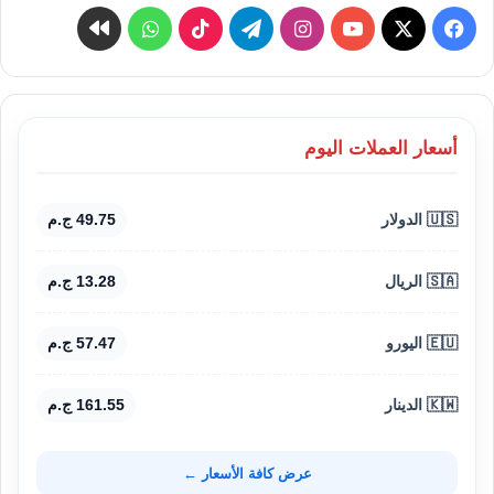
‫X
فيسبوك
‫YouTube
انستقرام
تيلقرام
‫TikTok
واتساب
كواى
أسعار العملات اليوم
🇺🇸 الدولار
49.75 ج.م
🇸🇦 الريال
13.28 ج.م
🇪🇺 اليورو
57.47 ج.م
🇰🇼 الدينار
161.55 ج.م
عرض كافة الأسعار ←