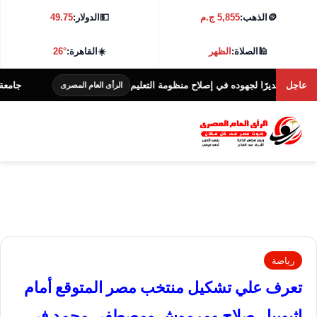
🪙
الذهب:
5,855 ج.م
💵
الدولار:
49.75
🕌
الصلاة:
الظهر
☀️
القاهرة:
26°
عاجل
قديرًا لجهوده في إصلاح منظومة التعليم
جامعة كفر الشيخ تطلق ه
الرأى العام المصرى
رياضة
تعرف علي تشكيل منتخب مصر المتوقع أمام
إثيوبيا.. صلاح ومرموش ومصطفى محمد فى