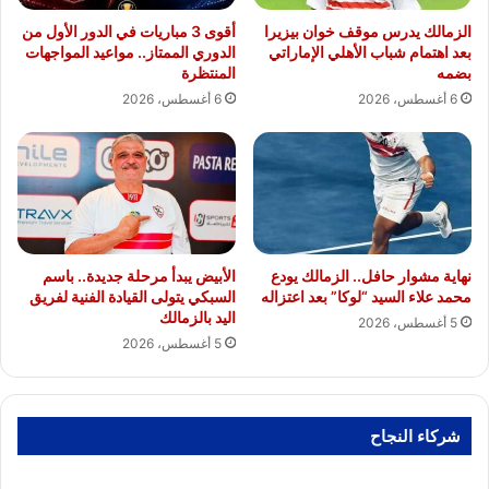
الزمالك يدرس موقف خوان بيزيرا
أقوى 3 مباريات في الدور الأول من
بعد اهتمام شباب الأهلي الإماراتي
الدوري الممتاز.. مواعيد المواجهات
بضمه
المنتظرة
6 أغسطس، 2026
6 أغسطس، 2026
نهاية مشوار حافل.. الزمالك يودع
الأبيض يبدأ مرحلة جديدة.. باسم
محمد علاء السيد “لوكا” بعد اعتزاله
السبكي يتولى القيادة الفنية لفريق
اليد بالزمالك
5 أغسطس، 2026
5 أغسطس، 2026
شركاء النجاح