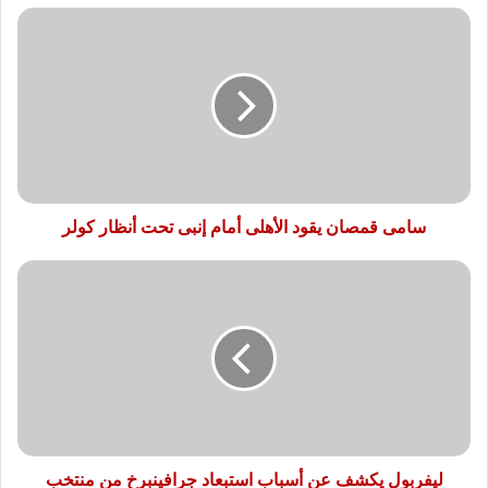
سامى
قمصان
يقود
الأهلى
أمام
إنبى
تحت
أنظار
كولر
سامى قمصان يقود الأهلى أمام إنبى تحت أنظار كولر
ليفربول
يكشف
عن
أسباب
استبعاد
جرافينبرخ
من
منتخب
هولندا
ليفربول يكشف عن أسباب استبعاد جرافينبرخ من منتخب