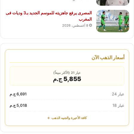
المصرى يرفع جاهزيته للموسم الجديد بـ3 وديات فى
المغرب
8 أغسطس، 2026
أسعار الذهب الآن
عيار 21 (الأكثر مبيعاً)
5,855 ج.م
عيار 24
6,691 ج.م
عيار 18
5,018 ج.م
كافة الأعيرة والجنيه الذهب ←