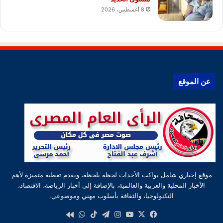
8 أغسطس، 2026
عن الموقع
موقع إخباري شامل يواكب الأحداث لحظة بلحظة، ويقدم تغطية متميزة لأهم
الأخبار المحلية والعربية والعالمية، بالإضافة إلى أخبار الرياضة، الاقتصاد،
التكنولوجيا، والثقافة بأسلوب مهني وموضوعي.
‫X
فيسبوك
‫YouTube
انستقرام
تيلقرام
‫TikTok
واتساب
كواى