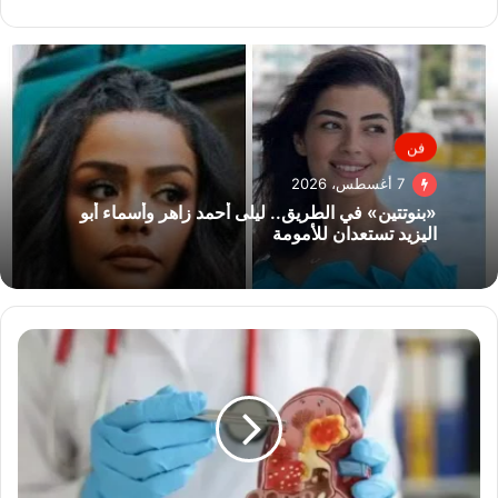
فن
7 أغسطس، 2026
«بنوتتين» في الطريق.. ليلى أحمد زاهر وأسماء أبو
اليزيد تستعدان للأمومة
أدوية
التخسيس
تقدم
فائدة
مدهشة
لمرضى
الفشل