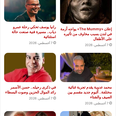
رانيا يوسف تحكي رحلة عمرو
إعلان «The Mummy» يواجه أزمة
دياب.. مسيرة فنية صنعت حالة
في لندن بسبب مخاوف من تأثيره
استثنائية
على الأطفال
7 أغسطس، 2026
7 أغسطس، 2026
محمد عدوية يقدم تجربة غنائية
في ذكرى رحيله.. حسن الأسمر
مختلفة.. ألبوم جديد مقسم بين
رائد الموال الحزين وصوت البسطاء
الصيف والشتاء
7 أغسطس، 2026
7 أغسطس، 2026