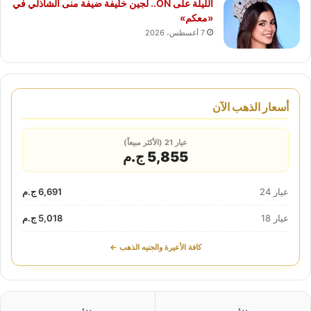
الليلة على ON.. لجين خليفة ضيفة منى الشاذلي في
«معكم»
7 أغسطس، 2026
أسعار الذهب الآن
عيار 21 (الأكثر مبيعاً)
5,855 ج.م
عيار 24
6,691 ج.م
عيار 18
5,018 ج.م
كافة الأعيرة والجنيه الذهب ←