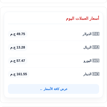
أسعار العملات اليوم
🇺🇸 الدولار
49.75 ج.م
🇸🇦 الريال
13.28 ج.م
🇪🇺 اليورو
57.47 ج.م
🇰🇼 الدينار
161.55 ج.م
عرض كافة الأسعار ←