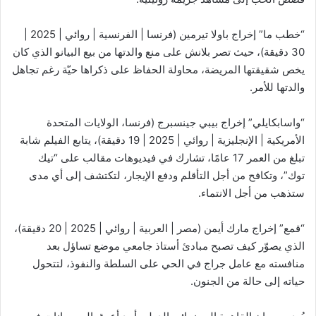
“خطب ما” إخراج باولا تيرمين (فرنسا | الفرنسية | روائي | 2025 |
30 دقيقة)، حيث تصر بلانش على منع والدتها من بيع البيانو الذي كان
يخص شقيقتها المريضة، محاولة الحفاظ على ذكراها حيّة رغم تجاهل
والدتها للأمر.
“واسابكايلي” إخراج بيبي جينسبرج (فرنسا، الولايات المتحدة
الأمريكية | الإنجليزية | روائي | 2025 | 19 دقيقة)، يتابع الفيلم شابة
تبلغ من العمر 17 عامًا، تشارك في فيديوهات مقالب على “تيك
توك”، وتكافح من أجل التأقلم ودفع الإيجار، لتكتشف إلى أي مدى
ستذهب من أجل الانتماء.
“قمع” إخراج مارك أيمن (مصر | العربية | روائي | 2025 | 20 دقيقة)،
الذي يصوّر كيف تصبح مبادئ أستاذ جامعي موضع تساؤل بعد
منافسته مع عامل جراج في الحي على السلطة والنفوذ، لتتحول
حياته إلى حالة من الجنون.