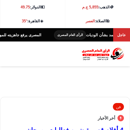
🪙
الذهب:
5,855 ج.م
💵
الدولار:
49.75
🕌
الصلاة:
العصر
☀️
القاهرة:
35°
عاجل
حمد بشأن الوديات
المصرى يرفع جاهزيته للموسم الجديد بـ3 وديات فى ال
الرأى العام المصرى
فن
أخر الأخبار