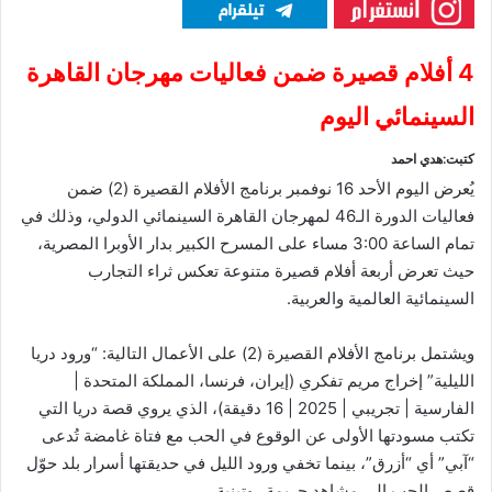
4 أفلام قصيرة ضمن فعاليات مهرجان القاهرة
السينمائي اليوم
كتبت:هدي احمد
يُعرض اليوم الأحد 16 نوفمبر برنامج الأفلام القصيرة (2) ضمن
فعاليات الدورة الـ46 لمهرجان القاهرة السينمائي الدولي، وذلك في
تمام الساعة 3:00 مساء على المسرح الكبير بدار الأوبرا المصرية،
حيث تعرض أربعة أفلام قصيرة متنوعة تعكس ثراء التجارب
السينمائية العالمية والعربية.
ويشتمل برنامج الأفلام القصيرة (2) على الأعمال التالية: “ورود دريا
الليلية” إخراج مريم تفكري (إيران، فرنسا، المملكة المتحدة |
الفارسية | تجريبي | 2025 | 16 دقيقة)، الذي يروي قصة دريا التي
تكتب مسودتها الأولى عن الوقوع في الحب مع فتاة غامضة تُدعى
“آبي” أي “أزرق”، بينما تخفي ورود الليل في حديقتها أسرار بلد حوّل
قصص الحب إلى مشاهد جريمة روتينية.