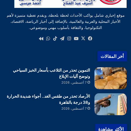
موقع إخباري شامل يواكب الأحداث لحظة بلحظة، ويقدم تغطية متميزة لأهم
الأخبار المحلية والعربية والعالمية، بالإضافة إلى أخبار الرياضة، الاقتصاد،
التكنولوجيا، والثقافة بأسلوب مهني وموضوعي.
‫X
فيسبوك
‫YouTube
انستقرام
تيلقرام
‫TikTok
واتساب
كواى
أخر المقالات
التموين تحذر من التلاعب بأسعار الخبز السياحي
وتوضح آليات الإبلاغ
7 أغسطس، 2026
الأرصاد تحذر من طقس الغد.. أجواء شديدة الحرارة
و38 درجة بالقاهرة
7 أغسطس، 2026
الأكثر مشاهدة