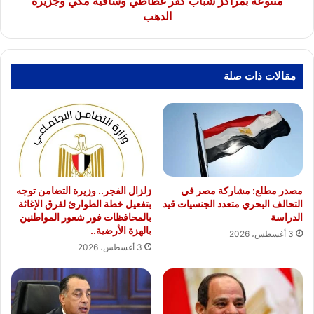
متنوعة بمراكز شباب كفر غطاطي وساقية مكي وجزيرة
كفر
الدهب
غطاطي
وساقية
مكي
وجزيرة
مقالات ذات صلة
الدهب
مصدر مطلع: مشاركة مصر في
زلزال الفجر.. وزيرة التضامن توجه
التحالف البحري متعدد الجنسيات قيد
بتفعيل خطة الطوارئ لفرق الإغاثة
الدراسة
بالمحافظات فور شعور المواطنين
بالهزة الأرضية..
3 أغسطس، 2026
3 أغسطس، 2026