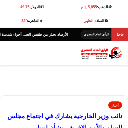
🪙
الذهب:
5,855 ج.م
💵
الدولار:
49.75
🕌
الصلاة:
الظهر
☀️
القاهرة:
32°
عاجل
الأرصاد تحذر من طقس الغد.. أجواء شديدة الحرارة و38 درجة بالقاهرة
الرأى العام المصرى
أخبار
نائب وزير الخارجية يشارك في اجتماع مجلس
السلم والأمن الإفريقي بشأن ليبيا