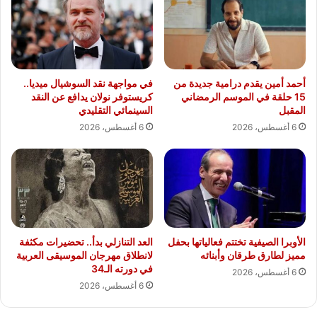
أحمد أمين يقدم درامية جديدة من
في مواجهة نقد السوشيال ميديا..
15 حلقة في الموسم الرمضاني
كريستوفر نولان يدافع عن النقد
المقبل
السينمائي التقليدي
6 أغسطس، 2026
6 أغسطس، 2026
الأوبرا الصيفية تختتم فعالياتها بحفل
العد التنازلي بدأ.. تحضيرات مكثفة
مميز لطارق طرقان وأبنائه
لانطلاق مهرجان الموسيقى العربية
في دورته الـ34
6 أغسطس، 2026
6 أغسطس، 2026