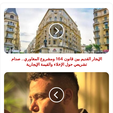
الإيجار
القديم
بين
قانون
164
ومشروع
المغاوري..
صدام
تشريعي
حول
الإيجار القديم بين قانون 164 ومشروع المغاوري.. صدام
الإخلاء
تشريعي حول الإخلاء والقيمة الإيجارية
والقيمة
الإيجارية
محمد
إمام
يشوّق
الجمهور
لمسلسله
الجديد
«الكينج»
قبل