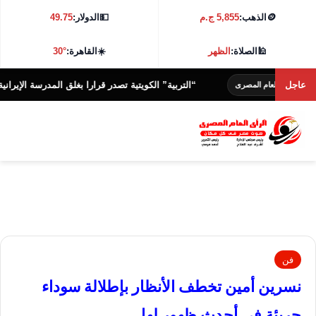
🪙
الذهب:
5,855 ج.م
💵
الدولار:
49.75
🕌
الصلاة:
الظهر
☀️
القاهرة:
30°
عاجل
“التربية” الكويتية تصدر قرارا بغلق المدرسة الإيرانية الخاصة وإلغ
م المصرى
فن
نسرين أمين تخطف الأنظار بإطلالة سوداء
جريئة في أحدث ظهور لها