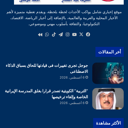
موقع إخباري شامل يواكب الأحداث لحظة بلحظة، ويقدم تغطية متميزة لأهم
الأخبار المحلية والعربية والعالمية، بالإضافة إلى أخبار الرياضة، الاقتصاد،
التكنولوجيا، والثقافة بأسلوب مهني وموضوعي.
‫X
فيسبوك
‫YouTube
انستقرام
تيلقرام
‫TikTok
واتساب
كواى
أخر المقالات
جوجل تجرى تغييرات فى قيادتها للحاق بسباق الذكاء
الاصطناعى
6 أغسطس، 2026
“التربية” الكويتية تصدر قرارا بغلق المدرسة الإيرانية
الخاصة وإلغاء ترخيصها
6 أغسطس، 2026
الأكثر مشاهدة