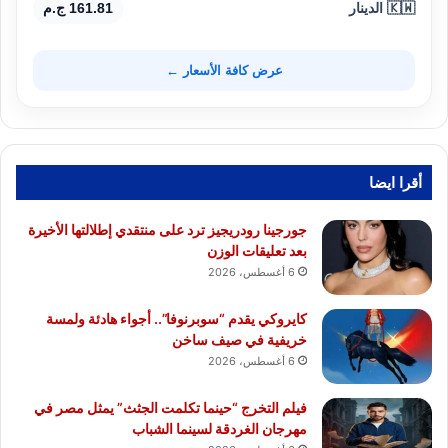
🇰🇼 الدينار
161.81 ج.م
عرض كافة الأسعار ←
أقرا ايضا
جورجينا رودريجيز ترد على منتقدي إطلالتها الأخيرة
بعد تعليقات الوزن
6 أغسطس، 2026
كايروكي يقدم “سوبرنوفا”.. أجواء هادئة ولمسة
خريفية في صيف ساخن
6 أغسطس، 2026
فيلم التخرج “حينما تكلمت الجثث” يمثل مصر في
مهرجان الغردقة لسينما الشباب