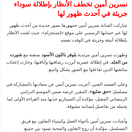
نسرين أمين تخطف الأنظار بإطلالة سوداء
جريئة في أحدث ظهور لها
شاركت الفنانة نسرين أمين جمهورها بصور جديدة من أحدث ظهور
لها عبر حسابها الرسمي على موقع «إنستجرام»، حيث لفتت الأنظار
بإطلالة أنيقة وجريئة في الوقت نفسه.
وظهرت نسرين أمين مرتدية
بلوفر باللون الأسود
نسقته مع
شورت
من الجلد
، في إطلالة عصرية أبرزت رشاقتها وأناقتها، وحازت إعجاب
متابعيها الذين تفاعلوا مع الصور بشكل واسع.
وعلى الصعيد الفني، أعربت نسرين أمين عن سعادتها بالمشاركة في
مسلسل
«حق ضايع»
، المقرر عرضه ضمن الموسم الدرامي
الرمضاني المقبل، مؤكدة أن السيناريو جذبها منذ القراءة الأولى لما
يحمله من تفاصيل إنسانية مشوقة.
وأشادت نسرين أمين بأجواء العمل وكيمياء التعاون مع فريق
المسلسل، مؤكدة أن روح التعاون والمحبة تسود بين جميع