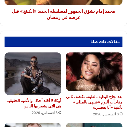
عرضه
في
محمد إمام يشوّق الجمهور لمسلسله الجديد «الكينج» قبل
رمضان
عرضه في رمضان
مقالات ذات صلة
بعد نجاح البداية.. لطيفة تكشف ثاني
أوكا: لا أقلد أحدًا.. والأغنية الحقيقية
مفاجآت ألبوم «شبهي بالمللي»
هي التي يشعر بها الناس
بأغنية «أنا بعجبني»
6 أغسطس، 2026
6 أغسطس، 2026