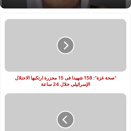
"صحة
غزة":
158
شهيدا
فى
15
مجزرة
ارتكبها
الاحتلال
الإسرائيلى
"صحة غزة": 158 شهيدا فى 15 مجزرة ارتكبها الاحتلال
خلال
الإسرائيلى خلال 24 ساعة
24
ساعة
بالدموع
والأحضان..
لاعبو
الرأس
الأخضر
يحتفلون