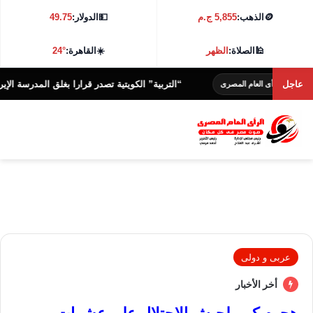
🪙
الذهب:
5,855 ج.م
💵
الدولار:
49.75
🕌
الصلاة:
الظهر
☀️
القاهرة:
24°
عاجل
“التربية” الكويتية تصدر قرارا بغلق المدرسة الإيرانية الخ
الرأى العام المصرى
عربى و دولى
أخر الأخبار