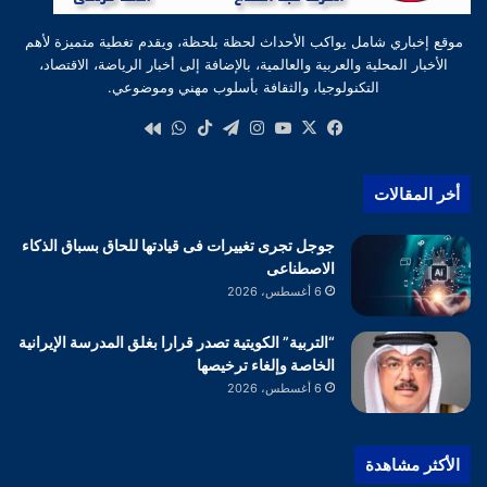
موقع إخباري شامل يواكب الأحداث لحظة بلحظة، ويقدم تغطية متميزة لأهم
الأخبار المحلية والعربية والعالمية، بالإضافة إلى أخبار الرياضة، الاقتصاد،
التكنولوجيا، والثقافة بأسلوب مهني وموضوعي.
‫X
فيسبوك
‫YouTube
انستقرام
تيلقرام
‫TikTok
واتساب
كواى
أخر المقالات
جوجل تجرى تغييرات فى قيادتها للحاق بسباق الذكاء
الاصطناعى
6 أغسطس، 2026
“التربية” الكويتية تصدر قرارا بغلق المدرسة الإيرانية
الخاصة وإلغاء ترخيصها
6 أغسطس، 2026
الأكثر مشاهدة