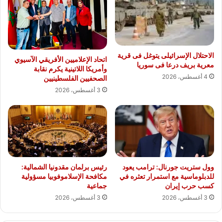
الاحتلال الإسرائيلى يتوغل فى قرية
اتحاد الإعلاميين الأفريقي الآسيوي
معرية بريف درعا فى سوريا
وأمريكا اللاتينية يكرم نقابة
4 أغسطس، 2026
الصحفيين الفلسطينيين
3 أغسطس، 2026
وول ستريت جورنال: ترامب يعود
رئيس برلمان مقدونيا الشمالية:
للدبلوماسية مع استمرار تعثره في
مكافحة الإسلاموفوبيا مسؤولية
كسب حرب إيران
جماعية
3 أغسطس، 2026
3 أغسطس، 2026