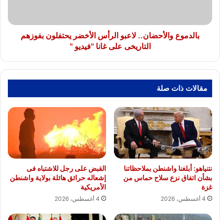
بفوزهم
التاريخى
على
غانا
بالدموع والأحضان.. لاعبو الرأس الأخضر يحتفلون بفوزهم
"فيديو
التاريخى على غانا "فيديو "
"
مقالات ذات صلة
نتنياهو: أبلغنا واشنطن بملاحظاتنا
القبض على رجل للاشتباه فى
بشأن اتفاق نزع سلاح حماس من
إشعاله حرائق هائلة بولاية واشنطن
غزة
الأمريكية
4 أغسطس، 2026
4 أغسطس، 2026