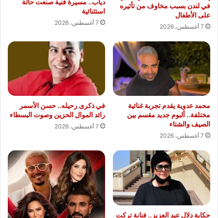
دياب.. مسيرة فنية صنعت حالة
في لندن بسبب مخاوف من تأثيره
استثنائية
على الأطفال
7 أغسطس، 2026
7 أغسطس، 2026
محمد عدوية يقدم تجربة غنائية
في ذكرى رحيله.. حسن الأسمر
مختلفة.. ألبوم جديد مقسم بين
رائد الموال الحزين وصوت البسطاء
الصيف والشتاء
7 أغسطس، 2026
7 أغسطس، 2026
حكاية دلال عبد العزيز.. فنانة تركت