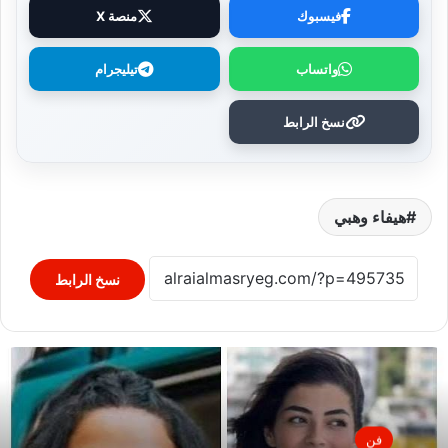
فيسبوك
منصة X
واتساب
تيليجرام
نسخ الرابط
هيفاء وهبي
نسخ الرابط
فن