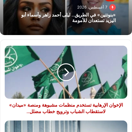
7 أغسطس، 2026
«بنوتتين» في الطريق.. ليلى أحمد زاهر وأسماء أبو
اليزيد تستعدان للأمومة
الإخوان
الإرهابية
تستخدم
منظمات
مشبوهة
ومنصة
«ميدان»
لاستقطاب
الشباب
وترويج
الإخوان الإرهابية تستخدم منظمات مشبوهة ومنصة «ميدان»
خطاب
لاستقطاب الشباب وترويج خطاب مضلل..
مضلل..
تجديد
حبس