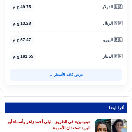
🇺🇸 الدولار
49.75 ج.م
🇸🇦 الريال
13.28 ج.م
🇪🇺 اليورو
57.47 ج.م
🇰🇼 الدينار
161.55 ج.م
عرض كافة الأسعار ←
أقرا ايضا
«بنوتتين» في الطريق.. ليلى أحمد زاهر وأسماء أبو
اليزيد تستعدان للأمومة