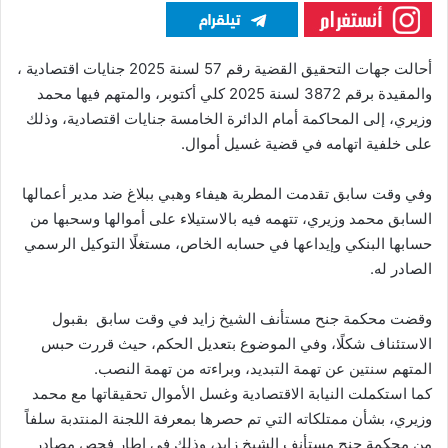
أحالت جهات التحقيق القضية رقم 57 لسنة 2025 جنايات اقتصادية ،
والمقيدة برقم 3872 لسنة 2025 كلي أكتوبر، والمتهم فيها محمد
وزيري، إلى المحاكمة أمام الدائرة الخامسة جنايات اقتصادية، وذلك
على خلفية اتهامه في قضية غسيل أموال.
وفي وقت سابق تقدمت المطربة هيفاء وهبي ببلاغ ضد مدير أعمالها
السابق محمد وزيري، تتهمه فيه بالاستيلاء على أموالها وسحبها من
حسابها البنكي وإيداعها في حسابه الخاص، مستغلًا التوكيل الرسمي
الصادر له.
وقضت محكمة جنح مستأنف الشيخ زايد في وقت سابق بقبول
الاستئناف شكلًا، وفي الموضوع بتعديل الحكم، حيث قررت حبس
المتهم سنتين عن تهمة التبديد، وبراءته من تهمة النصب.
كما استكملت النيابة الاقتصادية وغسل الأموال تحقيقاتها مع محمد
وزيري، بشأن ممتلكاته التي تم حصرها بمعرفة اللجنة المنتدبة سلفاً
من محكمة جنح مستأنف الشيخ زايد، وذلك في إطار فحص مصادر