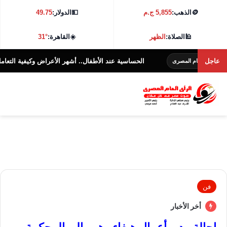
🪙
الذهب:
5,855 ج.م
💵
الدولار:
49.75
🕌
الصلاة:
الظهر
☀️
القاهرة:
31°
عاجل
الحساسية عند الأطفال.. أشهر الأعراض وكيفية التعامل معها؟
 العام المصرى
فن
أخر الأخبار