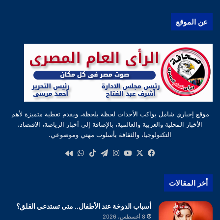
عن الموقع
موقع إخباري شامل يواكب الأحداث لحظة بلحظة، ويقدم تغطية متميزة لأهم
الأخبار المحلية والعربية والعالمية، بالإضافة إلى أخبار الرياضة، الاقتصاد،
التكنولوجيا، والثقافة بأسلوب مهني وموضوعي.
‫X
فيسبوك
‫YouTube
انستقرام
تيلقرام
‫TikTok
واتساب
كواى
أخر المقالات
أسباب الدوخة عند الأطفال.. متى تستدعي القلق؟
8 أغسطس، 2026