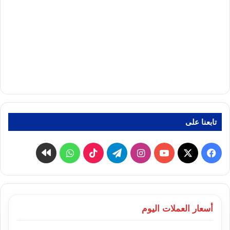
تابعنا على
‫X
فيسبوك
‫YouTube
انستقرام
تيلقرام
‫TikTok
واتساب
كواى
أسعار العملات اليوم