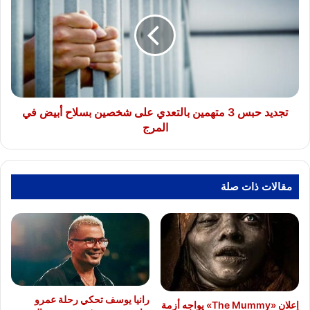
3
متهمين
بالتعدي
على
شخصين
بسلاح
أبيض
في
تجديد حبس 3 متهمين بالتعدي على شخصين بسلاح أبيض في
المرج
المرج
مقالات ذات صلة
رانيا يوسف تحكي رحلة عمرو
إعلان «The Mummy» يواجه أزمة