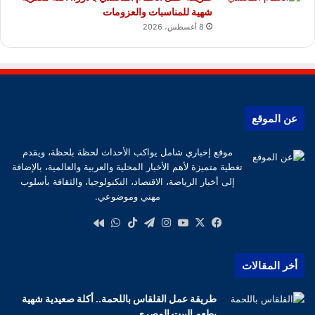
شهية للمناسبات والعزومات
8 أغسطس، 2026
عن الموقع
موقع إخباري شامل يواكب الأحداث لحظة بلحظة، ويقدم
تغطية متميزة لأهم الأخبار المحلية والعربية والعالمية، بالإضافة
إلى أخبار الرياضة، الاقتصاد، التكنولوجيا، والثقافة بأسلوب
مهني وموضوعي.
‫X
فيسبوك
‫YouTube
انستقرام
تيلقرام
‫TikTok
واتساب
كواى
أخر المقالات
طريقة عمل القلقاس باللحمة.. أكلة صعيدية شهية
بطعم البيت المصري