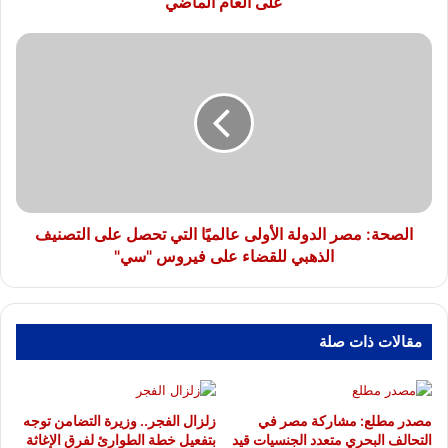
على العام الماضي
الصحة:
مصر
الدولة
الأولى
عالميًا
التي
تحصل
على
التصنيف
الذهبي
الصحة: مصر الدولة الأولى عالميًا التي تحصل على التصنيف
للقضاء
الذهبي للقضاء على فيروس "سي"
على
فيروس
"سي"
مقالات ذات صلة
مصدر مطلع: مشاركة مصر في
زلزال الفجر.. وزيرة التضامن توجه
التحالف البحري متعدد الجنسيات قيد
بتفعيل خطة الطوارئ لفرق الإغاثة