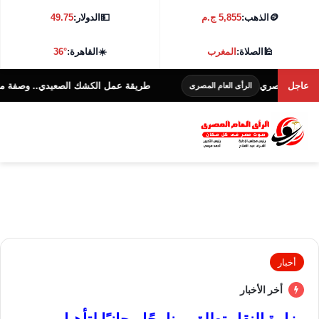
🪙
الذهب:
5,855 ج.م
💵
الدولار:
49.75
🕌
الصلاة:
المغرب
☀️
القاهرة:
36°
عاجل
ت المصري
طريقة عمل الكشك الصعيدي.. وصفة مصرية ت
الرأى العام المصرى
أخبار
أخر الأخبار