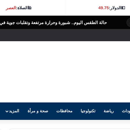
💵
الدولار:
49.75
🕌
الصلاة:
العصر
يوم.. شبورة وحرارة مرتفعة وتقلبات جوية في عدة محافظات
الرأى العام ا
داث
رياضة
تكنولوجيا
محافظات
صحة و مرأة
المزيد