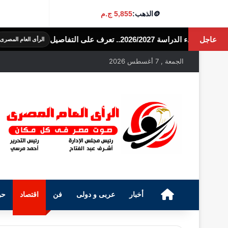
🪙
الذهب:
5,855 ج.م
عاجل
حالة الطقس ال
الرأى العام المصرى
الجمعة , 7 أغسطس 2026
الرئيسية
أخبار
عربى و دولى
فن
اقتصاد
حو