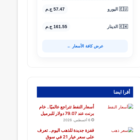
🇪🇺 اليورو
57.47 ج.م
🇰🇼 الدينار
161.55 ج.م
عرض كافة الأسعار ←
أقرا ايضا
أسعار النفط تتراجع عالميًا.. خام
برنت عند 79.07 دولار للبرميل
6 أغسطس، 2026
قفزة جديدة للذهب اليوم.. تعرف
على سعر عيار 21 في سوق