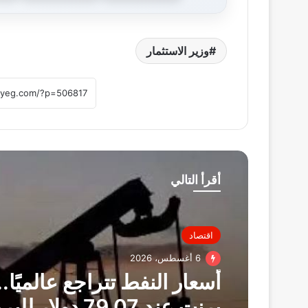
وزير الاستثمار
أقرأ التالي
اقتصاد
6 أغسطس، 2026
أسعار النفط تتراجع عالميًا..
برنت عند 79.07 دولار للبرميل