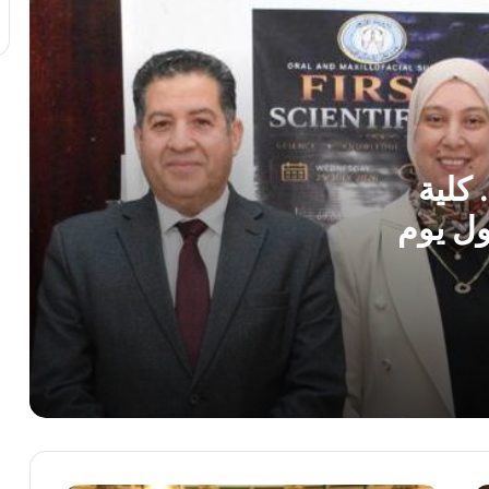
رئيس الوزراء يستقبل المدير العام لمنظمة
اليونسكو
استجابةً لأولياء الأمور.. محافظ الجيزة يقرر
خفض الحد الأدنى لتنسيق الثانوية العامة إلى
225 درجة
 كلية
ول يوم
محمد جبريل : زيادة الكهرباء 12% ترهق
المواطنين ..وعلي الحكومة كشف الحقيقة
كاملة
الريف المصرى: 4500 طلب من المصريين
بالخارج للتعاقد على أراضى مزرعتك فى
مصر
النائب سامي سوس عضو مجلس النواب عن
سوهاج المراغة حزب مستقبل وطن يتقدم
بخالص التهاني والشكر لفخامة الرئيس عبد
الفتاح السيسي رئيس الجمهورية