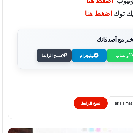
يوتيوب
اضغط هنا
تيك توك
اضغط هنا
بر مع أصدقائك
واتساب
تيليجرام
نسخ الرابط
برعاية رئيس جامعة الأزهر.. كلية طب
الأسنان (بنات) تنظم أول يوم علمي لجراحة
الفم والوجه والفكين
رئيس الوزراء يوافق على إنشاء منطقة
استثمارية داخل مشروع “البروج” بامتداد
مدينة الشروق
نسخ الرابط
وزارة التعليم: عدد ساعات دراسية أكبر لمواد
شهادة البكالوريا