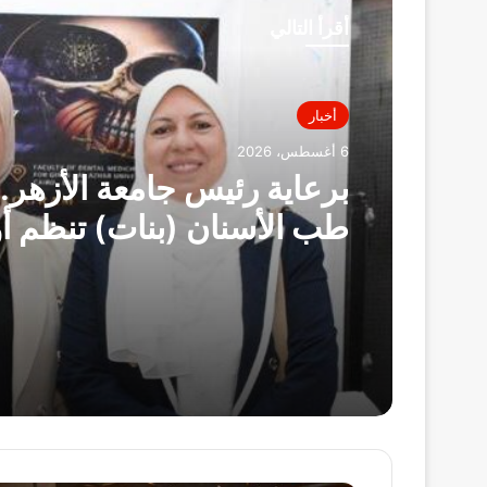
أقرأ التالي
أخبار
6 أغسطس، 2026
برعاية رئيس جامعة الأزهر..
طب الأسنان (بنات) تنظم أ
علمي لجراحة الفم والوجه
والفكين