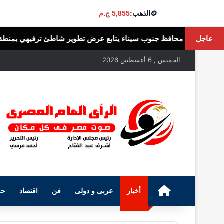
🪙
الذهب:
5,855 ج.م
عاجل
اء يتابع عرض تطوير شاطئ ترفيهي بمنطقة اللاجون في دهب
الرأى العام
الخميس , 6 أغسطس 2026
الرئيسية
أخبار
عربى و دولى
فن
اقتصاد
حو