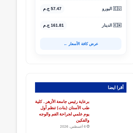
🇪🇺 اليورو
57.47 ج.م
🇰🇼 الدينار
161.81 ج.م
عرض كافة الأسعار ←
أقرا ايضا
برعاية رئيس جامعة الأزهر.. كلية
طب الأسنان (بنات) تنظم أول
يوم علمي لجراحة الفم والوجه
والفكين
6 أغسطس، 2026