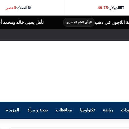
💵
الدولار:
49.75
🕌
الصلاة:
العصر
تأهل يحيى خالد ومحمد أسامة لنهائي مونديال ألعاب ا
 المصرى
داث
رياضة
تكنولوجيا
محافظات
صحة و مرأة
المزيد