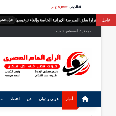
🪙
الذهب:
5,855 ج.م
عاجل
سة الإيرانية الخاصة وإلغاء ترخيصها
الثريد ال
الرأى العام المصرى
الجمعة , 7 أغسطس 2026
الرئيسية
أخبار
عربى و دولى
فن
اقتصاد
حو