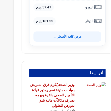
🇪🇺 اليورو
57.47 ج.م
🇰🇼 الدينار
161.55 ج.م
عرض كافة الأسعار ←
أقرا ايضا
وزير الصحة يُكرم فرق التمريض
بعيادات مدينة نصر ومدير عيادة
التأمين الصحي بالفرع ويوجه
بصرف مكافآت مالية تليق
بدورهن البطولي
6 أغسطس، 2026