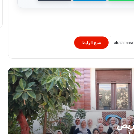
وزير الصحة يُكرم فرق التمريض بعيادات
مدينة نصر ومدير عيادة التأمين الصحي
بالفرع ويوجه بصرف مكافآت مالية تليق
بدورهن البطولي
بنك QNB مصر يعزز جاهزية المشروعات
الصغيرة والمتوسطة للنمو والتوسع من خلال
برنامج أبطال المشروعات الصغيرة
نسخ الرابط
والمتوسطة
برعاية رئيس جامعة الأزهر.. كلية طب
الأسنان (بنات) تنظم أول يوم علمي لجراحة
الفم والوجه والفكين
رئيس الوزراء يوافق على إنشاء منطقة
استثمارية داخل مشروع “البروج” بامتداد
مدينة الشروق
وزارة التعليم: عدد ساعات دراسية أكبر لمواد
شهادة البكالوريا
مريض