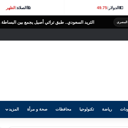
💵
الدولار:
49.75
🕌
الصلاة:
الظهر
سعودي.. طبق تراثي أصيل يجمع بين البساطة والنكهة الغنية
الرأى العام المصر
داث
رياضة
تكنولوجيا
محافظات
صحة و مرأة
المزيد