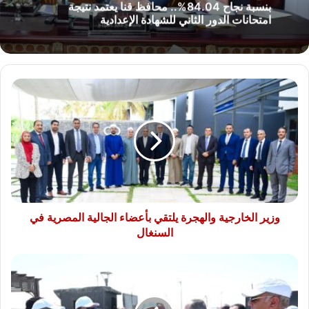
بنسبة نجاح 84.04%.. محافظ قنا يعتمد نتيجة
امتحانات الدور الثاني للشهادة الإعدادية
وزير
الخارجية
والهجرة
يلتقي
بأعضاء
الجالية
المصرية
في
السنغال
وزير الخارجية والهجرة يلتقي بأعضاء الجالية المصرية في
السنغال
رئيس
الوزراء
يتفقد
محطة