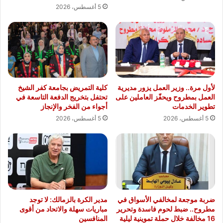
5 أغسطس، 2026
لأول مرة.. وزير العمل يزور مديرية
كلية التمريض بجامعة كفر الشيخ
العمل بمطروح ويحفّز العاملين على
تحتفل بتخريج الدفعة التاسعة في
تطوير الخدمات
أجواء من الفخر والإنجاز
5 أغسطس، 2026
5 أغسطس، 2026
ضربة موجعة لمخالفي الأسواق في
مدير الكرة بالزمالك: لا توجد
مطروح.. ضبط لحوم فاسدة وتحرير
مباريات سهلة والاتحاد من أقوى
16 مخالفة خلال حملة تموينية ليلية
المنافسين