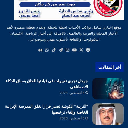
موقع إخباري شامل يواكب الأحداث لحظة بلحظة، ويقدم تغطية متميزة لأهم
الأخبار المحلية والعربية والعالمية، بالإضافة إلى أخبار الرياضة، الاقتصاد،
التكنولوجيا، والثقافة بأسلوب مهني وموضوعي.
‫X
فيسبوك
‫YouTube
انستقرام
تيلقرام
‫TikTok
واتساب
كواى
أخر المقالات
جوجل تجرى تغييرات فى قيادتها للحاق بسباق الذكاء
الاصطناعى
6 أغسطس، 2026
“التربية” الكويتية تصدر قرارا بغلق المدرسة الإيرانية
الخاصة وإلغاء ترخيصها
6 أغسطس، 2026