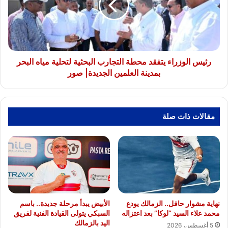
التجارب
البحثية
لتحلية
مياه
البحر
بمدينة
رئيس الوزراء يتفقد محطة التجارب البحثية لتحلية مياه البحر
العلمين
بمدينة العلمين الجديدة| صور
الجديدة|
صور
مقالات ذات صلة
نهاية مشوار حافل.. الزمالك يودع
الأبيض يبدأ مرحلة جديدة.. باسم
محمد علاء السيد “لوكا” بعد اعتزاله
السبكي يتولى القيادة الفنية لفريق
اليد بالزمالك
5 أغسطس، 2026