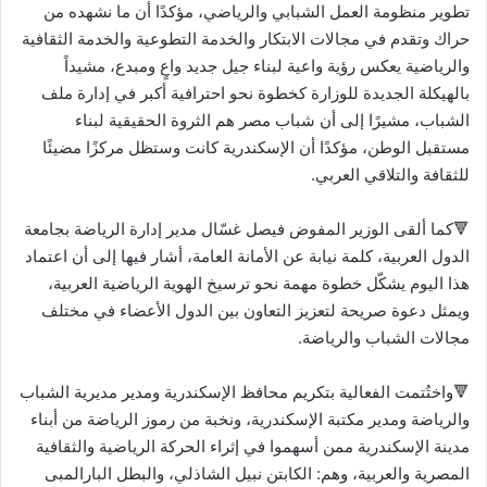
تطوير منظومة العمل الشبابي والرياضي، مؤكدًا أن ما نشهده من
حراك وتقدم في مجالات الابتكار والخدمة التطوعية والخدمة الثقافية
والرياضية يعكس رؤية واعية لبناء جيل جديد واعٍ ومبدع، مشيداً
بالهيكلة الجديدة للوزارة كخطوة نحو احترافية أكبر في إدارة ملف
الشباب، مشيرًا إلى أن شباب مصر هم الثروة الحقيقية لبناء
مستقبل الوطن، مؤكدًا أن الإسكندرية كانت وستظل مركزًا مضيئًا
للثقافة والتلاقي العربي.
🔻كما ألقى الوزير المفوض فيصل غسّال مدير إدارة الرياضة بجامعة
الدول العربية، كلمة نيابة عن الأمانة العامة، أشار فيها إلى أن اعتماد
هذا اليوم يشكّل خطوة مهمة نحو ترسيخ الهوية الرياضية العربية،
ويمثل دعوة صريحة لتعزيز التعاون بين الدول الأعضاء في مختلف
مجالات الشباب والرياضة.
🔻واختُتمت الفعالية بتكريم محافظ الإسكندرية ومدير مديرية الشباب
والرياضة ومدير مكتبة الإسكندرية، ونخبة من رموز الرياضة من أبناء
مدينة الإسكندرية ممن أسهموا في إثراء الحركة الرياضية والثقافية
المصرية والعربية، وهم: الكابتن نبيل الشاذلي، والبطل البارالمبى