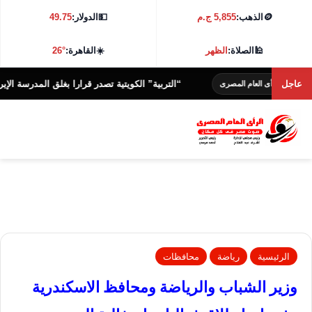
🪙
الذهب:
5,855 ج.م
💵
الدولار:
49.75
🕌
الصلاة:
الظهر
☀️
القاهرة:
26°
عاجل
“التربية” الكويتية تصدر قرارا بغلق المدرسة الإيرانية الخاص
أى العام المصرى
الرئيسية
رياضة
محافظات
وزير الشباب والرياضة ومحافظ الاسكندرية