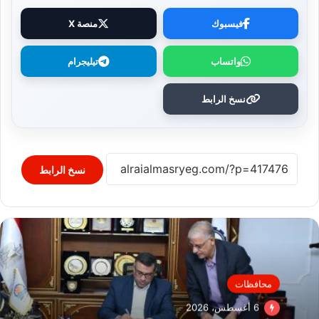
فيسبوك
منصة X
واتساب
تيليجرام
نسخ الرابط
نسخ الرابط
محافظات
6 أغسطس، 2026