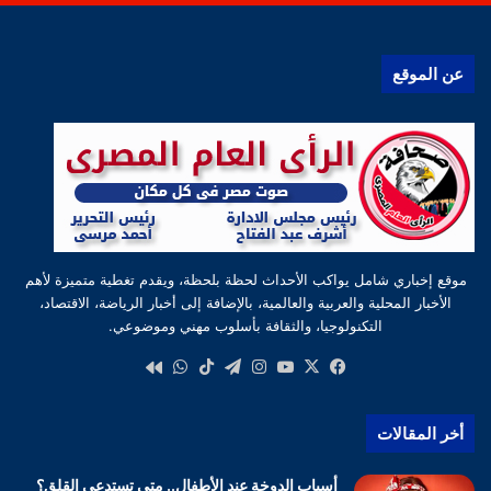
عن الموقع
موقع إخباري شامل يواكب الأحداث لحظة بلحظة، ويقدم تغطية متميزة لأهم
الأخبار المحلية والعربية والعالمية، بالإضافة إلى أخبار الرياضة، الاقتصاد،
التكنولوجيا، والثقافة بأسلوب مهني وموضوعي.
‫X
فيسبوك
‫YouTube
انستقرام
تيلقرام
‫TikTok
واتساب
كواى
أخر المقالات
أسباب الدوخة عند الأطفال.. متى تستدعي القلق؟