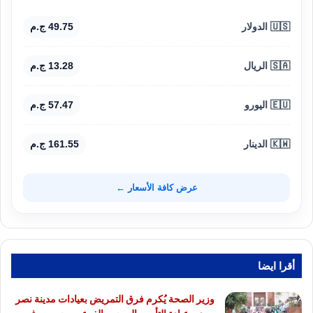
🇺🇸 الدولار
49.75 ج.م
🇸🇦 الريال
13.28 ج.م
🇪🇺 اليورو
57.47 ج.م
🇰🇼 الدينار
161.55 ج.م
عرض كافة الأسعار ←
أقرا ايضا
وزير الصحة يُكرم فرق التمريض بعيادات مدينة نصر