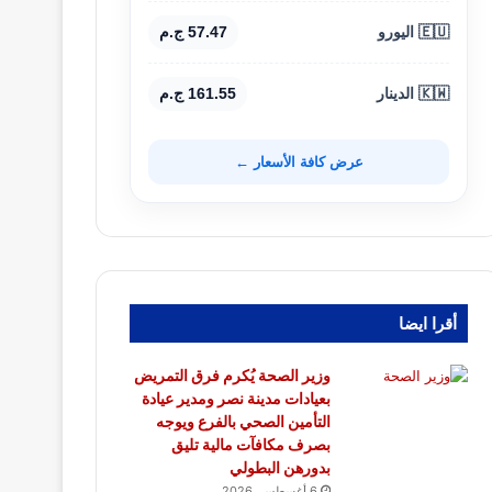
🇪🇺 اليورو
57.47 ج.م
🇰🇼 الدينار
161.55 ج.م
عرض كافة الأسعار ←
أقرا ايضا
وزير الصحة يُكرم فرق التمريض
بعيادات مدينة نصر ومدير عيادة
التأمين الصحي بالفرع ويوجه
بصرف مكافآت مالية تليق
بدورهن البطولي
6 أغسطس، 2026