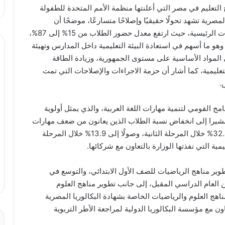
 التعليم في مصر التي أعلنتها منظمة الأمم المتحدة للطفولة
صرية تشهد تحولًا حقيقيًا وإصلاحًا متسارعًا، موضحًا أن
الدراسة كشفت عن تحسن واضح في عدد من المؤشرات الرئيسية، حيث ارتفع معدل حضور الطلاب من 15% إلى 87%،
قل من ٥٠ طالبا في الفصل وهو ما أسهم في استعادة البيئة التعليمية داخل المدارس وتهيئة
المواد الأساسية على مستوى الجمهورية، وزيادة الطاقة
استقرار العملية التعليمية، كما أشار أن حزمة الاجراءات والإصلاحات التي تمت
.
مج القومي لتنمية مهارات اللغة العربية، والذي يمثل أولوية
، مشيرا إلى انخفاض نسبة الطلاب الذين يعانون من ضعف مهارات
القراءة والكتابة من 45.5% خلال المرحلة الأولى إلى 32.4% خلال المرحلة الثانية، وصولًا إلى 13.9% خلال المرحلة
يمية التي نفذتها الوزارة بالتعاون مع شركائها.
تطوير مناهج الرياضيات للصف الأول الابتدائي، والتوسع في
من العام الدراسي المقبل، إلى جانب تطوير مناهج العلوم
اهج العلوم والرياضيات الخاصة بشهادة البكالوريا المصرية
اون مع مؤسسة البكالوريا الدولية لمراجعة الأطر التربوية