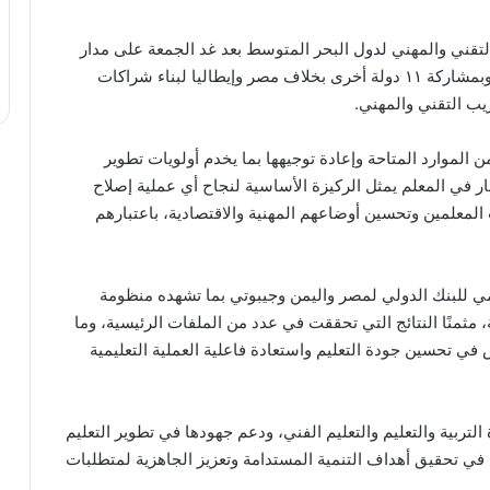
 التقني والمهني لدول البحر المتوسط بعد غد الجمعة على مدار
يومين بالتعاون مع وزارة التعليم والاستحقاق الإيطالية وبمشاركة ١١ دولة أخرى بخلاف مصر وإيطاليا لبناء شراكات
ريب التقني والمهني.
 الموارد المتاحة وإعادة توجيهها بما يخدم أولويات تطوير
مار في المعلم يمثل الركيزة الأساسية لنجاح أي عملية إصلاح
 المعلمين وتحسين أوضاعهم المهنية والاقتصادية، باعتبارهم
يمي للبنك الدولي لمصر واليمن وجيبوتي بما تشهده منظومة
مثمنًا النتائج التي تحققت في عدد من الملفات الرئيسية، وما
ي تحسين جودة التعليم واستعادة فاعلية العملية التعليمية
تربية والتعليم والتعليم الفني، ودعم جهودها في تطوير التعليم
م في تحقيق أهداف التنمية المستدامة وتعزيز الجاهزية لمتطلبات