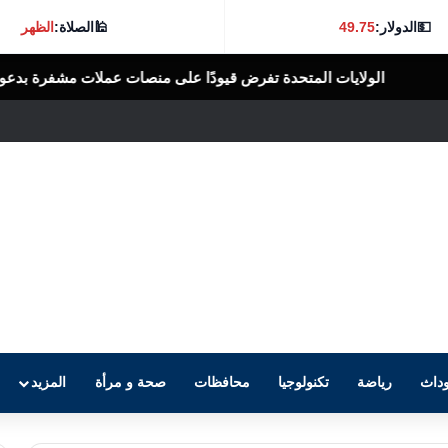
💵
الدولار:
49.75
🕌
الصلاة:
الظهر
تحدة تفرض قيودًا على منصات عملات مشفرة بدعوى دعم جهات إيرانية
ال
داث
رياضة
تكنولوجيا
محافظات
صحة و مرأة
المزيد