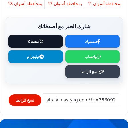
شارك الخبر مع أصدقائك
فيسبوك
منصة X
واتساب
تيليجرام
نسخ الرابط
نسخ الرابط