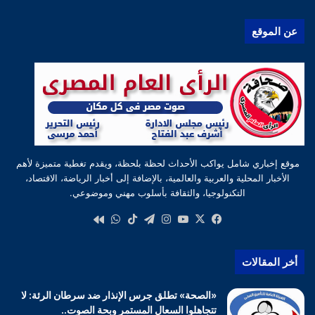
عن الموقع
موقع إخباري شامل يواكب الأحداث لحظة بلحظة، ويقدم تغطية متميزة لأهم
الأخبار المحلية والعربية والعالمية، بالإضافة إلى أخبار الرياضة، الاقتصاد،
التكنولوجيا، والثقافة بأسلوب مهني وموضوعي.
‫X
فيسبوك
‫YouTube
انستقرام
تيلقرام
‫TikTok
واتساب
كواى
أخر المقالات
«الصحة» تطلق جرس الإنذار ضد سرطان الرئة: لا
تتجاهلوا السعال المستمر وبحة الصوت..