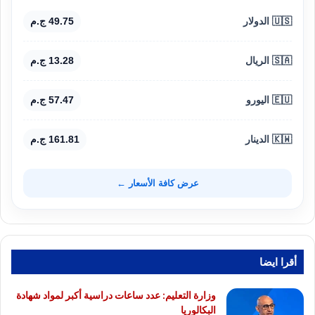
🇺🇸 الدولار
49.75 ج.م
🇸🇦 الريال
13.28 ج.م
🇪🇺 اليورو
57.47 ج.م
🇰🇼 الدينار
161.81 ج.م
عرض كافة الأسعار ←
أقرا ايضا
وزارة التعليم: عدد ساعات دراسية أكبر لمواد شهادة
البكالوريا