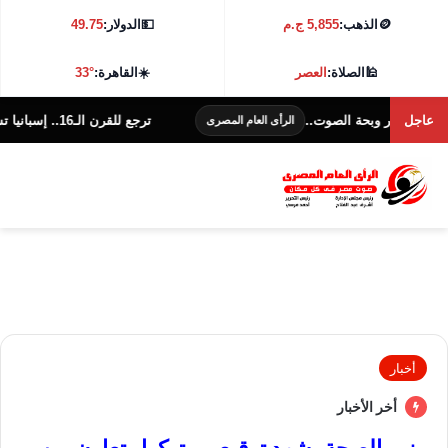
🪙
الذهب:
5,855 ج.م
💵
الدولار:
49.75
🕌
الصلاة:
العصر
☀️
القاهرة:
33°
عاجل
تمر وبحة الصوت..
ترجع للقرن الـ16.. إسبانيا تستعيد منحوتة نادرة بعد 16 عاما من سرقتها
الرأى العام المصرى
أخبار
أخر الأخبار