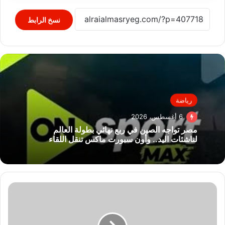
نسخ الرابط
رياضة
6 أغسطس، 2026
مصر تواجه الصين في ربع نهائي بطولة العالم
لناشئات اليد.. وأون سبورت ماكس تنقل اللقاء
ميتا
تطلق
ميزة
جديدة