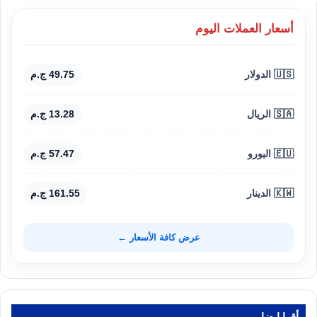
أسعار العملات اليوم
🇺🇸 الدولار
49.75 ج.م
🇸🇦 الريال
13.28 ج.م
🇪🇺 اليورو
57.47 ج.م
🇰🇼 الدينار
161.55 ج.م
عرض كافة الأسعار ←
أقرا ايضا