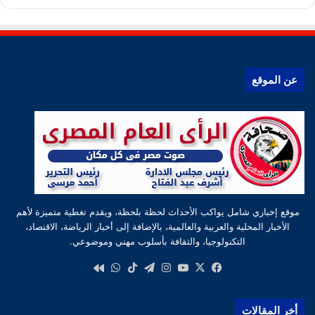
عن الموقع
موقع إخباري شامل يواكب الأحداث لحظة بلحظة، ويقدم تغطية متميزة لأهم
الأخبار المحلية والعربية والعالمية، بالإضافة إلى أخبار الرياضة، الاقتصاد،
التكنولوجيا، والثقافة بأسلوب مهني وموضوعي.
‫X
فيسبوك
‫YouTube
انستقرام
تيلقرام
‫TikTok
واتساب
كواى
أخر المقالات