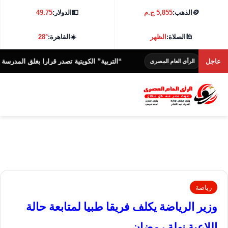
🪙
الذهب:
5,855 ج.م
💵
الدولار:
49.75
🕌
الصلاة:
الظهر
☀️
القاهرة:
28°
اعى
عاجل
“التربية” الكويتية تصدر قرارا بغلق المدرسة الإيران
الرأى العام المصرى
رياضة
وزير الرياضة يكلف فريقا طبيا لمتابعة حالة
اللاعبة نهلة رمضان