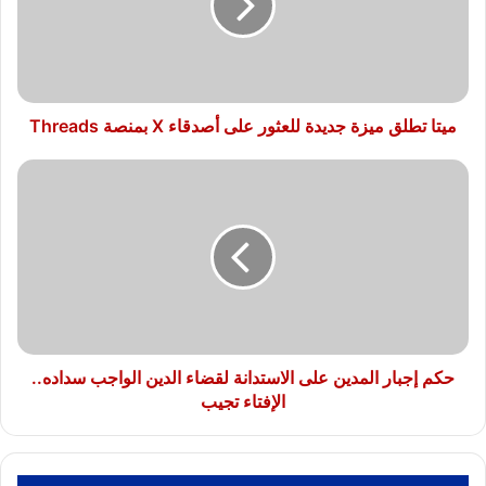
للعثور
على
أصدقاء
X
بمنصة
Threads
ميتا تطلق ميزة جديدة للعثور على أصدقاء X بمنصة Threads
حكم
إجبار
المدين
على
الاستدانة
لقضاء
الدين
الواجب
سداده..
الإفتاء
حكم إجبار المدين على الاستدانة لقضاء الدين الواجب سداده..
تجيب
الإفتاء تجيب