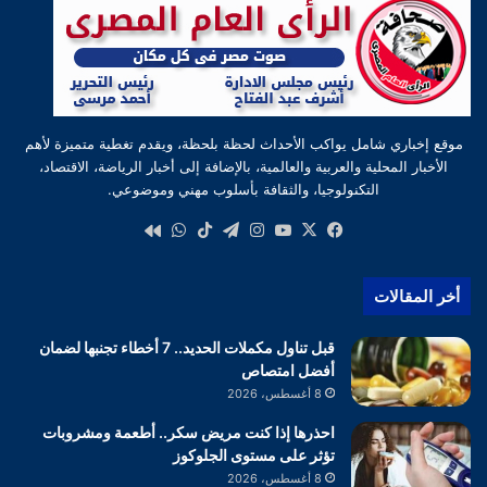
موقع إخباري شامل يواكب الأحداث لحظة بلحظة، ويقدم تغطية متميزة لأهم
الأخبار المحلية والعربية والعالمية، بالإضافة إلى أخبار الرياضة، الاقتصاد،
التكنولوجيا، والثقافة بأسلوب مهني وموضوعي.
‫X
فيسبوك
‫YouTube
انستقرام
تيلقرام
‫TikTok
واتساب
كواى
أخر المقالات
قبل تناول مكملات الحديد.. 7 أخطاء تجنبها لضمان
أفضل امتصاص
8 أغسطس، 2026
احذرها إذا كنت مريض سكر.. أطعمة ومشروبات
تؤثر على مستوى الجلوكوز
8 أغسطس، 2026