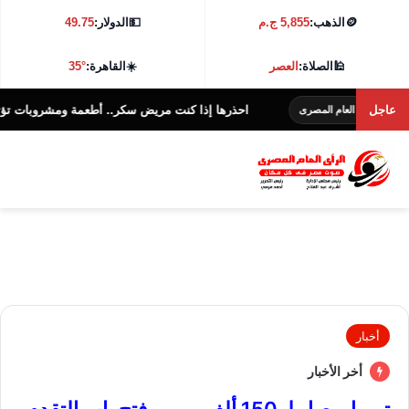
🪙
الذهب:
5,855 ج.م
💵
الدولار:
49.75
🕌
الصلاة:
العصر
☀️
القاهرة:
35°
عاجل
احذرها إذا كنت مريض سكر.. أطعمة ومشروبات تؤثر على م
أى العام المصرى
أخبار
أخر الأخبار