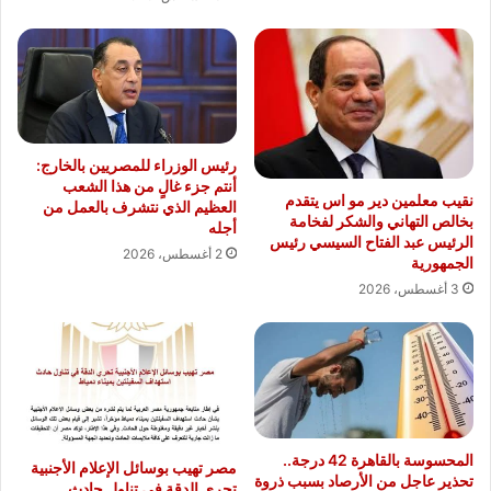
رئيس الوزراء للمصريين بالخارج:
أنتم جزء غالٍ من هذا الشعب
نقيب معلمين دير مو اس يتقدم
العظيم الذي نتشرف بالعمل من
بخالص التهاني والشكر لفخامة
أجله
الرئيس عبد الفتاح السيسي رئيس
2 أغسطس، 2026
الجمهورية
3 أغسطس، 2026
المحسوسة بالقاهرة 42 درجة..
مصر تهيب بوسائل الإعلام الأجنبية
تحذير عاجل من الأرصاد بسبب ذروة
تحري الدقة في تناول حادث