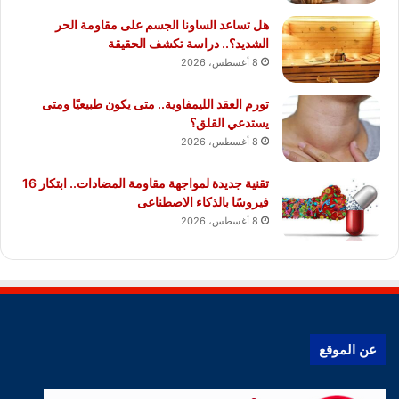
هل تساعد الساونا الجسم على مقاومة الحر
الشديد؟.. دراسة تكشف الحقيقة
8 أغسطس، 2026
تورم العقد الليمفاوية.. متى يكون طبيعيًا ومتى
يستدعي القلق؟
8 أغسطس، 2026
تقنية جديدة لمواجهة مقاومة المضادات.. ابتكار 16
فيروسًا بالذكاء الاصطناعى
8 أغسطس، 2026
عن الموقع