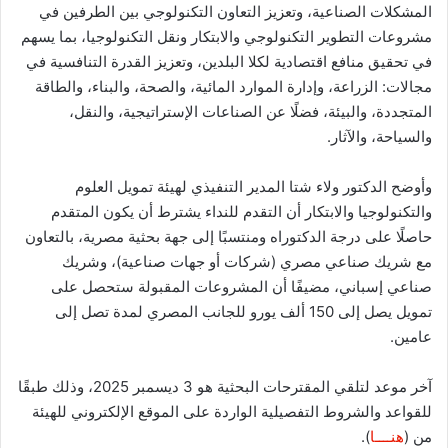
المشكلات الصناعية، وتعزيز التعاون التكنولوجي بين الطرفين في
مشروعات التطوير التكنولوجي والابتكار ونقل التكنولوجيا، بما يسهم
في تحقيق منافع اقتصادية لكلا البلدين، وتعزيز القدرة التنافسية في
مجالات: الزراعة، وإدارة الموارد المائية، والصحة، والبناء، والطاقة
المتجددة، والبيئة، فضلًا عن الصناعات الإستراتيجية، والنقل،
والسياحة، والآثار.
وأوضح الدكتور ولاء شتا المدير التنفيذي لهيئة تمويل العلوم
والتكنولوجيا والابتكار أن التقدم للنداء يشترط أن يكون المتقدم
حاصلًا على درجة الدكتوراه ومنتسبًا إلى جهة بحثية مصرية، بالتعاون
مع شريك صناعي مصري (شركات أو جهات صناعية)، وشريك
صناعي إسباني، مضيفًا أن المشروعات المقبولة ستحصل على
تمويل يصل إلى 150 ألف يورو للجانب المصري لمدة تصل إلى
عامين.
آخر موعد لتلقي المقترحات البحثية هو 3 ديسمبر 2025، وذلك طبقًا
للقواعد والشروط التفصيلية الواردة على الموقع الإلكتروني للهيئة
من (
هنــــا
).