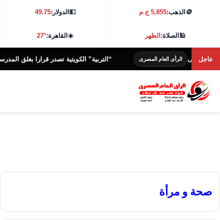
🪙
الذهب:
5,855 ج.م
💵
الدولار:
49.75
🕌
الصلاة:
الظهر
☀️
القاهرة:
27°
عاجل
“التربية” الكويتية تصدر قرارا بغلق المدرسة الإيرانية ا
الرأى العام المصرى
صحة و مرأة