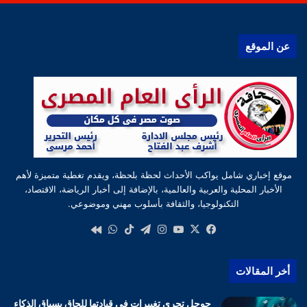
عن الموقع
موقع إخباري شامل يواكب الأحداث لحظة بلحظة، ويقدم تغطية متميزة لأهم
الأخبار المحلية والعربية والعالمية، بالإضافة إلى أخبار الرياضة، الاقتصاد،
التكنولوجيا، والثقافة بأسلوب مهني وموضوعي.
‫X
فيسبوك
‫YouTube
انستقرام
تيلقرام
‫TikTok
واتساب
كواى
أخر المقالات
جوجل تجرى تغييرات فى قيادتها للحاق بسباق الذكاء