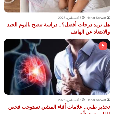
Henar Sarwat
5 أغسطس، 2026
هل تريد درجات أفضل؟.. دراسة تنصح بالنوم الجيد
والابتعاد عن الهاتف
Henar Sarwat
5 أغسطس، 2026
تحذير طبي.. علامات أثناء المشي تستوجب فحص
القلب دون تأخير