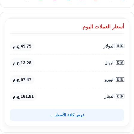
أسعار العملات اليوم
🇺🇸 الدولار
49.75 ج.م
🇸🇦 الريال
13.28 ج.م
🇪🇺 اليورو
57.47 ج.م
🇰🇼 الدينار
161.81 ج.م
عرض كافة الأسعار ←