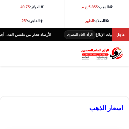
🪙
الذهب:
5,855 ج.م
💵
الدولار:
49.75
🕌
الصلاة:
الظهر
☀️
القاهرة:
25°
عاجل
وضح آليات الإبلاغ
الأرصاد تحذر من طقس الغد.. أجواء شديدة الحرار
الرأى العام المصرى
اسعار الذهب