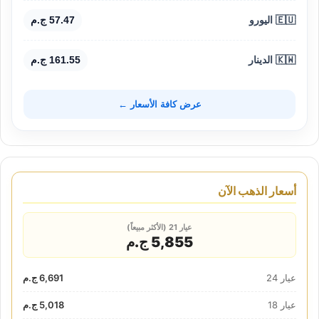
🇪🇺 اليورو
57.47 ج.م
🇰🇼 الدينار
161.55 ج.م
عرض كافة الأسعار ←
أسعار الذهب الآن
عيار 21 (الأكثر مبيعاً)
5,855 ج.م
عيار 24
6,691 ج.م
عيار 18
5,018 ج.م