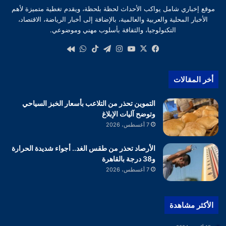
موقع إخباري شامل يواكب الأحداث لحظة بلحظة، ويقدم تغطية متميزة لأهم
الأخبار المحلية والعربية والعالمية، بالإضافة إلى أخبار الرياضة، الاقتصاد،
التكنولوجيا، والثقافة بأسلوب مهني وموضوعي.
‫X
فيسبوك
‫YouTube
انستقرام
تيلقرام
‫TikTok
واتساب
كواى
أخر المقالات
التموين تحذر من التلاعب بأسعار الخبز السياحي
وتوضح آليات الإبلاغ
7 أغسطس، 2026
الأرصاد تحذر من طقس الغد.. أجواء شديدة الحرارة
و38 درجة بالقاهرة
7 أغسطس، 2026
الأكثر مشاهدة