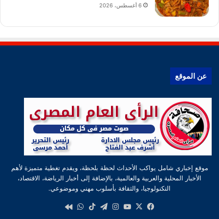
6 أغسطس، 2026
عن الموقع
موقع إخباري شامل يواكب الأحداث لحظة بلحظة، ويقدم تغطية متميزة لأهم
الأخبار المحلية والعربية والعالمية، بالإضافة إلى أخبار الرياضة، الاقتصاد،
التكنولوجيا، والثقافة بأسلوب مهني وموضوعي.
‫X
فيسبوك
‫YouTube
انستقرام
تيلقرام
‫TikTok
واتساب
كواى