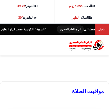
🪙
الذهب:
5,855 ج.م
💵
الدولار:
49.75
🕌
الصلاة:
الظهر
☀️
القاهرة:
30°
عاجل
لذكاء الاصطناعى
“التربية” الكويتية تصدر قرارا بغلق الم
الرأى العام المصرى
مواقيت الصلاة