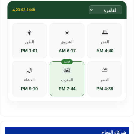
23-02-1448 هـ
☀️
☀️
🌅
الفجر
الشروق
الظهر
1:01 PM
6:17 AM
4:40 AM
🌙
🌇
⛅
العصر
المغرب
العشاء
9:10 PM
7:44 PM
4:38 PM
شركاء النجاح