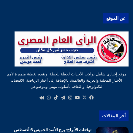
عن الموقع
موقع إخباري شامل يواكب الأحداث لحظة بلحظة، ويقدم تغطية متميزة لأهم
الأخبار المحلية والعربية والعالمية، بالإضافة إلى أخبار الرياضة، الاقتصاد،
التكنولوجيا، والثقافة بأسلوب مهني وموضوعي.
‫X
فيسبوك
‫YouTube
انستقرام
تيلقرام
‫TikTok
واتساب
كواى
أخر المقالات
توقعات الأبراج: برج الأسد الخميس 6 أغسطس