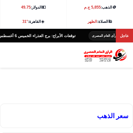
🪙
الذهب:
5,855 ج.م
💵
الدولار:
49.75
🕌
الصلاة:
الظهر
☀️
القاهرة:
31°
عاجل
توقعات الأبراج: برج العذراء الخميس 6 أغسطس
رأى العام المصرى
الرأى الع
سعر الذهب