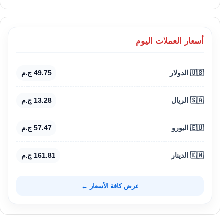
أسعار العملات اليوم
🇺🇸 الدولار
49.75 ج.م
🇸🇦 الريال
13.28 ج.م
🇪🇺 اليورو
57.47 ج.م
🇰🇼 الدينار
161.81 ج.م
عرض كافة الأسعار ←