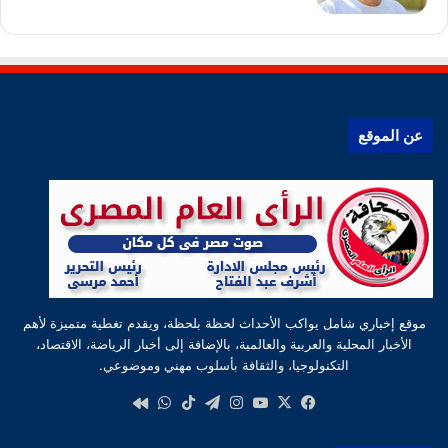
عن الموقع
موقع إخباري شامل يواكب الأحداث لحظة بلحظة، ويقدم تغطية متميزة لأهم
الأخبار المحلية والعربية والعالمية، بالإضافة إلى أخبار الرياضة، الاقتصاد،
التكنولوجيا، والثقافة بأسلوب مهني وموضوعي.
‫X
فيسبوك
‫YouTube
انستقرام
تيلقرام
‫TikTok
واتساب
كواى