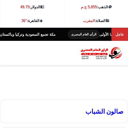
🪙
الذهب:
5,855 ج.م
💵
الدولار:
49.75
🕌
الصلاة:
المغرب
☀️
القاهرة:
36°
عاجل
 دورتها الأولى
مكة تجمع السعودية وتركيا وباكستان لتوق
الرأى العام المصرى
صالون الشباب